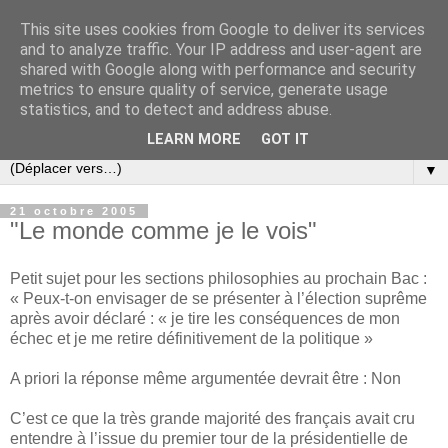
This site uses cookies from Google to deliver its services
Slovar les Nouvelles
and to analyze traffic. Your IP address and user-agent are
shared with Google along with performance and security
metrics to ensure quality of service, generate usage
Blog citoyen d'informations, de décryptages et de
statistics, and to detect and address abuse.
commentaires depuis 2005
LEARN MORE
GOT IT
▼
21 octobre 2005
"Le monde comme je le vois"
Petit sujet pour les sections philosophies au prochain Bac :
« Peux-t-on envisager de se présenter à l’élection suprême
après avoir déclaré : « je tire les conséquences de mon
échec et je me retire définitivement de la politique »
A priori la réponse même argumentée devrait être : Non
C’est ce que la très grande majorité des français avait cru
entendre à l’issue du premier tour de la présidentielle de