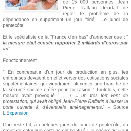
de 15 000 personnes, Jean
Pierre Raffarin décidait de
régler le problème de la
dépendance en supprimant un jour férié : Le lundi de
pentecôte.
Et le spécialiste de la "France d'en bas" d'annoncer que : "
la mesure était censée rapporter 2 milliards d'euros par
an
"
Fonctionnement
" En contrepartie d'un jour de production en plus, les
entreprises devaient en effet verser des cotisations sociales
supplémentaires, qui viendraient alimenter une branche de
la sécurité sociale créée pour l'occasion
" Toutefois, cette
mesure avait provoqué " ... / ...
un très fort vent de
protestation, qui avait obligé Jean-Pierre Raffarin à laisser la
porte ouverte à d'éventuels aménagements
." - Source
L'Expansion
Que reste t-il, à quelques jours du lundi de pentecôte, du
projet de celui que certains ont baptisé "
le phénix du Haut