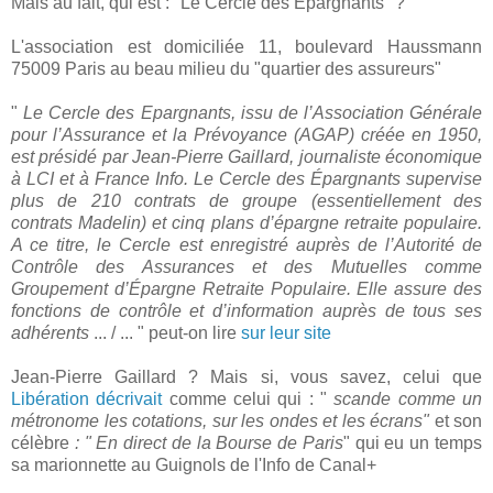
Mais au fait, qui est : "Le Cercle des Epargnants" ?
L'association est domiciliée 11, boulevard Haussmann
75009 Paris au beau milieu du "quartier des assureurs"
"
Le Cercle des Epargnants, issu de l’Association Générale
pour l’Assurance et la Prévoyance (AGAP) créée en 1950,
est présidé par Jean-Pierre Gaillard, journaliste économique
à LCI et à France Info. Le Cercle des Épargnants supervise
plus de 210 contrats de groupe (essentiellement des
contrats Madelin) et cinq plans d’épargne retraite populaire.
A ce titre, le Cercle est enregistré auprès de l’Autorité de
Contrôle des Assurances et des Mutuelles comme
Groupement d’Épargne Retraite Populaire. Elle assure des
fonctions de contrôle et d’information auprès de tous ses
adhérents
... / ... " peut-on lire
sur leur site
Jean-Pierre Gaillard ? Mais si, vous savez, celui que
Libération décrivait
comme celui qui : "
scande comme un
métronome les cotations, sur les ondes et les écrans"
et son
célèbre
: " En direct de la Bourse de Paris
" qui eu un temps
sa marionnette au Guignols de l'Info de Canal+