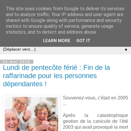
This site uses cookies from Google to deliver its services
Slovar les Nouvelles
and to analyze traffic. Your IP address and user-agent are
shared with Google along with performance and security
metrics to ensure quality of service, generate usage
Blog citoyen d'informations, de décryptages et de
statistics, and to detect and address abuse.
commentaires depuis 2005
LEARN MORE
GOT IT
▼
21 mai 2010
Lundi de pentecôte férié : Fin de la
raffarinade pour les personnes
dépendantes !
Souvenez-vous, c'était en 2005
...
Après la catastrophique
gestion de la canicule de l'été
2003 qui avait provoqué la mort