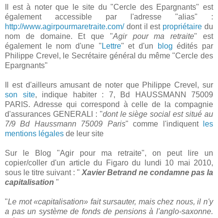
Il est à noter que le site du "Cercle des Epargnants" est
également accessible par l'adresse "alias" :
http://www.agirpourmaretraite.com/
dont il est
propriétaire
du
nom de domaine. Et que "
Agir pour ma retraite
" est
également le nom d'une "
Lettre
" et d'un
blog
édités par
Philippe Crevel, le Secrétaire général du même "Cercle des
Epargnants"
Il est d'ailleurs amusant de noter que Philippe Crevel, sur
son site
, indique habiter : 7, Bd HAUSSMANN 75009
PARIS. Adresse qui correspond à celle de la compagnie
d'assurances GENERALI : "
dont le siège social est situé au
7/9 Bd Haussmann 75009 Paris
" comme l'indiquent
les
mentions légales
de leur site
Sur le Blog "Agir pour ma retraite", on peut lire un
copier/coller d'un article du Figaro du lundi 10 mai 2010,
sous le titre suivant : "
Xavier Betrand ne condamne pas la
capitalisation
"
"
Le mot «capitalisation» fait sursauter, mais chez nous, il n'y
a pas un système de fonds de pensions à l'anglo-saxonne.