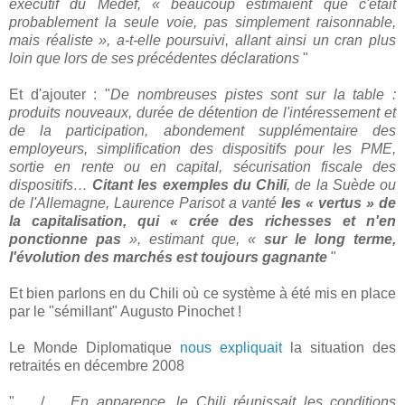
exécutif du Medef, « beaucoup estimaient que c'était
probablement la seule voie, pas simplement raisonnable,
mais réaliste », a-t-elle poursuivi, allant ainsi un cran plus
loin que lors de ses précédentes déclarations
"
Et d'ajouter : "
De nombreuses pistes sont sur la table :
produits nouveaux, durée de détention de l'intéressement et
de la participation, abondement supplémentaire des
employeurs, simplification des dispositifs pour les PME,
sortie en rente ou en capital, sécurisation fiscale des
dispositifs…
Citant les exemples du Chili
, de la Suède ou
de l'Allemagne, Laurence Parisot a vanté
les « vertus » de
la capitalisation, qui « crée des richesses et n'en
ponctionne pas
», estimant que, «
sur le long terme,
l'évolution des marchés est toujours gagnante
"
Et bien parlons en du Chili où ce système à été mis en place
par le "sémillant" Augusto Pinochet !
Le Monde Diplomatique
nous expliquait
la situation des
retraités en décembre 2008
" ... / ...
En apparence, le Chili réunissait les conditions