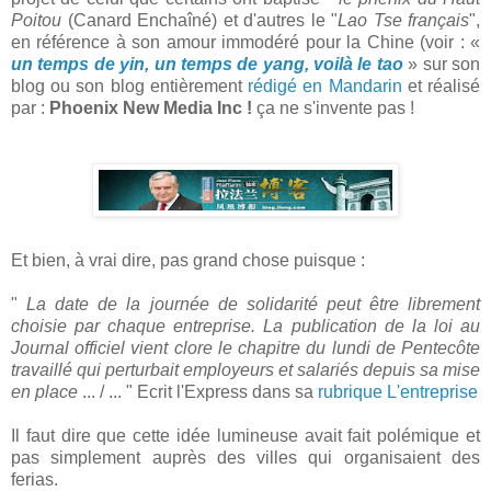
Poitou
(Canard Enchaîné) et d'autres le "
Lao Tse français
",
en référence à son amour immodéré pour la Chine (voir : «
un temps de yin, un temps de yang, voilà le tao
» sur son
blog ou son blog entièrement
rédigé en Mandarin
et réalisé
par :
Phoenix New Media Inc !
ça ne s'invente pas !
Et bien, à vrai dire, pas grand chose puisque :
"
La date de la journée de solidarité peut être librement
choisie par chaque entreprise. La publication de la loi au
Journal officiel vient clore le chapitre du lundi de Pentecôte
travaillé qui perturbait employeurs et salariés depuis sa mise
en place
... / ... " Ecrit l'Express dans sa
rubrique L'entreprise
Il faut dire que cette idée lumineuse avait fait polémique et
pas simplement auprès des villes qui organisaient des
ferias.