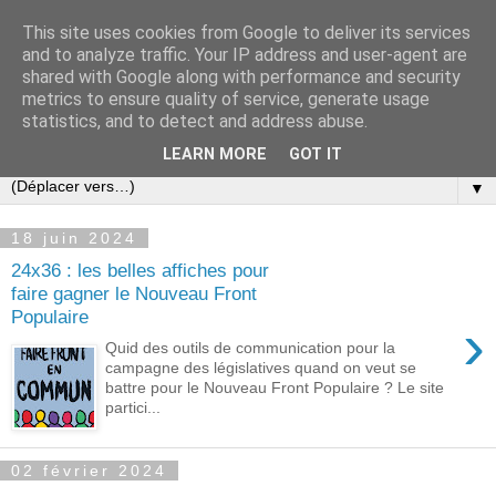
This site uses cookies from Google to deliver its services
Slovar les Nouvelles
and to analyze traffic. Your IP address and user-agent are
shared with Google along with performance and security
metrics to ensure quality of service, generate usage
Blog citoyen d'informations, de décryptages et de
statistics, and to detect and address abuse.
commentaires depuis 2005
LEARN MORE
GOT IT
▼
18 juin 2024
24x36 : les belles affiches pour
faire gagner le Nouveau Front
Populaire
›
Quid des outils de communication pour la
campagne des législatives quand on veut se
battre pour le Nouveau Front Populaire ? Le site
partici...
02 février 2024