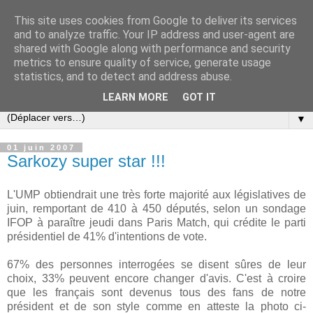
This site uses cookies from Google to deliver its services
Slovar les Nouvelles
and to analyze traffic. Your IP address and user-agent are
shared with Google along with performance and security
metrics to ensure quality of service, generate usage
Blog citoyen d'informations, de décryptages et de
statistics, and to detect and address abuse.
commentaires depuis 2005
LEARN MORE
GOT IT
▼
01 juin 2007
Sarkozy super star !!!
L'UMP obtiendrait une très forte majorité aux législatives de
juin, remportant de 410 à 450 députés, selon un sondage
IFOP à paraître jeudi dans Paris Match, qui crédite le parti
présidentiel de 41% d'intentions de vote.
67% des personnes interrogées se disent sûres de leur
choix, 33% peuvent encore changer d'avis. C'est à croire
que les français sont devenus tous des fans de notre
président et de son style comme en atteste la photo ci-