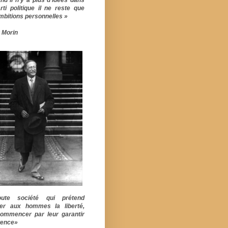
rti politique il ne reste que
mbitions personnelles »
 Morin
ute société qui prétend
er aux hommes la liberté,
commencer par leur garantir
stence»