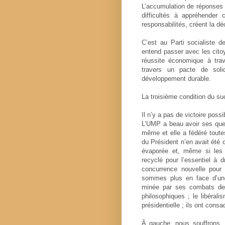
L’accumulation de réponses 
difficultés à appréhender
responsabilités, créent la dé
C’est au Parti socialiste de
entend passer avec les citoy
réussite économique à tra
travers un pacte de solid
développement durable.
La troisième condition du suc
Il n’y a pas de victoire possi
L’UMP a beau avoir ses quere
même et elle a fédéré toute
du Président n’en avait été c
évaporée et, même si les 
recyclé pour l’essentiel à
concurrence nouvelle pou
sommes plus en face d’une 
minée par ses combats de ch
philosophiques ; le libéral
présidentielle ; ils ont con
À gauche, nous souffrons, 