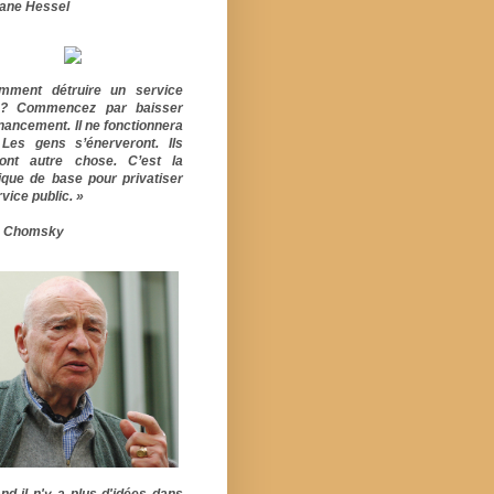
ane Hessel
mment détruire un service
ic? Commencez par baisser
inancement. Il ne fonctionnera
 Les gens s’énerveront. Ils
ont autre chose. C’est la
ique de base pour privatiser
vice public. »
 Chomsky
nd il n'y a plus d'idées dans