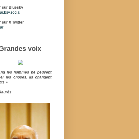
r sur Bluesky
r.bsy.social
 sur X Twitter
ar
Grandes voix
and les hommes ne peuvent
er les choses, ils changent
ots »
Jaurès