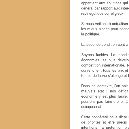
appartient aux solutions qui 
général par rapport aux inté
repli égotique ou religieux.
Si nous veillons à actualis
les mieux placés pour gagner c
la politique.
La seconde condition tient à l
Soyons lucides. La mondia
économies les plus dévelop
compétition internationale. 
qui renchérit tous les prix e
temps de la vie s’allonge et
Dans ce contexte, l’on sait
mauvais état : nos défici
économie y est plus faible, 
pourrons pas faire croire, 
quinquennat.
Cette honnêteté nous dicte u
de priorités et être précis
intentions, la prétention br