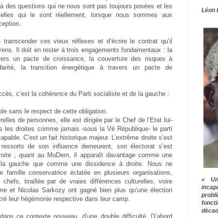
à des questions qui ne nous sont pas toujours posées et les
Léon 
 celles qui le sont réellement, lorsque nous sommes aux
ception.
 transcender ces vieux réflexes et d’écrire le contrat qu’il
ens. Il doit en rester à trois engagements fondamentaux : la
vers un pacte de croissance, la couverture des risques à
arité, la transition énergétique à travers un pacte de
cès, c’est la cohérence du Parti socialiste et de la gauche :
ble sans le respect de cette obligation.
lles de personnes, elle est dirigée par le Chef de l’Etat lui-
s les droites comme jamais -sous la Vè République- le parti
apable. C’est un fait historique majeur. L’extrême droite s’est
ressorts de son influence demeurent, son électorat s’est
 droite ; quant au MoDem, il apparaît davantage comme une
r la gauche que comme une dissidence à droite. Nous ne
famille conservatrice éclatée en plusieurs organisations,
« Une
efs, tiraillée par de vraies différences culturelles, voire
inca
isme et Nicolas Sarkozy ont gagné bien plus qu’une élection
prob
sacré leur hégémonie respective dans leur camp.
fonct
décad
dans ce contexte nouveau, d’une double difficulté. D’abord