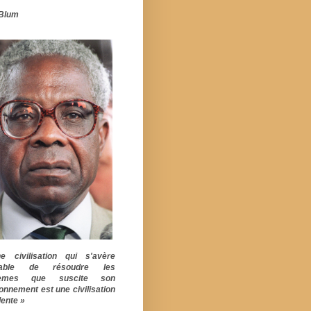
Blum
 civilisation qui s'avère
pable de résoudre les
lèmes que suscite son
ionnement est une civilisation
ente »