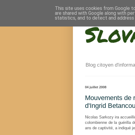
This site uses cookies from Google to 
are shared with Google along with per
statistics, and to detect and address
Slov
Blog citoyen d'inform
04 juillet 2008
Mouvements de ré
d'Ingrid Betancou
Nicolas Sarkozy ira accueilli
colombienne de la guérilla d
ans de captivité, a indiqué 