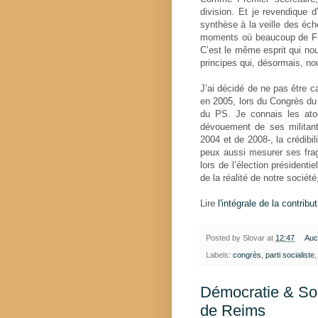
division. Et je revendique d
synthèse à la veille des éc
moments où beaucoup de Fran
C’est le même esprit qui nou
principes qui, désormais, nou
J’ai décidé de ne pas être 
en 2005, lors du Congrès du
du PS. Je connais les atou
dévouement de ses militant
2004 et de 2008-, la crédibil
peux aussi mesurer ses frag
lors de l’élection présidenti
de la réalité de notre soci
Lire
l'intégrale de la contribu
Posted by
Slovar
at
12:47
Auc
Labels:
congrès
,
parti socialiste
Démocratie & Soc
de Reims