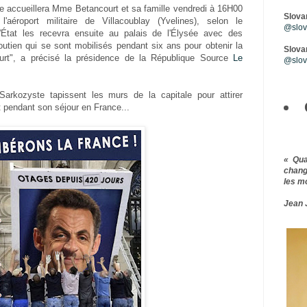
ue accueillera Mme Betancourt et sa famille vendredi à 16H00
Slova
'aéroport militaire de Villacoublay (Yvelines), selon le
@slova
État les recevra ensuite au palais de l'Élysée avec des
tien qui se sont mobilisés pendant six ans pour obtenir la
Slovar
urt", a précisé la présidence de la République Source
Le
@slov
arkozyste tapissent les murs de la capitale pour attirer
rt pendant son séjour en France...
« Qu
chang
les m
Jean 