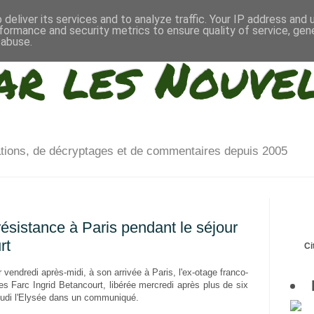
deliver its services and to analyze traffic. Your IP address and
formance and security metrics to ensure quality of service, ge
 abuse.
ar les Nouve
ations, de décryptages et de commentaires depuis 2005
sistance à Paris pendant le séjour
rt
Ci
r vendredi après-midi, à son arrivée à Paris, l'ex-otage franco-
es Farc Ingrid Betancourt, libérée mercredi après plus de six
jeudi l'Elysée dans un communiqué.