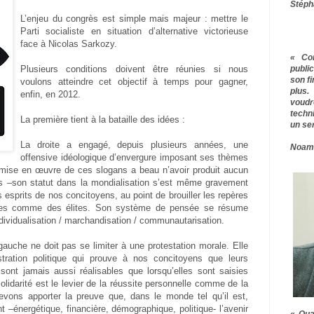
Stéph
L’enjeu du congrès est simple mais majeur : mettre le
Parti socialiste en situation d’alternative victorieuse
face à Nicolas Sarkozy.
« Co
publ
Plusieurs conditions doivent être réunies si nous
son f
voulons atteindre cet objectif à temps pour gagner,
plus.
enfin, en 2012.
voudr
techn
La première tient à la bataille des idées :
un ser
La droite a engagé, depuis plusieurs années, une
Noam
offensive idéologique d’envergure imposant ses thèmes
 mise en œuvre de ces slogans a beau n’avoir produit aucun
ys –son statut dans la mondialisation s’est même gravement
es esprits de nos concitoyens, au point de brouiller les repères
stes comme des élites. Son système de pensée se résume
ndividualisation / marchandisation / communautarisation.
gauche ne doit pas se limiter à une protestation morale. Elle
tration politique qui prouve à nos concitoyens que leurs
 sont jamais aussi réalisables que lorsqu’elles sont saisies
solidarité est le levier de la réussite personnelle comme de la
evons apporter la preuve que, dans le monde tel qu’il est,
nt –énergétique, financière, démographique, politique- l’avenir
« Qua