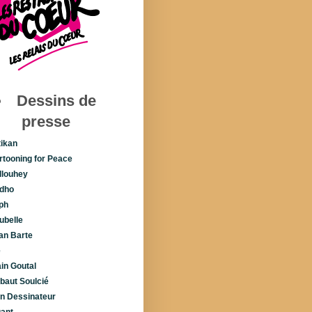
Dessins de
presse
tikan
rtooning for Peace
llouhey
dho
ph
ubelle
lan Barte
é
ain Goutal
ibaut Soulcié
n Dessinateur