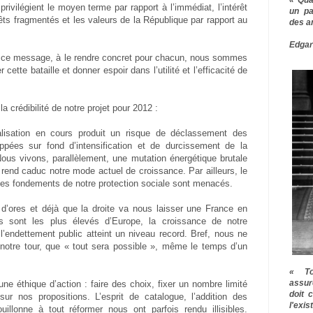
privilégient le moyen terme par rapport à l’immédiat, l’intérêt
un pa
rêts fragmentés et les valeurs de la République par rapport au
des a
Edgar
er ce message, à le rendre concret pour chacun, nous sommes
ette bataille et donner espoir dans l’utilité et l’efficacité de
a crédibilité de notre projet pour 2012 :
lisation en cours produit un risque de déclassement des
pées sur fond d’intensification et de durcissement de la
Nous vivons, parallèlement, une mutation énergétique brutale
t rend caduc notre mode actuel de croissance. Par ailleurs, le
 les fondements de notre protection sociale sont menacés.
 d’ores et déjà que la droite va nous laisser une France en
ts sont les plus élevés d’Europe, la croissance de notre
l’endettement public atteint un niveau record. Bref, nous ne
à notre tour, que « tout sera possible », même le temps d’un
« To
assur
ne éthique d’action : faire des choix, fixer un nombre limité
doit 
 sur nos propositions. L’esprit de catalogue, l’addition des
l'exi
ouillonne à tout réformer nous ont parfois rendu illisibles.