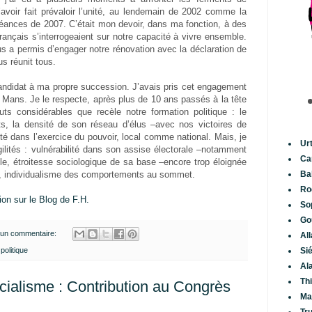
’avoir fait prévaloir l’unité, au lendemain de 2002 comme la
héances de 2007. C’était mon devoir, dans ma fonction, à des
çais s’interrogeaient sur notre capacité à vivre ensemble.
s a permis d’engager notre rénovation avec la déclaration de
s réunit tous.
candidat à ma propre succession. J’avais pris cet engagement
 Mans. Je le respecte, après plus de 10 ans passés à la tête
ts considérables que recèle notre formation politique : le
s, la densité de son réseau d’élus –avec nos victoires de
ité dans l’exercice du pouvoir, local comme national. Mais, je
Ur
ilités : vulnérabilité dans son assise électorale –notamment
Ca
elle, étroitesse sociologique de sa base –encore trop éloignée
été, individualisme des comportements au sommet.
Ba
Ro
tion sur le Blog de F.H.
So
Go
un commentaire:
Al
,
politique
Si
Al
Th
ialisme : Contribution au Congrès
Ma