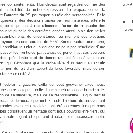
ropres comportements. Nos débats sont regardés comme des
Aimé 
nt la lisibilité de notre expression. La préparation de la
re l’autorité du PS par rapport au rôle des personnalités. Et le
ues-uns, des décisions prises par nos instances, altère le
te, celle qui tient à nos alliances. L’union de la gauche des
Si vo
gauche plurielle des dernières années aussi. Mais rien ne les
assemblements de circonstance, au moment des élections
 loyaux lors des scrutins de 2007. Sans structure commune,
i candidature unique, la gauche ne peut pas bénéficier d’une
asser les frontières partisanes, de porter haut ses couleurs
ection présidentielle et de donner une cohésion à une future
on, qui s’étonnera que la droite rêve d’un retour au scrutin
erait non du fait d’un rapport de force favorable, mais de son
n termes d’unité ?
aut fédérer la gauche. Celle qui veut gouverner avec nous.
e autre logique – celle d’une structuration de la radicalité.
on de sa sincérité, mais de sa responsabilité : à quoi sert la
puissante démocratiquement ? Toute l’histoire du mouvement
 grandes avancées sociales ont été obtenues lorsque nous
ites constituent un héritage dont nous pouvons être fiers, qui
s à notre égard et qui rend d’autant plus nécessaire notre
ion.
 j’ai eu à plusieurs moments à affronter les ferments de