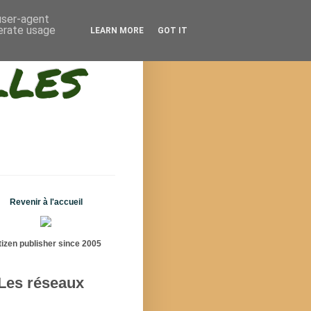
 user-agent
nerate usage
LEARN MORE
GOT IT
lles
Revenir à l'accueil
tizen publisher since 2005
Les réseaux