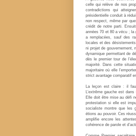
celle qui relève de nos p
contradictions qui atteigne
présidentielle conduit à rédui
non respect, même par quelq
crédit de notre parti. Ensui
années 70 et 80 a vécu ; la 
a remplacées, sauf des r
locales et des désistements
ni projet de gouvernement, n
dynamique permettant de dép
dès le premier tour de l’él
majorité. Dans cette situati
majoritaire où elle l’emport
strict avantage comparatif e
La leçon est claire : il f
L’extrême gauche est dans un
Elle doit être mise au défi n
protestation si elle est im
socialiste montre que les
étions au pouvoir. Ces réuss
amplifie encore les attente
cohérence de parole et d’act
Comme Premier secrétaire,