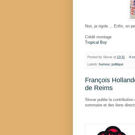
Non, je rigole ... Enfin, on pe
Crédit montage
Tropical Boy
Posted by
Slovar
at
13:11
4 c
Labels:
humour
,
politique
François Holland
de Reims
Slovar publie la contributi
sommaire et des liens directs