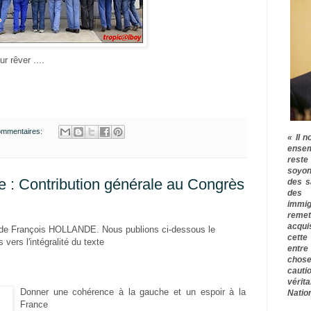
ur rêver ....
ommentaires:
« Il n
ensem
rest
soyon
e : Contribution générale au Congrès
des s
des 
immig
remet
acqui
on de François HOLLANDE. Nous publions ci-dessous le
cette
 vers l'intégralité du texte
entre
chose
cauti
vérit
Donner une cohérence à la gauche et un espoir à la
Nation
France