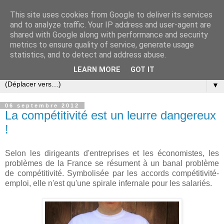
This site uses cookies from Google to deliver its services
Slovar les Nouvelles
and to analyze traffic. Your IP address and user-agent are
shared with Google along with performance and security
metrics to ensure quality of service, generate usage
Blog citoyen d'informations, de décryptages et de
statistics, and to detect and address abuse.
commentaires depuis 2005
LEARN MORE
GOT IT
▼
06 septembre 2012
La compétitivité est un leurre dangereux
!
Selon les dirigeants d'entreprises et les économistes, les
problèmes de la France se résument à un banal problème
de compétitivité. Symbolisée par les accords compétitivité-
emploi, elle n'est qu'une spirale infernale pour les salariés.