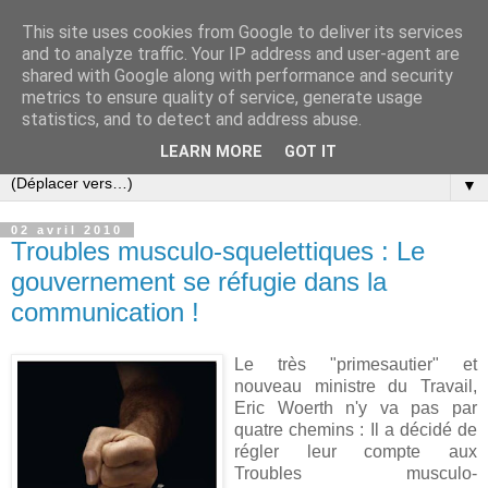
This site uses cookies from Google to deliver its services
Slovar les Nouvelles
and to analyze traffic. Your IP address and user-agent are
shared with Google along with performance and security
metrics to ensure quality of service, generate usage
Blog citoyen d'informations, de décryptages et de
statistics, and to detect and address abuse.
commentaires depuis 2005
LEARN MORE
GOT IT
▼
02 avril 2010
Troubles musculo-squelettiques : Le
gouvernement se réfugie dans la
communication !
Le très "primesautier" et
nouveau ministre du Travail,
Eric Woerth n'y va pas par
quatre chemins : Il a décidé de
régler leur compte aux
Troubles musculo-