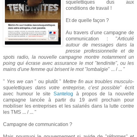
squelettiques dus aux
conditions de travail !
Et de quelle façon ?
Au travers d'une campagne de
communication : "
Articulé
autour de messages dans la
presse professionnelle et de
spots radio, la nouvelle campagne montre notamment un
poing qui écrase avec assurance le mot "tendinite", ou les
mains d'une femme qui brisent le mot "lombalgie
" ... / ... "
"
Yes we can
" ou plutôt "
Mettre fin aux troubles musculo-
squelettiques dans votre entreprise, c’est possible
" écrit
avec humour le site
Santelog
à propos de la nouvelle
campagne lancée à partir du 19 avril prochain pour
mobiliser les entreprises et les salariés dans la lutte contre
les TMS ... / ... "
Campagne de communication ?
Mais pourquoi le gouvernement si avide de "réformes" et