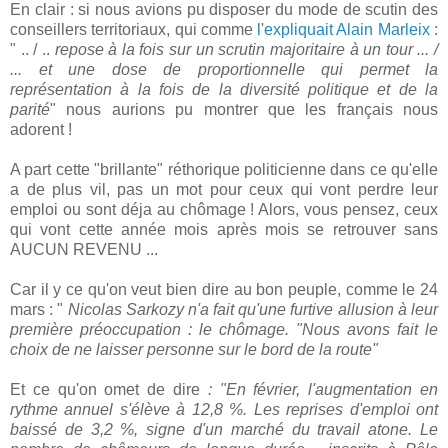
En clair : si nous avions pu disposer du mode de scutin des
conseillers territoriaux, qui comme
l'expliquait Alain Marleix
:
" .. / ..
repose à la fois sur un scrutin majoritaire à un tour ... /
... et une dose de proportionnelle qui permet la
représentation à la fois de la diversité politique et de la
parité
" nous aurions pu montrer que les français nous
adorent !
A part cette "brillante" réthorique politicienne dans ce qu'elle
a de plus vil, pas un mot pour ceux qui vont perdre leur
emploi ou sont déja au chômage ! Alors, vous pensez, ceux
qui vont cette année mois après mois se retrouver sans
AUCUN REVENU ...
Car il y ce qu'on veut bien dire au bon peuple, comme le 24
mars : "
Nicolas Sarkozy n'a fait qu'une furtive allusion à leur
première préoccupation : le chômage. "Nous avons fait le
choix de ne laisser personne sur le bord de la route"
Et ce qu'on omet de dire
: "En février, l'augmentation en
rythme annuel s'élève à 12,8 %. Les reprises d'emploi ont
baissé de 3,2 %, signe d'un marché du travail atone. Le