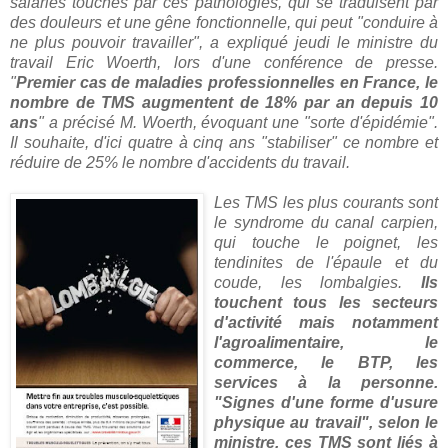
salariés touchés par ces pathologies, qui se traduisent par
des douleurs et une gêne fonctionnelle, qui peut "conduire à
ne plus pouvoir travailler", a expliqué jeudi le ministre du
travail Eric Woerth, lors d'une conférence de presse.
"
Premier cas de maladies professionnelles en France, le
nombre de TMS augmentent de 18% par an depuis 10
ans
" a précisé M. Woerth, évoquant une "sorte d'épidémie".
Il souhaite, d'ici quatre à cinq ans "stabiliser" ce nombre et
réduire de 25% le nombre d'accidents du travail.
Les TMS les plus courants sont
le syndrome du canal carpien,
qui touche le poignet, les
tendinites de l'épaule et du
coude, les lombalgies.
Ils
touchent tous les secteurs
d'activité mais notamment
l'agroalimentaire, le
commerce, le BTP, les
services à la personne.
"Signes d'une forme d'usure
physique au travail", selon le
ministre, ces TMS sont liés à