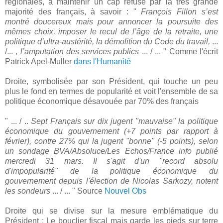
régionales, à maintenir un cap refusé par la très grande
majorité des français, à savoir : "
François Fillon s’est
montré doucereux mais pour annoncer la poursuite des
mêmes choix, imposer le recul de l’âge de la retraite, une
politique d’ultra-austérité, la démolition du Code du travail,
...
/... ,
l’amputation des services publics
... / ... " Comme l'écrit
Patrick Apel-Muller
dans l'Humanité
Droite, symbolisée par son Président, qui touche un peu
plus le fond en termes de popularité et voit l'ensemble de sa
politique économique désavouée par 70% des français
" ... / ..
Sept Français sur dix jugent "mauvaise" la politique
économique du gouvernement (+7 points par rapport à
février), contre 27% qui la jugent "bonne" (-5 points), selon
un sondage BVA/Absoluce/Les Echos/France info publié
mercredi 31 mars. Il s'agit d'un "record absolu
d'impopularité" de la politique économique du
gouvernement depuis l'élection de Nicolas Sarkozy, notent
les sondeurs
... / ... " Source
Nouvel Obs
Droite qui se divise sur la mesure emblématique du
Président : Le bouclier fiscal mais garde les pieds sur terre