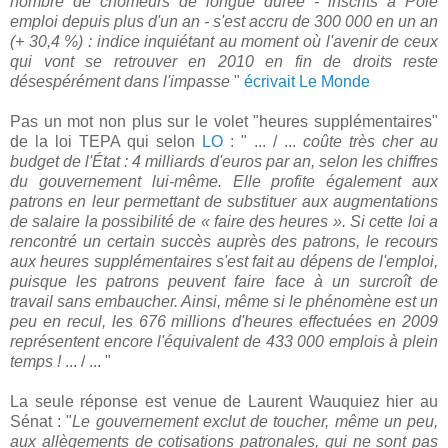
nombre de chômeurs de longue durée - inscrits à Pôle
emploi depuis plus d'un an - s'est accru de 300 000 en un an
(+ 30,4 %) : indice inquiétant au moment où l'avenir de ceux
qui vont se retrouver en 2010 en fin de droits reste
désespérément dans l'impasse
"
écrivait Le Monde
Pas un mot non plus sur le volet "heures supplémentaires"
de la loi TEPA qui selon
LO
: " ... / ...
coûte très cher au
budget de l'État : 4 milliards d'euros par an, selon les chiffres
du gouvernement lui-même. Elle profite également aux
patrons en leur permettant de substituer aux augmentations
de salaire la possibilité de « faire des heures ». Si cette loi a
rencontré un certain succès auprès des patrons, le recours
aux heures supplémentaires s'est fait au dépens de l'emploi,
puisque les patrons peuvent faire face à un surcroît de
travail sans embaucher. Ainsi, même si le phénomène est un
peu en recul, les 676 millions d'heures effectuées en 2009
représentent encore l'équivalent de 433 000 emplois à plein
temps !
... / ... "
La seule réponse est venue de Laurent Wauquiez hier au
Sénat : "
Le gouvernement exclut de toucher, même un peu,
aux allègements de cotisations patronales, qui ne sont pas