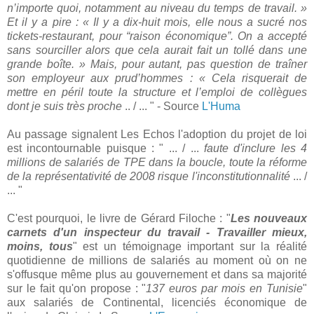
n’importe quoi, notamment au niveau du temps de travail. »
Et il y a pire : « Il y a dix-huit mois, elle nous a sucré nos
tickets-restaurant, pour “raison économique”. On a accepté
sans sourciller alors que cela aurait fait un tollé dans une
grande boîte. » Mais, pour autant, pas question de traîner
son employeur aux prud’hommes : « Cela risquerait de
mettre en péril toute la structure et l’emploi de collègues
dont je suis très proche
.. / ... " - Source
L'Huma
Au passage signalent Les Echos l'adoption du projet de loi
est incontournable puisque : " ... / ...
faute d'inclure les 4
millions de salariés de TPE dans la boucle, toute la réforme
de la représentativité de 2008 risque l'inconstitutionnalité
... /
... "
C'est pourquoi, le livre de Gérard Filoche : "
Les nouveaux
carnets d'un inspecteur du travail - Travailler mieux,
moins, tous
" est un témoignage important sur la réalité
quotidienne de millions de salariés au moment où on ne
s'offusque même plus au gouvernement et dans sa majorité
sur le fait qu'on propose : "
137 euros par mois en Tunisie
"
aux salariés de Continental, licenciés économique de