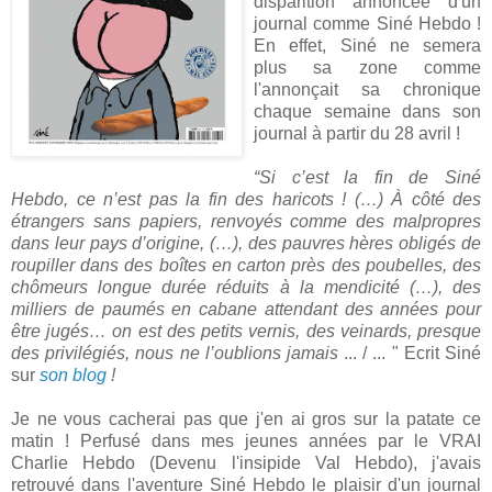
disparition annoncée d'un
journal comme Siné Hebdo !
En effet, Siné ne semera
plus sa zone comme
l'annonçait sa chronique
chaque semaine dans son
journal à partir du 28 avril !
“Si c’est la fin de Siné
Hebdo, ce n’est pas la fin des haricots ! (…) À côté des
étrangers sans papiers, renvoyés comme des malpropres
dans leur pays d’origine, (…), des pauvres hères obligés de
roupiller dans des boîtes en carton près des poubelles, des
chômeurs longue durée réduits à la mendicité (…), des
milliers de paumés en cabane attendant des années pour
être jugés… on est des petits vernis, des veinards, presque
des privilégiés, nous ne l’oublions jamais
... / ... " Ecrit Siné
sur
son blog
!
Je ne vous cacherai pas que j'en ai gros sur la patate ce
matin ! Perfusé dans mes jeunes années par le VRAI
Charlie Hebdo (Devenu l'insipide Val Hebdo), j'avais
retrouvé dans l'aventure Siné Hebdo le plaisir d'un journal