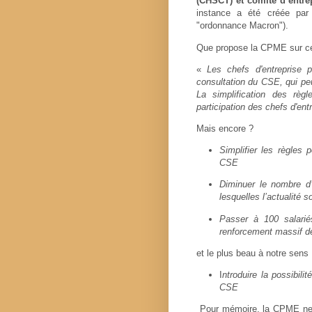
(CHSCT) et comité d’entre
instance a été créée par
"ordonnance Macron").
Que propose la CPME sur ce
«
Les chefs d'entreprise 
consultation du CSE, qui pe
La simplification des règl
participation des chefs d'ent
Mais encore ?
Simplifier les règle
CSE
Diminuer le nombre d’
lesquelles l’actualité so
Passer à 100 salariés
renforcement massif de
et le plus beau à notre sens
I
ntroduire la possibili
CSE
Pour mémoire, la CPME ne 