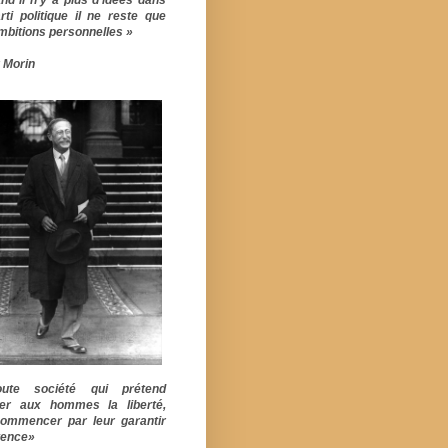
rti politique il ne reste que
mbitions personnelles »
 Morin
ute société qui prétend
er aux hommes la liberté,
commencer par leur garantir
stence»