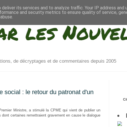
deliver its services and to analyze traffic. Your IP address and
formance and security metrics to ensure quality of service, ge
 abuse.
ar les Nouve
ations, de décryptages et de commentaires depuis 2005
social : le retour du patronat d'un
Ci
remier Ministre, a stimulé la CPME qui vient de publier un
 dont certaines remettraient gravement en cause le dialogue