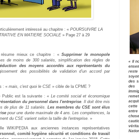
culièrement intéressé au chapitre : «
POURSUIVRE LA
STRATIVE EN MATIERE SOCIALE
» Page 27 à 29
résume mieux ce chapitre : «
Supprimer le monopole
ses de moins de 300 salariés, simplification des règles de
« Il n
réduction des moyens accordés aux représentants du
ensem
issement des possibilités de validation d’un accord par
rest
soyon
des s
des 
s : «
mais, c'est quoi le CSE
» cible de la CPME ?
immig
 Public est la suivante : «
Le comité social et économique
remet
acqui
présentation du personnel dans l'entreprise
. Il doit être mis
cette
es de plus de 11 salariés.
Les membres du CSE sont élus
entre
rise
pour une durée maximale de 4 ans. Les compétences, la
chose
ent du CSE varient selon la taille de l'entreprise.
»
cauti
vérit
lle WIKIPEDIA aux anciennes instances représentatives
Nation
sonnel, comité hygiène sécurité et conditions de travail