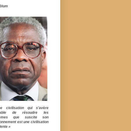
Blum
 civilisation qui s'avère
pable de résoudre les
lèmes que suscite son
ionnement est une civilisation
ente »