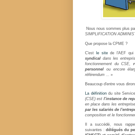
Nous nous sommes plus parti
SIMPLIFICATION ADMINI
Que propose la CPME ?
C'est
le site
de l'AEF qui 
syndical
dans les entrepri
fonctionnement du CSE,
personnel
ou encore élarg
référendum
... »
Beaucoup d'entre vous diron
La définition
du site Service
(CSE) est
l'instance de re
en place dans les entrepris
par les salariés de l'entrep
composition et le fonctionnem
Il a succédé, nous rappe
suivantes :
délégués du per