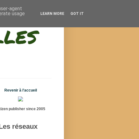
 user-agent
nerate usage
LEARN MORE
GOT IT
lles
Revenir à l'accueil
tizen publisher since 2005
Les réseaux