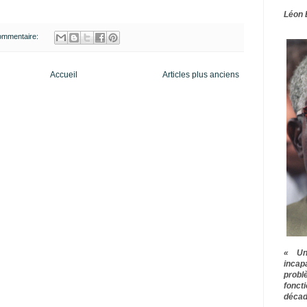
Léon 
ommentaire:
Accueil
Articles plus anciens
« Une
inca
prob
fonct
décad