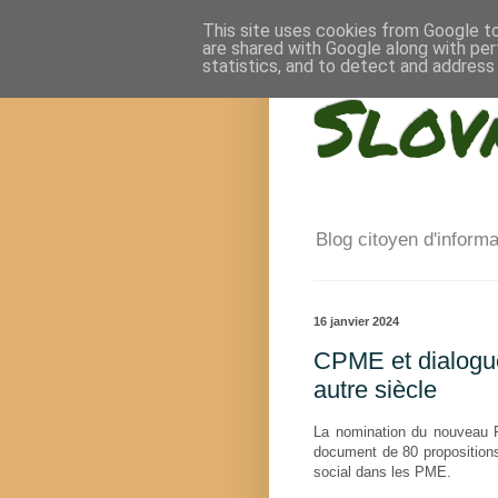
This site uses cookies from Google to 
are shared with Google along with per
statistics, and to detect and address
Slov
Blog citoyen d'inform
16 janvier 2024
CPME et dialogue 
autre siècle
La nomination du nouveau P
document de 80 propositions
social dans les PME.