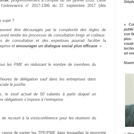
prise
, progressivement à compter du 1er janvier 2018. Cette
Stéph
 l'ordonnance n° 2017-1386 du 22 septembre 2017 (dite
 sujet ?
« Co
publ
peuvent être découragés par la complexité des règles de
son f
uvent rendre les processus de consultation longs et coûteux.
plus.
es de consultation et des expertises pourrait faciliter la
voudr
reprise et
encourager un dialogue social plus efficace
. »
techn
un ser
Noam
s pour les PME en réduisant le nombre de membres du
heures de délégation sauf dans les entreprises dans
ciale le justifie
, le seuil actuel de 50 salariés à partir duquel un
s obligations s’impose à l’entreprise
té de recourir à la visioconférence pour les réunions du
cesse de vanter les TPE/PME dans lesquelles la proximité
« Qua