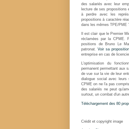
des salariés avec leur emp
lecture de ses propositions 
à perdre avec les représe
propositions à caractère réa
dans les mêmes TPE/PME 
Il est clair que le Premier 
réclamées par la CPME. Par
positions de Bruno Le Mai
patronat.
Voir sa propositio
entreprise en cas de licenci
L'optimisation du fonct
permanent permettant aux sa
de vue sur la vie de leur en
dialogue social avec leurs 
CPME on ne l'a pas compris 
des salariés ne peut qu'am
surtout, un combat d'un autre
Téléchargement des 80 prop
Crédit et copyright image