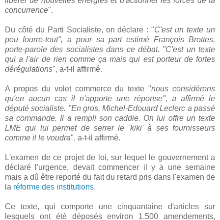
libérer de nouvelles énergies et d'actionner les forces de la
concurrence
".
Du côté du Parti Socialiste, on déclare : "
C'est un texte un
peu fourre-tout", a pour sa part estimé François Brottes,
porte-parole des socialistes dans ce débat. "C'est un texte
qui a l'air de rien comme ça mais qui est porteur de fortes
dérégulations
", a-t-il affirmé.
A propos du volet commerce du texte "
nous considérons
qu'en aucun cas il n'apporte une réponse", a affirmé le
député socialiste. "En gros, Michel-Edouard Leclerc a passé
sa commande. Il a rempli son caddie. On lui offre un texte
LME qui lui permet de serrer le 'kiki' à ses fournisseurs
comme il le voudra
", a-t-il affirmé.
L'examen de ce projet de loi, sur lequel le gouvernement a
déclaré l'urgence, devait commencer il y a une semaine
mais a dû être reporté du fait du retard pris dans l'examen de
la
réforme des institutions
.
Ce texte, qui comporte une cinquantaine d'articles sur
lesquels ont été déposés environ 1.500 amendements,