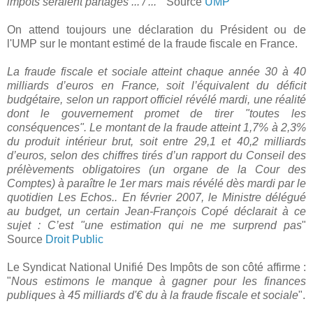
impôts seraient partagés ... / ...
" Source
UMP
On attend toujours une déclaration du Président ou de
l'UMP sur le montant estimé de la fraude fiscale en France.
La fraude fiscale et sociale atteint chaque année 30 à 40
milliards d’euros en France, soit l’équivalent du déficit
budgétaire, selon un rapport officiel révélé mardi, une réalité
dont le gouvernement promet de tirer "toutes les
conséquences". Le montant de la fraude atteint 1,7% à 2,3%
du produit intérieur brut, soit entre 29,1 et 40,2 milliards
d’euros, selon des chiffres tirés d’un rapport du Conseil des
prélèvements obligatoires (un organe de la Cour des
Comptes) à paraître le 1er mars mais révélé dès mardi par le
quotidien Les Echos.. En février 2007, le Ministre délégué
au budget, un certain Jean-François Copé déclarait à ce
sujet : C’est "une estimation qui ne me surprend pas
"
Source
Droit Public
Le Syndicat National Unifié Des Impôts de son côté affirme :
"
Nous estimons le manque à gagner pour les finances
publiques à 45 milliards d'€ du à la fraude fiscale et sociale
".