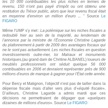
les 10 000 contribuables les plus riches en termes de
revenu, 150 n'ont pas payé d'impôt ou ont obtenu une
restitution du Trésor public, alors que leur revenu fiscal était
en moyenne d'environ un million d'euro ...
" Source
Le
FIGARO
Même l'UMP s'y met :
La polémique sur les niches fiscales a
redoublé hier au sein de la majorité, au lendemain de
l'annonce par la ministre de l'Économie Christine Lagarde
du plafonnement à partir de 2009 des avantages fiscaux qui
ne le sont pas actuellement. Les niches fiscales en question
investissements outre-mer, loi Malraux et monuments
historiques
,(au grand dam de Chritine ALBANEL) l
oueurs de
meublés professionnels ont séduit quelque 56 000
contribuables en 2006 et devraient représenter près de 900
millions d'euros de manque à gagner pour l'État cette année.
Pour Bercy et Matignon, l'objectif n'est pas de tailler dans la
dépense fiscale mais d'aller vers plus d'«
équité fiscale
».
D'ailleurs, Christine Lagarde a admis mardi que ces
décisions ne permettraient de dégager que «
quelques
dizaines de millions d'euros
». Source
Le FIGARO