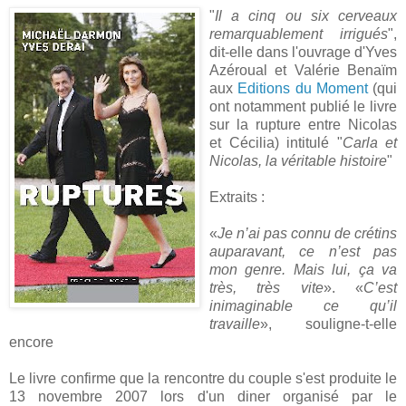
"
Il a cinq ou six cerveaux
remarquablement irrigués
",
dit-elle dans l'ouvrage d'Yves
Azéroual et Valérie Benaïm
aux
Editions du Moment
(qui
ont notamment publié le livre
sur la rupture entre Nicolas
et Cécilia) intitulé "
Carla et
Nicolas, la véritable histoire
"
Extraits :
«
Je n’ai pas connu de crétins
auparavant, ce n’est pas
mon genre. Mais lui, ça va
très, très vite
». «
C’est
inimaginable ce qu’il
travaille
», souligne-t-elle
encore
Le livre confirme que la rencontre du couple s'est produite le
13 novembre 2007 lors d'un diner organisé par le