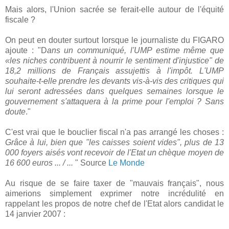
Mais alors, l'Union sacrée se ferait-elle autour de l'équité
fiscale ?
On peut en douter surtout lorsque le journaliste du FIGARO
ajoute : "D
ans un communiqué, l'UMP estime même que
«les niches contribuent à nourrir le sentiment d'injustice" de
18,2 millions de Français assujettis à l'impôt. L'UMP
souhaite-t-elle prendre les devants vis-à-vis des critiques qui
lui seront adressées dans quelques semaines lorsque le
gouvernement s'attaquera à la prime pour l'emploi ? Sans
doute
."
C'est vrai que le bouclier fiscal n'a pas arrangé les choses :
Grâce à lui, bien que "les caisses soient vides", plus de 13
000 foyers aisés vont recevoir de l'Etat un chèque moyen de
16 600 euros ... / ...
" Source
Le Monde
Au risque de se faire taxer de "mauvais français", nous
aimerions simplement exprimer notre incrédulité en
rappelant les propos de notre chef de l'Etat alors candidat le
14 janvier 2007 :