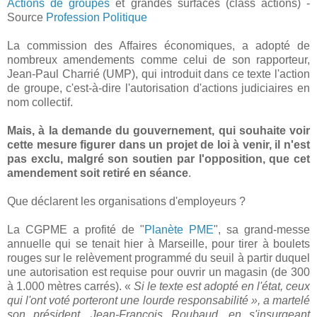
Actions de groupes
et grandes surfaces (class actions) -
Source
Profession Politique
La commission des Affaires économiques, a adopté de
nombreux amendements comme celui de son rapporteur,
Jean-Paul Charrié (UMP), qui introduit dans ce texte l'action
de groupe, c'est-à-dire l'autorisation d'actions judiciaires en
nom collectif.
Mais, à la demande du gouvernement, qui souhaite voir
cette mesure figurer dans un projet de loi à venir, il n'est
pas exclu, malgré son soutien par l'opposition, que cet
amendement soit retiré en séance
.
Que déclarent les organisations d'employeurs ?
La CGPME a profité de "
Planète PME
", sa grand-messe
annuelle qui se tenait hier à Marseille, pour tirer à boulets
rouges sur le relèvement programmé du seuil à partir duquel
une autorisation est requise pour ouvrir un magasin (de 300
à 1.000 mètres carrés). «
Si le texte est adopté en l'état, ceux
qui l'ont voté porteront une lourde responsabilité », a martelé
son président, Jean-François Roubaud, en s'insurgeant