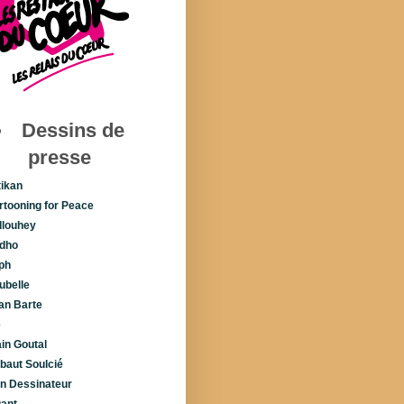
Dessins de
presse
tikan
rtooning for Peace
llouhey
dho
ph
ubelle
lan Barte
é
ain Goutal
ibaut Soulcié
n Dessinateur