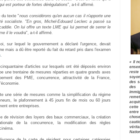
ui est porteur de fortes dérégulations
", a-t-il affirmé.
 du texte "
nous considérons qu'en aucun cas il n'apporte une
té socialiste. "En gros, Michel-Edouard Leclerc a passé sa
addie. On lui offre un texte LME qui lui permet de serrer le
me il le voudra
", a-t-il affirmé.
oi, sur lequel le gouvernement a déclaré l'urgence, devait
 mais a dû être reporté du fait du retard pris dans l'examen
s
.
« Il n
cinquantaine d'articles sur lesquels ont été déposés environ
ensem
rest
e une trentaine de mesures réparties en quatre grands axes
soyon
ppement des PME, concurrence, attractivité de la France,
des s
l'économie.
des 
immig
ute une série de mesures comme la simplification du régime
remet
reneurs, le plafonnement à 45 jours fin de mois ou 60 jours
acqui
ment entre entreprises.
cette
entre
chose
ice de révision des loyers des baux commerciaux, la création
cauti
ationale de la concurrence, la modification des règles
vérit
 cinéma.
Nation
livrance de la carte de résident pour certaines catégories