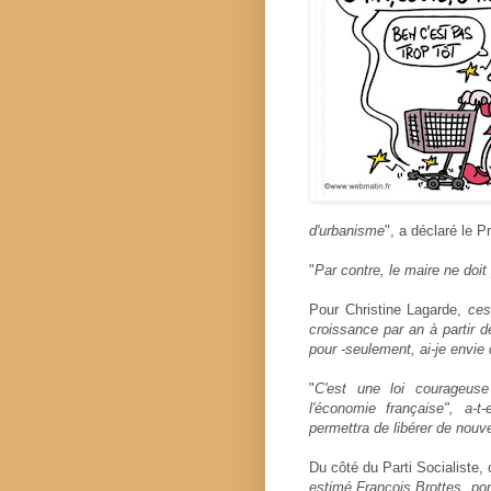
d'urbanisme
", a déclaré le P
"
Par contre, le maire ne doit 
Pour Christine Lagarde,
ces
croissance par an à partir 
pour -seulement, ai-je envie 
"
C'est une loi courageus
l'économie française", a-t
permettra de libérer de nouve
Du côté du Parti Socialiste, 
estimé François Brottes, por