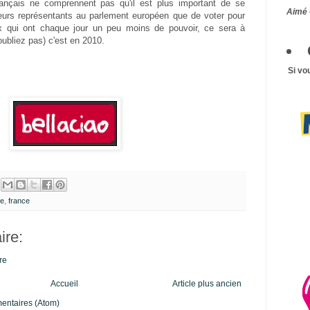
ançais ne comprennent pas qu'il est plus important de se
Aimé 
 leurs représentants au parlement européen que de voter pour
x qui ont chaque jour un peu moins de pouvoir, ce sera à
'oubliez pas) c'est en 2010.
Si vo
pe
,
france
re:
re
Accueil
Article plus ancien
mentaires (Atom)