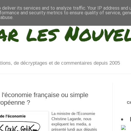
deliver its services and to analyze traffic. Your IP address and
formance and security metrics to ensure quality of service, ge
 abuse.
ar les Nouve
ations, de décryptages et de commentaires depuis 2005
 l'économie française ou simple
uropéenne ?
Ci
La ministre de l'Economie
Christine Lagarde, nous
expliquent les media, a
présenté lundi aux députés