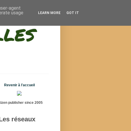
 user-agent
nerate usage
LEARN MORE
GOT IT
lles
Revenir à l'accueil
tizen publisher since 2005
Les réseaux