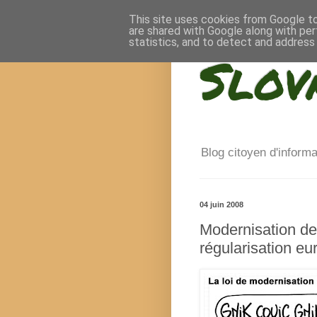
This site uses cookies from Google to 
are shared with Google along with per
statistics, and to detect and address
Slov
Blog citoyen d'inform
04 juin 2008
Modernisation de
régularisation e