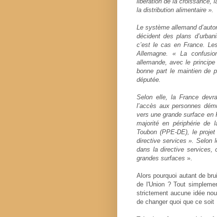
libération de la croissance, 
la distribution alimentaire ».
Le système allemand d’autori
décident des plans d’urban
c’est le cas en France. Le
Allemagne. « La confusion
allemande, avec le principe 
bonne part le maintien de p
députée.
Selon elle, la France devr
l’accès aux personnes dém
vers une grande surface en F
majorité en périphérie de l
Toubon (PPE-DE), le projet 
directive services ». Selon 
dans la directive services, 
grandes surfaces
».
Alors pourquoi autant de bru
de l'Union ? Tout simpleme
strictement aucune idée nouv
de changer quoi que ce soit