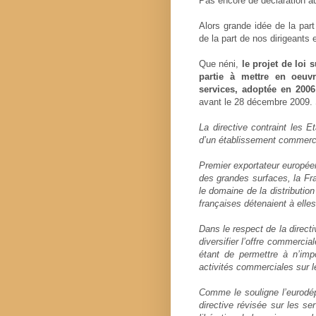
Pas encore de déclaration 
Alors grande idée de la part
de la part de nos dirigeants 
Que néni,
le projet de loi
partie à mettre en oeuv
services, adoptée en 2006
avant le 28 décembre 2009.
La directive contraint les E
d’un établissement commercial
Premier exportateur européen
des grandes surfaces, la Fr
le domaine de la distributio
françaises détenaient à elles
Dans le respect de la direct
diversifier l’offre commerci
étant de permettre à n’imp
activités commerciales sur le 
Comme le souligne l’eurodé
directive révisée sur les s