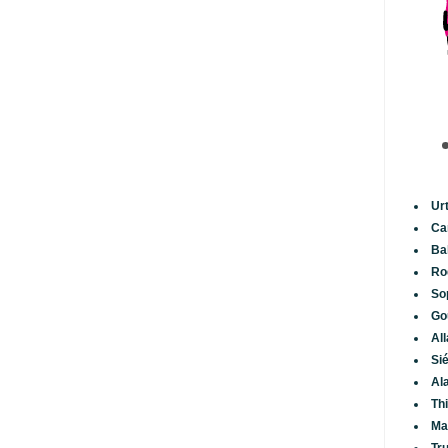
Ur
Ca
Ba
Ro
So
Go
Al
Si
Al
Th
Ma