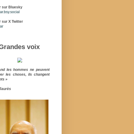
r sur Bluesky
r.bsy.social
 sur X Twitter
ar
Grandes voix
and les hommes ne peuvent
er les choses, ils changent
ots »
Jaurès