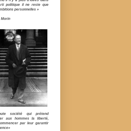
rti politique il ne reste que
mbitions personnelles »
 Morin
ute société qui prétend
er aux hommes la liberté,
commencer par leur garantir
stence»