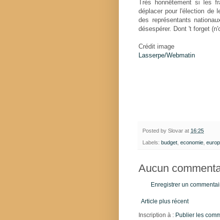
Très honnêtement si les fr
déplacer pour l'élection de
des représentants nationau
désespérer. Dont 't forget (n
Crédit image
Lasserpe/Webmatin
Posted by
Slovar
at
16:25
Labels:
budget
,
economie
,
euro
Aucun commentai
Enregistrer un commentai
Article plus récent
Inscription à :
Publier les com