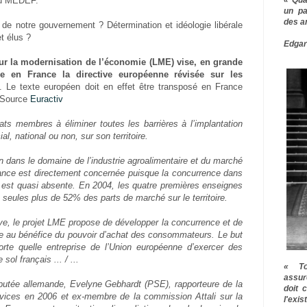
au MEDEF.
un pa
des a
 de notre gouvernement ? Détermination et idéologie libérale
et élus ?
Edgar
 sur la modernisation de l’économie (LME) vise, en grande
re en France la directive européenne révisée sur les
. Le texte européen doit en effet être transposé en France
 Source
Euractiv
tats membres à éliminer toutes les barrières à l’implantation
, national ou non, sur son territoire.
 dans le domaine de l’industrie agroalimentaire et du marché
ance est directement concernée puisque la concurrence dans
n est quasi absente. En 2004, les quatre premières enseignes
 seules plus de 52% des parts de marché sur le territoire.
ive, le projet LME propose de développer la concurrence et de
ale au bénéfice du pouvoir d’achat des consommateurs. Le but
orte quelle entreprise de l’Union européenne d’exercer des
sol français ... / ...
« To
assur
putée allemande, Evelyne Gebhardt (PSE), rapporteure de la
doit 
ervices en 2006 et ex-membre de la commission Attali sur la
l'exi