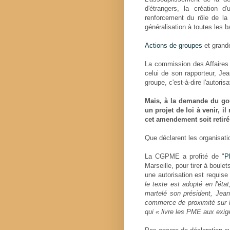
d'étrangers, la création d
renforcement du rôle de la
généralisation à toutes les b
Actions de groupes
et grand
La commission des Affair
celui de son rapporteur, Jea
groupe, c'est-à-dire l'autoris
Mais, à la demande du gou
un projet de loi à venir, i
cet amendement soit retir
Que déclarent les organisat
La CGPME a profité de "
P
Marseille, pour tirer à boule
une autorisation est requis
le texte est adopté en l'état
martelé son président, Jean
commerce de proximité sur l
qui « livre les PME aux exig