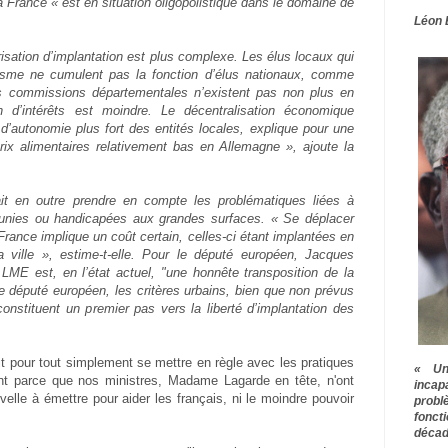
la France « est en situation oligopolistique dans le domaine de
Léon 
sation d’implantation est plus complexe. Les élus locaux qui
isme ne cumulent pas la fonction d’élus nationaux, comme
s commissions départementales n’existent pas non plus en
 d’intérêts est moindre. Le décentralisation économique
d’autonomie plus fort des entités locales, explique pour une
rix alimentaires relativement bas en Allemagne », ajoute la
ait en outre prendre en compte les problématiques liées à
unies ou handicapées aux grandes surfaces. « Se déplacer
rance implique un coût certain, celles-ci étant implantées en
a ville », estime-t-elle. Pour le député européen, Jacques
LME est, en l’état actuel, "une honnête transposition de la
le député européen, les critères urbains, bien que non prévus
constituent un premier pas vers la liberté d’implantation des
it pour tout simplement se mettre en règle avec les pratiques
« Une
nt parce que nos ministres, Madame Lagarde en tête, n'ont
inca
elle à émettre pour aider les français, ni le moindre pouvoir
prob
fonct
décad