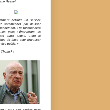
ane Hessel
mment détruire un service
ic? Commencez par baisser
inancement. Il ne fonctionnera
 Les gens s’énerveront. Ils
ont autre chose. C’est la
ique de base pour privatiser
vice public. »
 Chomsky
nd il n'y a plus d'idées dans