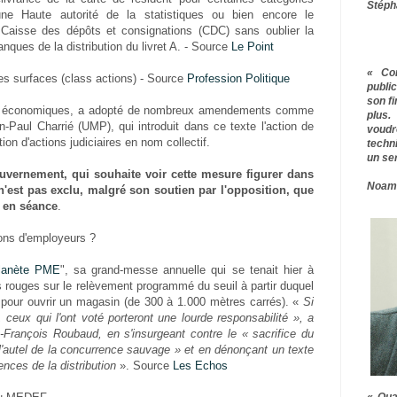
Stéph
'une Haute autorité de la statistiques ou bien encore le
 Caisse des dépôts et consignations (CDC) sans oublier la
anques de la distribution du livret A. - Source
Le Point
« Co
es surfaces (class actions) - Source
Profession Politique
publ
son f
es économiques, a adopté de nombreux amendements comme
plus.
n-Paul Charrié (UMP), qui introduit dans ce texte l'action de
voudr
ation d'actions judiciaires en nom collectif.
techn
un ser
vernement, qui souhaite voir cette mesure figurer dans
Noam
l n'est pas exclu, malgré son soutien par l'opposition, que
é en séance
.
ions d'employeurs ?
lanète PME
", sa grand-messe annuelle qui se tenait hier à
ts rouges sur le relèvement programmé du seuil à partir duquel
e pour ouvrir un magasin (de 300 à 1.000 mètres carrés). «
Si
, ceux qui l'ont voté porteront une lourde responsabilité », a
-François Roubaud, en s'insurgeant contre le « sacrifice du
'autel de la concurrence sauvage » et en dénonçant un texte
ences de la distribution
». Source
Les Echos
« Qua