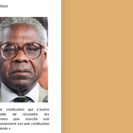
Blum
 civilisation qui s'avère
pable de résoudre les
lèmes que suscite son
ionnement est une civilisation
ente »