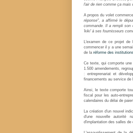
l'air de rien comme ça mais q
A propos du volet commerce
réponse", a affirmé le dépu
commande. Il a rempli son c
'kiki' à ses fournisseurs com
L'examen de ce projet de l
commencer il y a une semaine
de la
réforme des institution
Ce texte, qui comporte une 
1.500 amendements, regroup
: entreprenariat et dévelo
financements au service de 
Ainsi, le texte comporte to
fiscal pour les auto-entrep
calendaires du délai de paie
La création d'un nouvel ind
d'une nouvelle autorité n
d'implantation des salles de
L'assouplissement de la dé