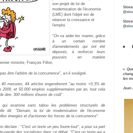
son projet de loi de
Slova
modernisation de l'économie
@slova
(LME) dont l'objet est de
relancer la croissance et
Slovar
l'emploi.
@slov
"
On va aider les maires, grâce
à un certain nombre
d'amendements qui ont été
déposés, à renforcer leurs
pouvoirs en matière
remier ministre, François Fillon,
« Qu
pas être l'arbitre de la concurrence
", a-t-il souligné.
chang
les m
 40 mesures, 44 articles engendreront "au moins +0,3% de
Jean 
de 2009, et 50.000 emplois supplémentaires par an, tout cela
de dire- 300 millions d'euros de coût
".
e qui examine sans tabou les problèmes structurels de
-elle dit. "Demain, la loi de modernisation de l'économie
lles énergies et d'actionner les forces de la concurrence
".
on déclare : "
C'est un texte un peu fourre-tout", a pour sa part
te-parole des socialistes dans ce débat. "C'est un texte qui a