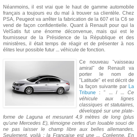
Néanmoins, il est vrai que le haut de gamme automobile
français a toujours eu du mal à trouver sa clientèle. Chez
PSA, Peugeot va arrêter la fabrication de la 607 et la C6 se
vend de façon confidentielle. Quant à Renault pour qui la
VelSatis fut une énorme déconvenue, mais qui est le
fournisseur de la Présidence de la République et des
ministères, il était temps de réagir et de présenter à nos
élites leur possible futur ... véhicule de fonction.
Ce nouveau "vaisseau
amiral" de Renault va
porter le nom de
"Latitude" et est décrit de
la façon suivante par
La
Tribune
: " ... / ...
Ce
véhicule aux lignes
classiques et statutaires,
développé sur une plate-
forme de Laguna et mesurant 4,9 mètres de long (plus
qu'une Mercedes E), témoigne certes d'un louable souci de
ne pas laisser le champ libre aux belles allemandes.
Seulement, voilà : la Française est une ... Coréenne. En