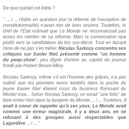
De quoi parlait cet édito ?
" ... / ...
l'édito en question (sur la réforme de l'exception de
constitutionnalité) n'avait rien de bien virulent. Toutefois, le
chef de l'État estimait que Le Monde ne reconnaissait pas
assez les mérites de sa réforme. Mais la conversation ripa
plutôt vers la candidature du trio sus-décrit. Tout en faisant
mine de ne pas s'en mêler,
Nicolas Sarkozy concentra ses
critiques sur Xavier Niel, présenté comme "un homme
du peep-show
", peu digne d'entrer au capital du journal
fondé par Hubert Beuve-Méry.
Nicolas Sarkozy, même s'il est l'homme des grâces, n'a pas
oublié que les premiers euros tombés dans la poche du
jeune Xavier Niel étaient issus du business florissant du
Minitel rose... Selon Nicolas Sarkozy, ce serait "une folie" de
faire entrer Niel dans la bergerie du Monde ... / ... Toutefois, i
l
avait à coeur de rappeler qu'à ses yeux, Le Monde avait
commis une erreur magistrale, il y a deux ans, en se
refusant à des groupes aussi respectables que
Lagardère
... / ... "