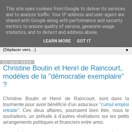
This site uses cookies from Google to deliver its services
Slovar les Nouvelles
and to analyze traffic. Your IP address and user-agent are
shared with Google along with performance and security
metrics to ensure quality of service, generate usage
Blog citoyen d'informations, de décryptages et de
statistics, and to detect and address abuse.
commentaires depuis 2005
LEARN MORE
GOT IT
▼
11 juin 2010
Christine Boutin et Henri de Raincourt,
modèles de la "démocratie exemplaire"
?
Christine Boutin et Henri de Raincourt, sont dans la
tourmente pour avoir bénéficié d'un astucieux "
cumul emploi
retraite
". Ces deux affaires, pourraient bien être, nous le
souhaitons, un prélude à d'autres révélations sur les petits
arrangements politiques et financiers entre amis.