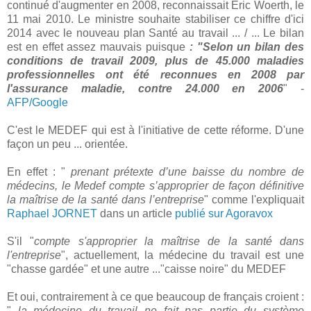
continué d'augmenter en 2008, reconnaissait Eric Woerth, le
11 mai 2010. Le ministre souhaite stabiliser ce chiffre d'ici
2014 avec le nouveau plan Santé au travail ... / ...
Le bilan
est en effet assez mauvais puisque
: "Selon un bilan des
conditions de travail 2009, plus de 45.000 maladies
professionnelles ont été reconnues en 2008 par
l'assurance maladie, contre 24.000 en 2006
" -
AFP/Google
C'est le MEDEF qui est à l'initiative de cette réforme. D'une
façon un peu ... orientée.
En effet : "
prenant prétexte d’une baisse du nombre de
médecins, le Medef compte s’approprier de façon définitive
la maîtrise de la santé dans l’entreprise
" comme l'expliquait
Raphael JORNET
dans un article
publié sur Agoravox
S'il "
compte s'approprier la maîtrise de la santé dans
l'entreprise
", actuellement, la médecine du travail est une
"chasse gardée" et une autre ..."caisse noire" du MEDEF
Et oui, contrairement à ce que beaucoup de français croient :
"
la médecine du travail ne fait pas partie du système