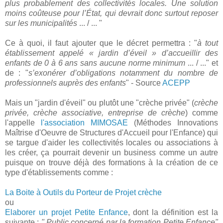
plus probablement des collectivités locales. Une solution
moins coûteuse pour l’État, qui devrait donc surtout reposer
sur les municipalités
... / ... "
Ce à quoi, il faut ajouter que le décret permettra : "
à tout
établissement appelé « jardin d’éveil » d’accueillir des
enfants de 0 à 6 ans sans aucune norme minimum
... / ..." et
de : "
s’exonérer d’obligations notamment du nombre de
professionnels auprès des enfants
" - Source
ACEPP
Mais un "jardin d'éveil" ou plutôt une "crèche privée" (
crèche
privée, crèche associative, entreprise de crèche
) comme
l'appelle
l'association MIMOSAE
(Méthodes Innovations
Maîtrise d'Oeuvre de Structures d'Accueil pour l'Enfance) qui
se targue d'aider les collectivités locales ou associations à
les créer, ça pourrait devenir un business comme un autre
puisque on trouve déjà des formations à la création de ce
type d'établissements comme :
La Boite à Outils du Porteur de Projet crèche
ou
Elaborer un projet Petite Enfance
, dont la définition est la
suivante :
" Public concerné par la formation Petite Enfance"