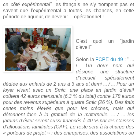
ce côté expérimental
" les français ne s'y trompent pas et
savent que l'expérimental a toutes les chances, en cette
période de rigueur, de devenir ... opérationnel !
C'est quoi un "jardin
d'éveil"
Selon la
FCPE du 49
: " ...
/...
Un doux nom qui
désigne une structure
d’accueil spécialement
dédiée aux enfants de 2 ans à 3 ans et demi ... / ... Pour un
foyer vivant avec un Smic, une place en jardin d’éveil
coûtera 42 euros mensuels (6,3 % du total) contre 178 euros
pour des revenus supérieurs à quatre Smic (26 %). Des frais
certes moins élevés que pour les crèches, mais qui
détonnent face à la gratuité de la maternelle. ... / ... les
jardins d’éveil seront aussi financés à 40 % par les Caisses
d’allocations familiales (CAF). Le reste sera à la charge des
« porteurs de projet » : des entreprises, des associations ou