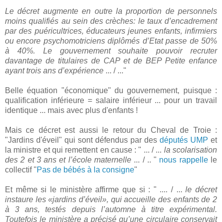
Le décret augmente en outre la proportion de personnels
moins qualifiés au sein des crèches: le taux d’encadrement
par des puéricultrices, éducateurs jeunes enfants, infirmiers
ou encore psychomotriciens diplômés d’Etat passe de 50%
à 40%. Le gouvernement souhaite pouvoir recruter
davantage de titulaires de CAP et de BEP Petite enfance
ayant trois ans d’expérience
... / ..."
Belle équation "économique" du gouvernement, puisque :
qualification inférieure = salaire inférieur ... pour un travail
identique ... mais avec plus d'enfants !
Mais ce décret est aussi le retour du Cheval de Troie :
"Jardins d'éveil" qui sont défendus par des
députés UMP
et
la ministre et qui remettent en cause : " ... / ...
la scolarisation
des 2 et 3 ans et l’école maternelle
... / .. "
nous rappelle
le
collectif "
Pas de bébés à la consigne
"
Et même si le ministère affirme que si : " .... / ...
le décret
instaure les «jardins d’éveil», qui accueille des enfants de 2
à 3 ans, testés depuis l’automne à titre expérimental.
Toutefois le ministère a précisé qu’une circulaire conservait