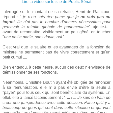
Lire la vidéo sur le site de Public Sénat
Interrogé sur le montant de sa retraite, Henri de Raincourt
répond : "
je n’en sais rien parce que
je ne suis pas au
taquet
. Je n’ai pas le nombre d’années nécessaires pour
percevoir la retraite globale de parlementaire
" ajoute-t-il,
avant de reconnaître, visiblement un peu gêné, en toucher
"
une petite partie, sans doute, oui
"
C'est vrai que le salaire et les avantages de la fonction de
ministre ne permettent pas de vivre correctement et qu'un
petit cumul ....
Bien entendu, à cette heure, aucun des deux n'envisage de
démissionner de ses fonctions.
Néanmoins, Christine Boutin ayant été obligée de renoncer
à sa rémunération, elle n' a pas envie d'être la seule à
"payer" pour tous ceux qui sont bénéficiaire du système. En
effet, elle a lancé laconiquement : " ... / ...
Je suis en train de
créer une jurisprudence avec cette décision. Parce qu'il y a
beaucoup de gens qui sont dans cette situation et qui vont
aujourd'hui ou demain être confrontés au même problème
...