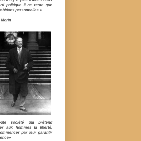
rti politique il ne reste que
mbitions personnelles »
 Morin
ute société qui prétend
er aux hommes la liberté,
commencer par leur garantir
stence»