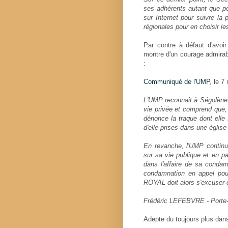
ses adhérents autant que pos
sur Internet pour suivre la 
régionales pour en choisir les
Par contre à défaut d'avoi
montre d'un courage admirab
:
Communiqué de l'UMP
, le 7
L'UMP reconnait à Ségolène 
vie privée et comprend que, 
dénonce la traque dont elle 
d'elle prises dans une églis
En revanche, l'UMP conti
sur sa vie publique et en par
dans l'affaire de sa condamn
condamnation en appel pou
ROYAL doit alors s'excuser e
Frédéric LEFEBVRE - Porte-
Adepte du toujours plus dans 