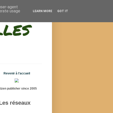
 user-agent
nerate usage
LEARN MORE
GOT IT
lles
Revenir à l'accueil
tizen publisher since 2005
Les réseaux