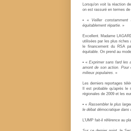
Lorsqu'on voit la réaction 
on est rassuré en termes de
• «
Veiller constamment
équitablement répartie.
»
Excellent. Madame LAGARDE 
utilisées par les plus riche
le financement du RSA par
équitable. On prend au mode
• «
Exprimer sans fard les a
amont de son action. Pour c
milieux populaires.
»
Les derniers reportages télé
Il est probable qu'après l
régionales de 2009 et les eu
• «
Rassembler le plus largem
le débat démocratique dans
L'UMP fait-il référence au pl
Sur ce dernier point, le Sec