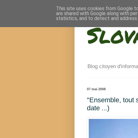
This site uses cookies from Google to 
are shared with Google along with per
statistics, and to detect and address
Slov
Blog citoyen d'inform
07 mai 2008
"Ensemble, tout se
date ...)