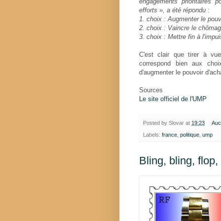
engagements prioritaires po
efforts », a été répondu :
1. choix : Augmenter le pouv
2. choix : Vaincre le chôma
3. choix : Mettre fin à l'imp
C'est clair que tirer à v
correspond bien aux choix
d'augmenter le pouvoir d'ach
Sources
Le site officiel de l'UMP
Posted by
Slovar
at
19:23
Auc
Labels:
france
,
politique
,
ump
Bling, bling, flop, 