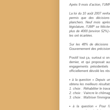
Après 9 mois d’action, l’UMP
La loi du 10 août 2007 renfo
permis que des décisions 
planchers. Neuf mois après
législature, l’UMP se félicit
plus de 4000 (environ 52%) 
les ont écartées.
Sur les 48% de décisions 
Gouvernement des précisions 
Positif tout ça, surtout si o
dernier, et qui proposait 
engagements présidentiels
officiellement dévoilé les rés
•
à la question « Depuis un
obtenu les meilleurs résultat
1. choix : Réhabiliter le trav
2. choix : Vaincre le chôma
3. choix : Maîtriser l'immigr
• à la question « Pour l'