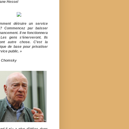
ane Hessel
mment détruire un service
ic? Commencez par baisser
inancement. Il ne fonctionnera
 Les gens s’énerveront. Ils
ont autre chose. C’est la
ique de base pour privatiser
vice public. »
 Chomsky
nd il n'y a plus d'idées dans