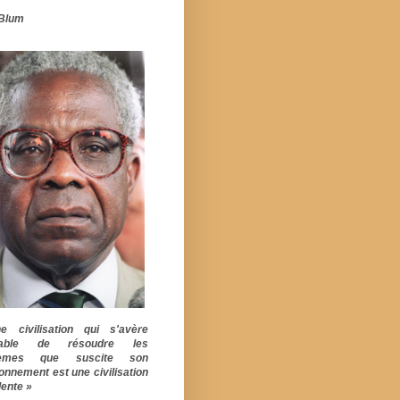
Blum
 civilisation qui s'avère
pable de résoudre les
lèmes que suscite son
ionnement est une civilisation
ente »