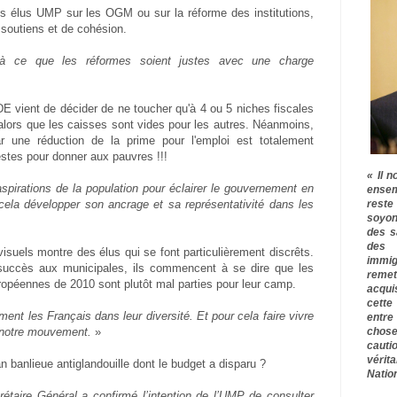
des élus UMP sur les OGM ou sur la réforme des institutions,
 soutiens et de cohésion.
 à ce que les réformes soient justes avec une charge
vient de décider de ne toucher qu'à 4 ou 5 niches fiscales
s alors que les caisses sont vides pour les autres. Néanmoins,
 une réduction de la prime pour l'emploi est totalement
stes pour donner aux pauvres !!!
« Il n
spirations de la population pour éclairer le gouvernement en
ensem
rest
ela développer son ancrage et sa représentativité dans les
soyon
des s
des 
visuels montre des élus qui se font particulièrement discrêts.
immig
e succès aux municipales, ils commencent à se dire que les
remet
ropéennes de 2010 sont plutôt mal parties pour leur camp.
acqui
cette
ent les Français dans leur diversité. Et pour cela faire vivre
entre
chose
 notre mouvement.
»
cauti
vérit
an banlieue antiglandouille dont le budget a disparu ?
Nation
rétaire Général a confirmé l’intention de l’UMP de consulter