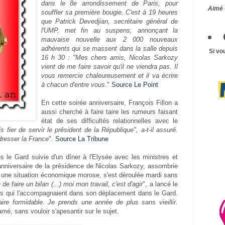
dans le 8e arrondissement de Paris, pour
Aimé 
souffler sa première bougie. C'est à 19 heures
que Patrick Devedjian, secrétaire général de
l'UMP, met fin au suspens, annonçant la
mauvaise nouvelle aux 2 000 nouveaux
adhérents qui se massent dans la salle depuis
Si vo
16 h 30 : "Mes chers amis, Nicolas Sarkozy
vient de me faire savoir qu'il ne viendra pas. Il
vous remercie chaleureusement et il va écrire
à chacun d'entre vous
."
Source Le Point
En cette soirée anniversaire, François Fillon a
aussi cherché à faire taire les rumeurs faisant
état de ses difficultés relationnelles avec le
 fier de servir le président de la République", a-t-il assuré.
edresser la France
".
Source La Tribune
ns le Gard suivie d'un dîner à l'Elysée avec les ministres et
 anniversaire de la présidence de Nicolas Sarkozy, assombrie
une situation économique morose, s'est déroulée mardi sans
de faire un bilan (...) moi mon travail, c'est d'agir
", a lancé le
stes qui l'accompagnaient dans son déplacement dans le Gard.
aire formidable. Je prends une année de plus sans vieillir.
lamé, sans vouloir s'apesantir sur le sujet.