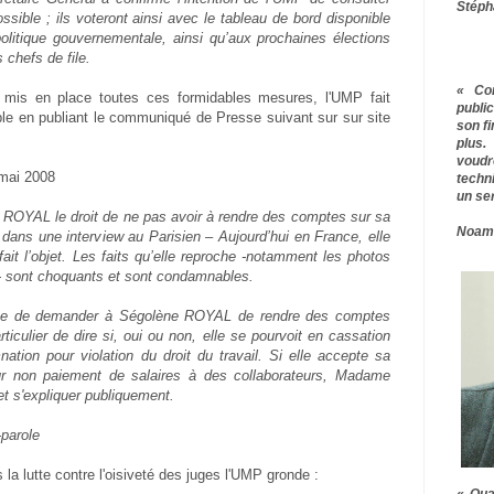
Stéph
sible ; ils voteront ainsi avec le tableau de bord disponible
politique gouvernementale, ainsi qu’aux prochaines élections
 chefs de file.
« Co
r mis en place toutes ces formidables mesures, l'UMP fait
publ
le en publiant le communiqué de Presse suivant sur sur site
son f
plus.
voudr
 mai 2008
techn
un ser
ROYAL le droit de ne pas avoir à rendre des comptes sur sa
Noam
dans une interview au Parisien – Aujourd’hui en France, elle
fait l’objet. Les faits qu’elle reproche -notamment les photos
e- sont choquants et sont condamnables.
nue de demander à Ségolène ROYAL de rendre des comptes
ticulier de dire si, oui ou non, elle se pourvoit en cassation
ation pour violation du droit du travail. Si elle accepte sa
r non paiement de salaires à des collaborateurs, Madame
t s'expliquer publiquement.
parole
la lutte contre l'oisiveté des juges l'UMP gronde :
« Qua