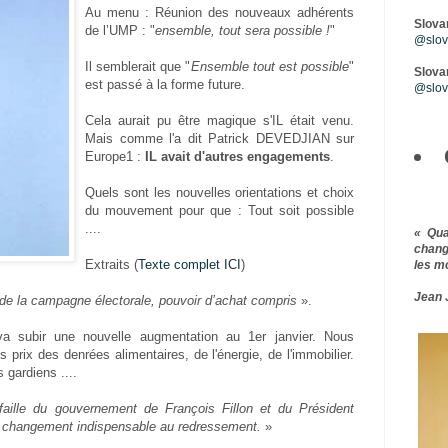
Au menu : Réunion des nouveaux adhérents
Slova
de l’UMP : "
ensemble, tout sera possible !
"
@slova
Il semblerait que "
Ensemble tout est possible
"
Slovar
est passé à la forme future.
@slov
Cela aurait pu être magique s'IL était venu.
Mais comme l'a dit Patrick DEVEDJIAN sur
Europe1 :
IL
avait d'autres engagements
.
Quels sont les nouvelles orientations et choix
du mouvement pour que : Tout soit possible
....
« Qu
chang
Extraits (
Texte complet ICI
)
les m
Jean 
s de la campagne électorale, pouvoir d’achat compris
».
a subir une nouvelle augmentation au 1er janvier. Nous
 prix des denrées alimentaires, de l'énergie, de l'immobilier.
s gardiens ....
faille du gouvernement de François Fillon et du Président
de changement indispensable au redressement.
»