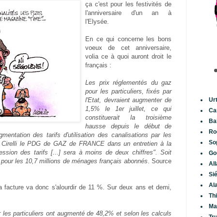
ça c'est pour les festivités de
l'anniversaire d'un an à
l'Elysée.
En ce qui concerne les bons
voeux de cet anniversaire,
volia ce à quoi auront droit le
français :
Les prix réglementés du gaz
pour les particuliers, fixés par
l'Etat, devraient augmenter de
Ur
1,5% le 1er juillet, ce qui
Ca
constituerait la troisième
Ba
hausse depuis le début de
Ro
mentation des tarifs d'utilisation des canalisations par les
So
s Cirelli le PDG de GAZ de FRANCE dans un entretien à la
ession des tarifs [...] sera à moins de deux chiffres". Soit
Go
pour les 10,7 millions de ménages français abonnés
. Source
Al
Si
Al
a facture va donc s'alourdir de 11 %. Sur deux ans et demi,
Th
Ma
r les particuliers ont augmenté de 48,2% et selon les calculs