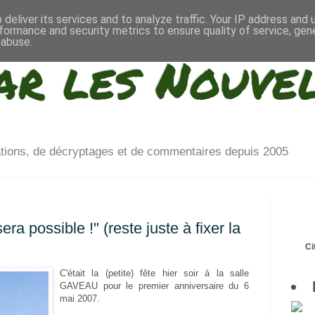
deliver its services and to analyze traffic. Your IP address and
formance and security metrics to ensure quality of service, ge
 abuse.
ar les Nouve
ations, de décryptages et de commentaires depuis 2005
ra possible !" (reste juste à fixer la
Ci
C'était la (petite) fête hier soir à la salle
GAVEAU pour le premier anniversaire du 6
mai 2007.