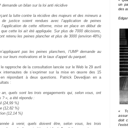
un pa
 demande un bilan sur la loi anti récidive
des a
rçant la lutte contre la récidive des majeurs et des mineurs a
Edgar
de justice soient rendues avec l’application de peines
 l’application de cette réforme, mise en place en début de
e que cette loi ait été appliquée. Sur plus de 7000 décisions,
ont retenu les peines plancher et plus de 3000 (environ 48%)
n’appliquant pas les peines planchers, l’UMP demande au
sur leurs motivations et le taux d’appel du parquet.
n le rapproche de la consultation lancée sur le Web le 29 avril
aux internautes de s’exprimer sur la mise en œuvre des 15
 en répondant à deux questions. Patrick Devedjian en a
ultats :
 an, quels sont les trois engagements qui, selon vous, ont
s ? », a été répondu :
ail (24,99 %)
ge (12,82 %)
« To
ation (12,14 %)
assur
doit 
année à venir, quels doivent être, selon vous, les trois
l'exi