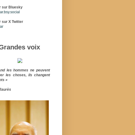
r sur Bluesky
r.bsy.social
 sur X Twitter
ar
Grandes voix
and les hommes ne peuvent
er les choses, ils changent
ots »
Jaurès