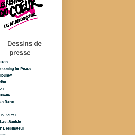
Dessins de
presse
tikan
rtooning for Peace
llouhey
dho
ph
ubelle
lan Barte
é
ain Goutal
ibaut Soulcié
n Dessinateur