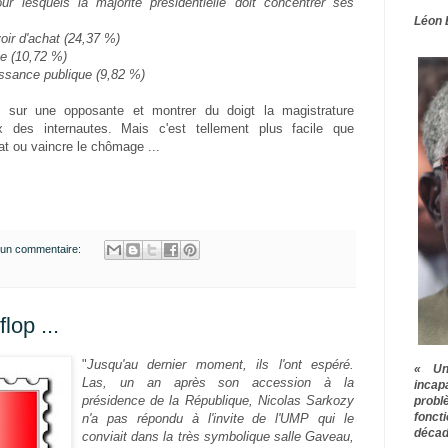
ur lesquels la majorité présidentielle doit concentrer ses
Léon 
oir d'achat (24,37 %)
ge (10,72 %)
uissance publique (9,82 %)
ue sur une opposante et montrer du doigt la magistrature
 des internautes. Mais c'est tellement plus facile que
at ou vaincre le chômage ...
un commentaire:
flop ...
"
Jusqu'au dernier moment, ils l'ont espéré.
« Une
Las, un an après son accession à la
inca
présidence de la République, Nicolas Sarkozy
prob
fonct
n'a pas répondu à l'invite de l'UMP qui le
décad
conviait dans la très symbolique salle Gaveau,