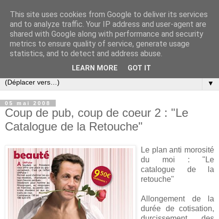
This site uses cookies from Google to deliver its services
Slovar les Nouvelles
and to analyze traffic. Your IP address and user-agent are
shared with Google along with performance and security
metrics to ensure quality of service, generate usage
Blog citoyen d'informations, de décryptages et de
statistics, and to detect and address abuse.
commentaires depuis 2005
LEARN MORE
GOT IT
▼
05 mai 2008
Coup de pub, coup de coeur 2 : "Le
Catalogue de la Retouche"
Le plan anti morosité
du moi : "Le
catalogue de la
retouche"
Allongement de la
durée de cotisation,
durcissement des