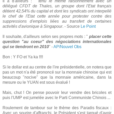
Il a d'ailleurs : "
tenu le même raisonnement avec un
délégué CFDT de Thales, un groupe dont l'Etat français
détient 42,54% du capital et dont les syndicats ont interpellé
le chef de l'Etat cette année pour protester contre des
suppressions d'emplois liées au transfert de certaines
activités d'avionique à Singapour
. - Source
Le Point
Il souhaite, d'ailleurs selon ses propres mots : "
placer cette
question "au coeur" des négociations internationales
qui se tiendront en 2010
" -
AP/Nouvel Obs
Bon : Y FO et Ya ka !!!!
Si le dollar est au centre de l'ire présidentielle, on notera que
pas un mot n'a été prononcé sur la monnaie chinoise qui est
beaucoup "nocive" que la monnaie américaine, dans la
mesure ou le YUAN est sous évalué !
Mais, chut ! On pense pouvoir leur vendre des bricoles et
puis l'UMP est jumelée avec le Parti Communiste Chinois ...
Roulement de tambour sur le thème des Paradis fiscaux :
Avec un sourire d'affranchi, le Président s'est targué d'avoir