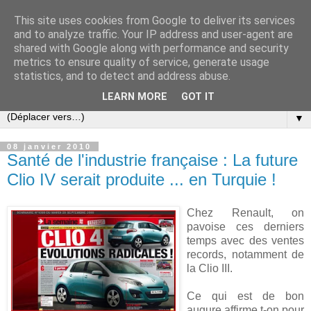
This site uses cookies from Google to deliver its services
Slovar les Nouvelles
and to analyze traffic. Your IP address and user-agent are
shared with Google along with performance and security
metrics to ensure quality of service, generate usage
Blog citoyen d'informations, de décryptages et de
statistics, and to detect and address abuse.
commentaires depuis 2005
LEARN MORE
GOT IT
▼
08 janvier 2010
Santé de l'industrie française : La future
Clio IV serait produite ... en Turquie !
Chez Renault, on
pavoise ces derniers
temps avec des ventes
records, notamment de
la Clio III.
Ce qui est de bon
augure affirme t-on pour