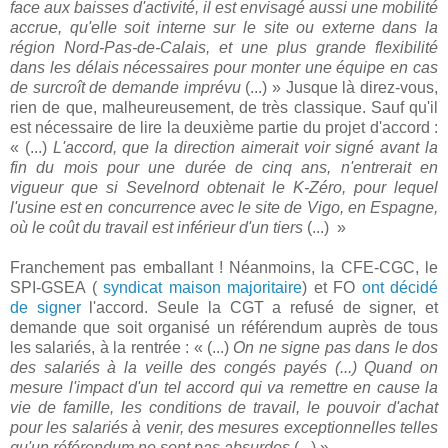
face aux baisses d'activité, il est envisagé aussi une mobilité
accrue, qu'elle soit interne sur le site ou externe dans la
région Nord-Pas-de-Calais, et une plus grande flexibilité
dans les délais nécessaires pour monter une équipe en cas
de surcroît de demande imprévu
(...) » Jusque là direz-vous,
rien de que, malheureusement, de très classique. Sauf qu'il
est nécessaire de lire la deuxième partie du projet d'accord :
« (...)
L'accord, que la direction aimerait voir signé avant la
fin du mois pour une durée de cinq ans, n'entrerait en
vigueur que si Sevelnord obtenait le K-Zéro, pour lequel
l'usine est en concurrence avec le site de Vigo, en Espagne,
où le coût du travail est inférieur d'un tiers
(...) »
Franchement pas emballant ! Néanmoins, la CFE-CGC, le
SPI-GSEA (
syndicat maison majoritaire
) et FO
ont décidé
de signer
l'accord. Seule la CGT a refusé de signer, et
demande que soit organisé un référendum auprès de tous
les salariés, à la rentrée : « (...)
On ne signe pas dans le dos
des salariés à la veille des congés payés (...) Quand on
mesure l'impact d'un tel accord qui va remettre en cause la
vie de famille, les conditions de travail, le pouvoir d'achat
pour les salariés à venir, des mesures exceptionnelles telles
qu'un référendum ne sont pas absurdes
(...) »