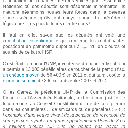
l'annulation de certaines mesures votées par l'Assemblée
Nationale où ses députés sont désormais minoritaires. Ils
mettront néanmoins, toutes leurs forces dans la défense
d'une catégorie qu'ils ont choyé durant la précédente
législature : Les plus fortunés d'entre nous !
Il faut en effet savoir que les députés ont voté une
contribution exceptionnelle
qui concerne les contribuables
possédant un patrimoine supérieur à 1,3 million d'euros et
soumis de ce fait à l' ISF.
C'est était trop pour l'UMP, inventeuse du bouclier fiscal, qui
a permis à 13 000 bénéficiaires de toucher de la part du fisc,
un chèque moyen
de 56 400 € en 2011 et qui aurait coûté la
modique somme
de 3,6 milliards entre 2007 et 2012.
Gilles Carrez, le président UMP de la Commission des
Finances à l'Assemblée Nationale, a choisi pour justifier le
futur recours au Conseil Constitutionnel, de de faire pleurer
dans les chaumières ... de smicards ou de précaires : « (...)
l’exemple d’une veuve vivant de la pension de reversion de
son époux et ayant « un grand appartement à Paris de 3 ou
4 millions d’euros (...) Elle ne pourra pas payer la