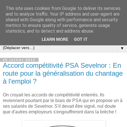
This site uses cookies from Google to deliver its services
Slovar les Nouvelles
and to analyze traffic. Your IP address and user-agent are
shared with Google along with performance and security
metrics to ensure quality of service, generate usage
Blog citoyen d'informations, de décryptages et de
statistics, and to detect and address abuse.
commentaires depuis 2005
LEARN MORE
GOT IT
▼
26 juillet 2012
Accord compétitivité PSA Sevelnor : En
route pour la généralisation du chantage
à l'emploi ?
On croyait les accords de compétitivité enterrés. Ils
reviennent pourtant par le biais de PSA qui en propose un à
ses salariés de Sevelnor. S'il devait être signé, nul doute
que d'autres employeurs s'engouffreront dans la brèche !