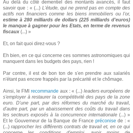
Au delà du côté dementiel des montants avancés, il faut
savoir que : « (...)
L'étude, qui ne prend pas en compte des
actifs non financiers comme les biens immobiliers ou l'or,
estime à 280 milliards de dollars (225 milliards d'euros)
le manque à gagner pour les Etats, en terme de revenus
fiscaux
(...) »
Et, on fait quoi direz-vous ?
Eh bien, en ce qui concerne ces sommes astronomiques qui
manquent dans les budgets des pays, rien !
Par contre, il est de bon ton de s'en prendre aux salariés
n'étant pas encore frappés par la précarité et le chômage.
Ainsi, le FMI
recommande
aux : « (...)
leaders européens de
s'employer à restaurer la compétitivité des pays de la zone
euro. D'une part, par des réformes du marché du travail,
d'autre part, par un abaissement des coûts du travail dans
les secteurs exposés à la concurrence internationale
(...) »
Et le Gouverneur de la Banque de France
préconise
de : «
(...)
rapprocher les différents contrats de travail et, en ce qui
concerne les conditions d'emploi, avoir moins de