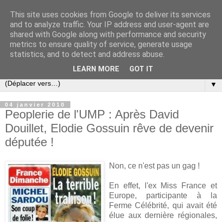
This site uses cookies from Google to deliver its services
Slovar les Nouvelles
and to analyze traffic. Your IP address and user-agent are
shared with Google along with performance and security
metrics to ensure quality of service, generate usage
Blog citoyen d'informations, de décryptages et de
statistics, and to detect and address abuse.
commentaires depuis 2005
LEARN MORE
GOT IT
▼
04 janvier 2010
Peoplerie de l'UMP : Après David
Douillet, Elodie Gossuin rêve de devenir
députée !
Non, ce n'est pas un gag !
En effet, l'ex Miss France et
Europe, participante à la
Ferme Célébrité, qui avait été
élue aux dernière régionales,