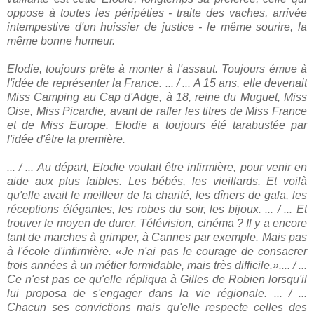
oppose à toutes les péripéties - traite des vaches, arrivée
intempestive d'un huissier de justice - le même sourire, la
même bonne humeur.
Elodie, toujours prête à monter à l'assaut. Toujours émue à
l'idée de représenter la France. ... / ... A 15 ans, elle devenait
Miss Camping au Cap d'Adge, à 18, reine du Muguet, Miss
Oise, Miss Picardie, avant de rafler les titres de Miss France
et de Miss Europe. Elodie a toujours été tarabustée par
l'idée d'être la première.
... / ... Au départ, Elodie voulait être infirmière, pour venir en
aide aux plus faibles. Les bébés, les vieillards. Et voilà
qu'elle avait le meilleur de la charité, les dîners de gala, les
réceptions élégantes, les robes du soir, les bijoux. ... / ... Et
trouver le moyen de durer. Télévision, cinéma ? Il y a encore
tant de marches à grimper, à Cannes par exemple. Mais pas
à l'école d'infirmière. «Je n'ai pas le courage de consacrer
trois années à un métier formidable, mais très difficile.».... / ...
Ce n'est pas ce qu'elle répliqua à Gilles de Robien lorsqu'il
lui proposa de s'engager dans la vie régionale. ... / ...
Chacun ses convictions mais qu'elle respecte celles des