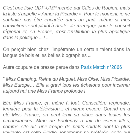
C'est une liste UDF-UMP menée par Gilles de Robien, mais
la liste s'appelle « Aimer la Picardie ». Pour le moment, je ne
souhaite pas être encartée dans un parti, même si mes
convictions sont plutôt à droite. Je m'engage pour le conseil
régional et, en France, c'est l'institution la plus apolitique
dans la politique
... / ... "
On perçoit bien chez l'impétrante un certain talent dans la
langue de bois et les belles biographies ...
Autre coupure de presse parue dans
Paris Match n°2866
"
Miss Camping, Reine du Muguet, Miss Oise, Miss Picardie,
Miss Europe… Elle a gravi tous les échelons pour incarner
aujourd’hui une Miss France profonde !
Etre Miss France, ça mène à tout. Conseillère régionale,
fermière pour la télévision... et mieux encore. Quand on a
été Miss France, on peut tenir sa place dans toutes les
circonstances. Mme de Fontenay a fait de «ses» filles,
comme elle dit, une troupe de petits soldats dont la plus
vaillante est cette Elodie, longtemps sa préférée, celle qui