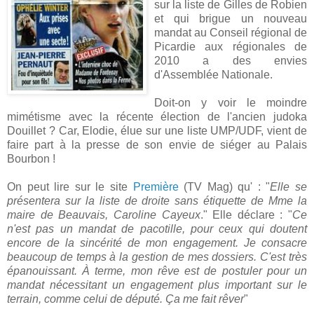
sur la liste de Gilles de Robien
et qui brigue un nouveau
mandat au Conseil régional de
Picardie aux régionales de
2010 a des envies
d'Assemblée Nationale.
Doit-on y voir le moindre
mimétisme avec la récente élection de l'ancien judoka
Douillet ? Car, Elodie, élue sur une liste UMP/UDF, vient de
faire part à la presse de son envie de siéger au Palais
Bourbon !
On peut lire sur le site
Première
(TV Mag) qu' : "
Elle se
présentera sur la liste de droite sans étiquette de Mme la
maire de Beauvais, Caroline Cayeux
." Elle déclare : "
Ce
n'est pas un mandat de pacotille, pour ceux qui doutent
encore de la sincérité de mon engagement. Je consacre
beaucoup de temps à la gestion de mes dossiers. C'est très
épanouissant. À terme, mon rêve est de postuler pour un
mandat nécessitant un engagement plus important sur le
terrain, comme celui de député. Ça me fait rêver
"