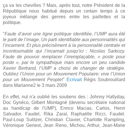
ça va les chevilles ? Mais, après tout, notre Président de la
République nous habitué depuis un certain temps à ce
joyeux mélange des genres entre les paillettes et la
politique.
"
Faute d’avoir une ligne politique identifiée, l’UMP aura été
le parti de l’image. Un parti identifiable aux personnalités qui
l’incarnent. Et plus précisément à la personnalité centrale et
incontournable qui l’incarnait jusqu’ici : Nicolas Sarkozy.
Faute de pouvoir remplacer l’irremplaçable, « poste pour
poste », par le sympathique mais encore un peu candide
Xavier Bertrand, l’UMP a choisi de changer de stratégie.
Oubliez l’Union pour un Mouvement Populaire: vive l’Union
pour un Mouvement People!
"
Ecrivait
Régis Soubrouillard
dans Marianne2 le 3 mars 2009
En effet, nul n'a oublié les soutiens des : Johnny Hallyday,
Doc Gynéco, Gilbert Montagné (devenu secrétaire national
au handicap de l'UMP), Enrico Macias, Carlos, Henri
Salvador, Faudel, Rika Zaraï, Raphaëlle Ricci, Faudel.
Paul-Loup Sulitzer, Christian Clavier, Charlotte Rampling,
Véronique Genest, Jean Reno, Michou, Arthur, Jean-Marie