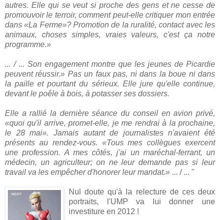
autres. Elle qui se veut si proche des gens et ne cesse de
promouvoir le terroir, comment peut-elle critiquer mon entrée
dans «La Ferme»? Promotion de la ruralité, contact avec les
animaux, choses simples, vraies valeurs, c'est ça notre
programme.»
... / ...
Son engagement montre que les jeunes de Picardie
peuvent réussir.» Pas un faux pas, ni dans la boue ni dans
la paille et pourtant du sérieux. Elle jure qu'elle continue,
devant le poêle à bois, à potasser ses dossiers.
Elle a rallié la dernière séance du conseil en avion privé,
«quoi qu'il arrive, promet-elle, je me rendrai à la prochaine,
le 28 mai». Jamais autant de journalistes n'avaient été
présents au rendez-vous. «Tous mes collègues exercent
une profession. A mes côtés, j'ai un maréchal-ferrant, un
médecin, un agriculteur; on ne leur demande pas si leur
travail va les empêcher d'honorer leur mandat.»
... / ... "
Nul doute qu'à la relecture de ces deux
portraits, l'UMP va lui donner une
investiture en 2012 !