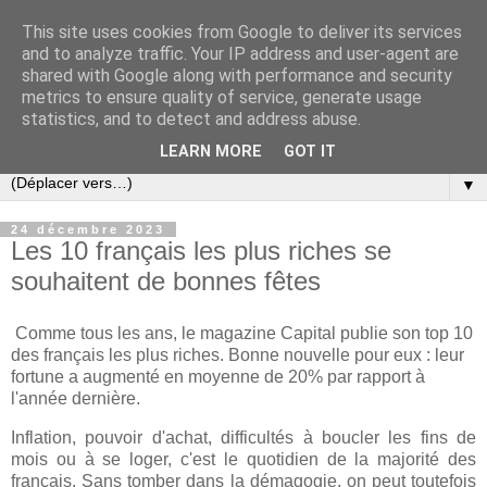
This site uses cookies from Google to deliver its services
Slovar les Nouvelles
and to analyze traffic. Your IP address and user-agent are
shared with Google along with performance and security
metrics to ensure quality of service, generate usage
Blog citoyen d'informations, de décryptages et de
statistics, and to detect and address abuse.
commentaires depuis 2005
LEARN MORE
GOT IT
▼
24 décembre 2023
Les 10 français les plus riches se
souhaitent de bonnes fêtes
Comme tous les ans, le magazine Capital publie son top 10
des français les plus riches. Bonne nouvelle pour eux : leur
fortune a augmenté en moyenne de 20% par rapport à
l'année dernière.
Inflation, pouvoir d'achat, difficultés à boucler les fins de
mois ou à se loger, c'est le quotidien de la majorité des
français. Sans tomber dans la démagogie, on peut toutefois