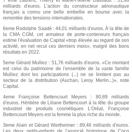
7 eme Laurent, Thierry et Marie-Hélène Dassault : 31,98
milliards d'euros. L'action du constructeur aéronautique
français a connu une belle embellie en bourse avec la
remontée des tensions internationales.
6eme Rodolphe Saadé : 44,01 milliards d'euros. À la tête de
la CMA CGM, cet armateur de porte-conteneurs français
estime l'évaluation de Capital «trop élevée au regard de son
activité, en net recul ces derniers mois», malgré des bons
résultats en 2022.
5eme Gérard Mulliez : 51,76 milliards d'euros. «Ce montant
est celui du patrimoine de l'ensemble de la vaste famille
Mulliez dont les participations (...) ne se limitent pas au
secteur de la distribution (Auchan, Leroy Merlin...)», note
Capital.
4eme Françoise Bettencourt Meyers : 80,89 milliards
d'euros. Héritière de Liliane Bettencourt à la tête du groupe
industriel de produits cosmétiques L'Oréal, Françoise
Bettencourt Meyers est la femme la plus riche du monde.
3eme Alain et Gérard Wertheimer : 89,46 milliards d'euros.
Les deux petits-enfants de l'associé historique de Coco