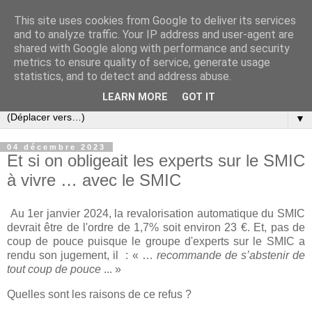
This site uses cookies from Google to deliver its services
Slovar les Nouvelles
and to analyze traffic. Your IP address and user-agent are
shared with Google along with performance and security
metrics to ensure quality of service, generate usage
Blog citoyen d'informations, de décryptages et de
statistics, and to detect and address abuse.
commentaires depuis 2005
LEARN MORE
GOT IT
▼
04 décembre 2023
Et si on obligeait les experts sur le SMIC
à vivre … avec le SMIC
Au 1er janvier 2024, la revalorisation automatique du SMIC
devrait être de l'ordre de 1,7%
soit environ 23 €. Et, pas de
coup de pouce puisque le groupe d'experts sur le SMIC a
rendu son jugement, il : « …
recommande de s’abstenir de
tout coup de pouce
... »
Quelles sont les raisons de ce refus ?