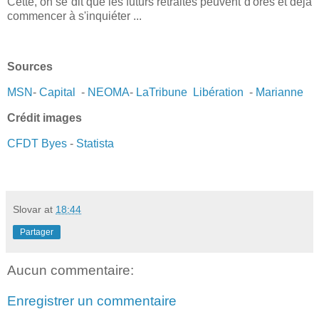
Cette, on se dit que les futurs retraités peuvent d'ores et déjà
commencer à s'inquiéter ...
Sources
MSN
-
Capital
-
NEOMA
-
LaTribune
Libération
-
Marianne
Crédit images
CFDT Byes
-
Statista
Slovar
at
18:44
Partager
Aucun commentaire:
Enregistrer un commentaire