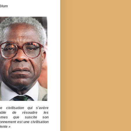
Blum
 civilisation qui s'avère
pable de résoudre les
lèmes que suscite son
ionnement est une civilisation
ente »