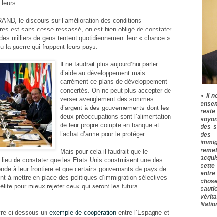
 leurs.
ND, le discours sur l’amélioration des conditions
s est sans cesse ressassé, on est bien obligé de constater
des milliers de gens tentent quotidiennement leur « chance »
u la guerre qui frappent leurs pays.
Il ne faudrait plus aujourd’hui parler
d’aide au développement mais
carrément de plans de développement
concertés. On ne peut plus accepter de
« Il n
verser aveuglement des sommes
ensem
d’argent à des gouvernements dont les
rest
deux préoccupations sont l’alimentation
soyon
de leur propre compte en banque et
des s
l’achat d’arme pour le protéger.
des 
immig
remet
Mais pour cela il faudrait que le
acqui
 lieu de constater que les Etats Unis construisent une des
cette
nde à leur frontière et que certains gouvernants de pays de
entre
nt à mettre en place des politiques d’immigration sélectives
chose
’élite pour mieux rejeter ceux qui seront les futurs
cauti
vérit
Nation
ivre ci-dessous un
exemple de coopération
entre l’Espagne et