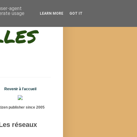
 user-agent
nerate usage
LEARN MORE
GOT IT
lles
Revenir à l'accueil
tizen publisher since 2005
Les réseaux