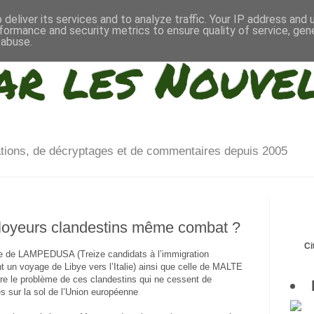
deliver its services and to analyze traffic. Your IP address and
formance and security metrics to ensure quality of service, ge
 abuse.
ar les Nouve
ations, de décryptages et de commentaires depuis 2005
loyeurs clandestins même combat ?
Ci
’île de LAMPEDUSA (Treize candidats à l’immigration
t un voyage de Libye vers l’Italie) ainsi que celle de MALTE
ure le problème de ces clandestins qui ne cessent de
s sur la sol de l’Union européenne