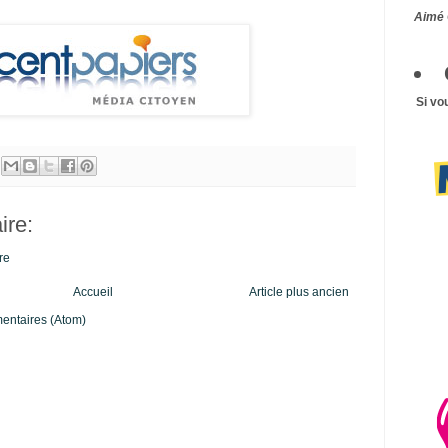
Aimé 
Si vo
re:
re
Accueil
Article plus ancien
mentaires (Atom)