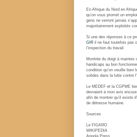
En Afrique du Nord en Afriqu
qu’on vous promet un emploi s
gens ne verront jamais s’appli
majoritairement exploités 
Si une des réponses à ce p
GIR
il ne faut toutefois pas 
l’inspection du travail.
Montrée du doigt à maintes 
handicaps au bon fonctionnem
condition qu’on veuille bien
solides dans la lutte contre 
Le MEDEF et la CGPME bien s
devraient à mon avis encoura
afin de montrer qu’il existe 
de détresse humaine.
Sources
Le FIGARO
WIKIPEDIA
Angola Press