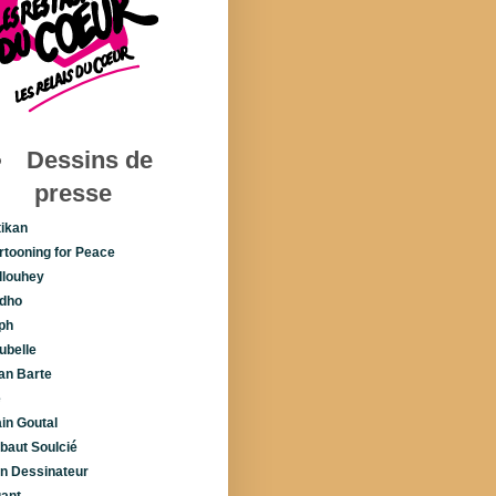
Dessins de
presse
tikan
rtooning for Peace
llouhey
dho
ph
ubelle
lan Barte
é
ain Goutal
ibaut Soulcié
n Dessinateur