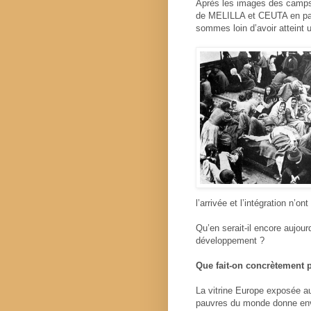
Après les images des camps
de MELILLA et CEUTA en pas
sommes loin d’avoir atteint un
l’arrivée et l’intégration n’o
Qu’en serait-il encore aujour
développement ?
Que fait-on concrètement p
La vitrine Europe exposée au
pauvres du monde donne envi