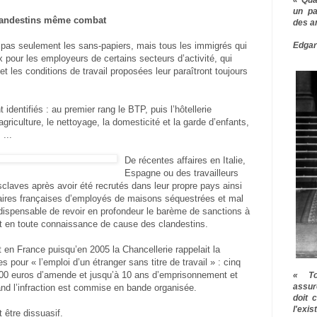
un pa
landestins même combat
des a
Edgar
 pas seulement les sans-papiers, mais tous les immigrés qui
x pour les employeurs de certains secteurs d’activité, qui
et les conditions de travail proposées leur paraîtront toujours
identifiés : au premier rang le BTP, puis l’hôtellerie
’agriculture, le nettoyage, la domesticité et la garde d’enfants,
 ...
De récentes affaires en Italie,
Espagne ou des travailleurs
claves après avoir été recrutés dans leur propre pays ainsi
aires françaises d’employés de maisons séquestrées et mal
indispensable de revoir en profondeur le barème de sanctions à
nt en toute connaissance de cause des clandestins.
t en France puisqu’en 2005 la Chancellerie rappelait la
 pour « l’emploi d’un étranger sans titre de travail » : cinq
00 euros d’amende et jusqu’à 10 ans d’emprisonnement et
« To
assur
d l’infraction est commise en bande organisée.
doit 
l'exi
 être dissuasif.