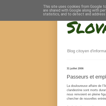
This site uses cookies from Google to 
are shared with Google along with per
statistics, and to detect and address
Slov
Blog citoyen d'inform
31 juillet 2006
Passeurs et emp
La douloureuse affaire de l
clandestine sont morts duran
nous renvoient en pleine fig
chercher de nouvelles entrée