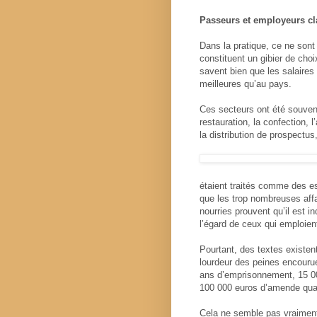
Passeurs et employeurs c
Dans la pratique, ce ne sont
constituent un gibier de choi
savent bien que les salaires 
meilleures qu’au pays.
Ces secteurs ont été souvent 
restauration, la confection, l
la distribution de prospectus,
étaient traités comme des es
que les trop nombreuses aff
nourries prouvent qu’il est 
l’égard de ceux qui emploie
Pourtant, des textes existen
lourdeur des peines encourues
ans d’emprisonnement, 15 0
100 000 euros d’amende quan
Cela ne semble pas vraiment