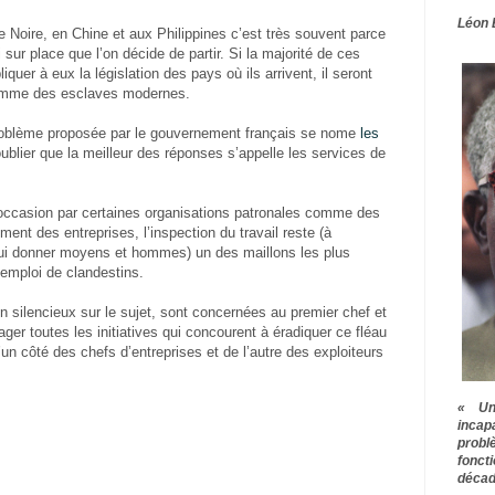
Léon 
e Noire, en Chine et aux Philippines c’est très souvent parce
ur place que l’on décide de partir. Si la majorité de ces
quer à eux la législation des pays où ils arrivent, il seront
comme des esclaves modernes.
roblème proposée par le gouvernement français se nome
les
oublier que la meilleur des réponses s’appelle les services de
occasion par certaines organisations patronales comme des
ent des entreprises, l’inspection du travail reste (à
 lui donner moyens et hommes) un des maillons les plus
l’emploi de clandestins.
ilencieux sur le sujet, sont concernées au premier chef et
ger toutes les initiatives qui concourent à éradiquer ce fléau
d’un côté des chefs d’entreprises et de l’autre des exploiteurs
« Une
inca
prob
fonct
décad