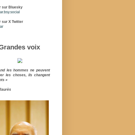
r sur Bluesky
r.bsy.social
 sur X Twitter
ar
Grandes voix
and les hommes ne peuvent
er les choses, ils changent
ots »
Jaurès