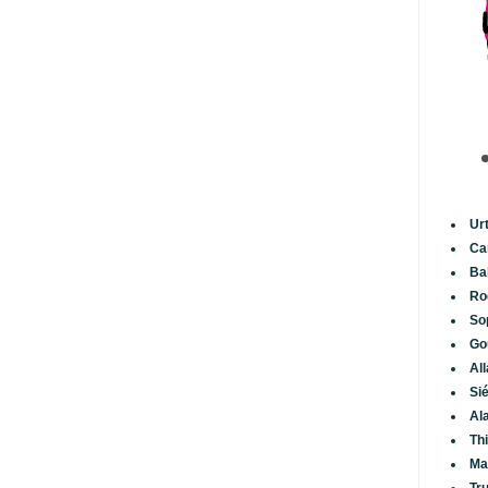
Ur
Ca
Ba
Ro
So
Go
Al
Si
Al
Th
Ma