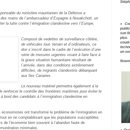
Stéph
sponsable du ministère mauritanien de la Défense a
r des mains de l`ambassadeur d`Espagne à Nouakchott, un
ter la lutte contre l`émigration clandestine vers l`Europe,
« Co
publ
son f
plus.
Composé de vedettes de surveillance côtière,
voudr
de véhicules tout- terrain et d`ordinateurs, ce
techn
don s`inscrit dans le cadre de l`exécution d`une
un ser
série de mesures urgentes visant à faire face à
la grave situation humanitaire résultant de
Noam
l`arrivée, dans des conditions extrêmement
difficiles, de migrants clandestins débarquant
aux îles Canaries.
Le nouveau matériel permettra également à la
 renforcer le contrôle des frontières maritimes pour éviter le
à bord des candidats à l`immigration clandestine en
 économistes ont transformé le problème de l’immigration en
 tout en ne comptabilisant que les populations susceptibles
rs de l’économie bien souvent à l’abandon faute de
rémunération minimales.
« Qua