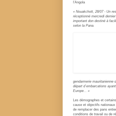
l’Angola
« Nouakchott, 28/07 - Un re
réceptionné mercredi dernie
important don destiné à facili
selon la Pana.
gendarmerie mauritanienne de
départ d`embarcations ayant 
Europe... »
Les démographes et certains
cause et objectifs nationaux
de remplacer des pans entie
conditions de travail ou de 