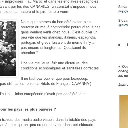
 « improvisés » au Maroc et dans les enclaves espagnoles
sant par les îles CANARIES, un constat s’impose : nous
Slova
 pic en la matière et le pire reste à venir.
@slova
Slovar
Nous qui sommes du bon côté avons bien
@slov
souvent du mal à comprendre pourquoi tous ces
gens veulent venir chez nous. C’est oublier un
peu vite que les irlandais, italiens, espagnols,
portugais et grecs faisaient de même il n’y a
pas encore si longtemps. Qu’allaient-ils
chercher ?
Une vie meilleure, fuir une dictature, des
« Qu
conditions économiques et sanitaires correctes
chang
les m
Il ne faut pas oublier que pour beaucoup,
nt pas été faciles relire les Ritals de François CAVANNA )
Jean 
d’hui si l’Union européenne n’avait pas accéléré leur
our les pays les plus pauvres ?
 travers des media audio visuels dans la totalité des pays
e à ceux qui ont peu ou rien de venir dans cet eldorado