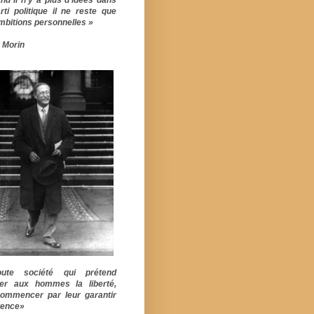
rti politique il ne reste que
mbitions personnelles »
 Morin
ute société qui prétend
er aux hommes la liberté,
commencer par leur garantir
stence»