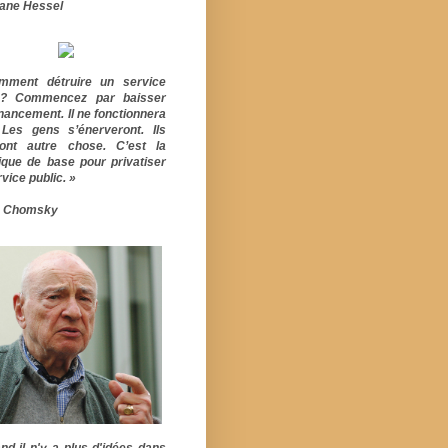
ane Hessel
mment détruire un service
ic? Commencez par baisser
inancement. Il ne fonctionnera
 Les gens s’énerveront. Ils
ont autre chose. C’est la
ique de base pour privatiser
vice public. »
 Chomsky
nd il n'y a plus d'idées dans