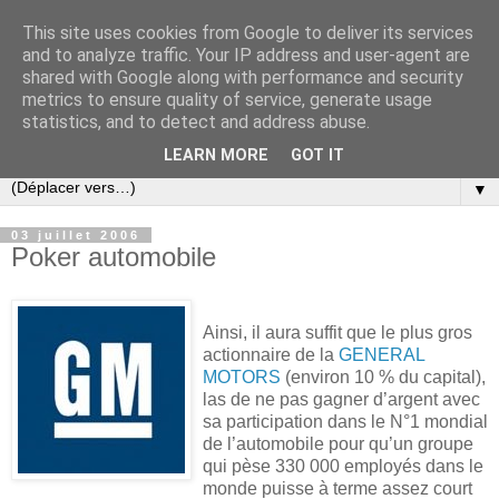
This site uses cookies from Google to deliver its services
Slovar les Nouvelles
and to analyze traffic. Your IP address and user-agent are
shared with Google along with performance and security
metrics to ensure quality of service, generate usage
Blog citoyen d'informations, de décryptages et de
statistics, and to detect and address abuse.
commentaires depuis 2005
LEARN MORE
GOT IT
▼
03 juillet 2006
Poker automobile
Ainsi, il aura suffit que le plus gros
actionnaire de la
GENERAL
MOTORS
(environ 10 % du capital),
las de ne pas gagner d’argent avec
sa participation dans le N°1 mondial
de l’automobile pour qu’un groupe
qui pèse 330 000 employés dans le
monde puisse à terme assez court