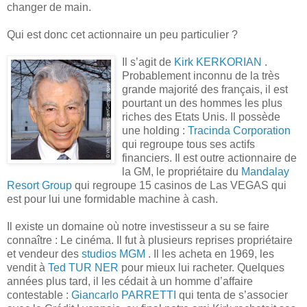
changer de main.
Qui est donc cet actionnaire un peu particulier ?
Il s’agit de
Kirk KERKORIAN
.
Probablement inconnu de la très
grande majorité des français, il est
pourtant un des hommes les plus
riches des Etats Unis. Il possède
une holding :
Tracinda Corporation
qui regroupe tous ses actifs
financiers. Il est outre actionnaire de
la GM, le propriétaire du
Mandalay
Resort Group
qui regroupe 15 casinos de Las VEGAS qui
est pour lui une formidable machine à cash.
Il existe un domaine où notre investisseur a su se faire
connaître : Le cinéma. Il fut à plusieurs reprises propriétaire
et vendeur des
studios MGM
. Il les acheta en 1969, les
vendit à
Ted TUR NER
pour mieux lui racheter. Quelques
années plus tard, il les cédait à un homme d’affaire
contestable :
Giancarlo PARRETTI
qui tenta de s’associer