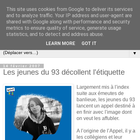
This site uses cookies from Google to deliver its services
Slovar les Nouvelles
and to analyze traffic. Your IP address and user-agent are
shared with Google along with performance and security
metrics to ensure quality of service, generate usage
Blog citoyen d'informations, de décryptages et de
statistics, and to detect and address abuse.
commentaires depuis 2005
LEARN MORE
GOT IT
▼
14 février 2007
Les jeunes du 93 décollent l'étiquette
Largement mis à l'index
suite aux émeutes de
banlieue, les jeunes du 93
lancent un appel destiné à
en finir avec l'image dont
on veut les affubler.
A l’origine de l’Appel, il y a
les collègiens et leur