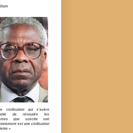
Blum
 civilisation qui s'avère
pable de résoudre les
lèmes que suscite son
ionnement est une civilisation
ente »