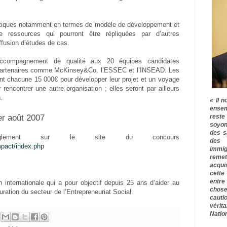
atiques notamment en termes de modèle de développement et
e ressources qui pourront être répliquées par d’autres
iffusion d’études de cas.
accompagnement de qualité aux 20 équipes candidates
 partenaires comme McKinsey&Co, l’ESSEC et l’INSEAD. Les
nt chacune 15 000€ pour développer leur projet et un voyage
rencontrer une autre organisation ; elles seront par ailleurs
.
« Il n
ensem
 er août 2007
rest
soyon
des s
règlement sur le site du concours
des 
mpact/index.php
immig
remet
acqui
cette
entre
 internationale qui a pour objectif depuis 25 ans d’aider au
chose
ration du secteur de l’Entrepreneuriat Social.
cauti
vérit
Nation