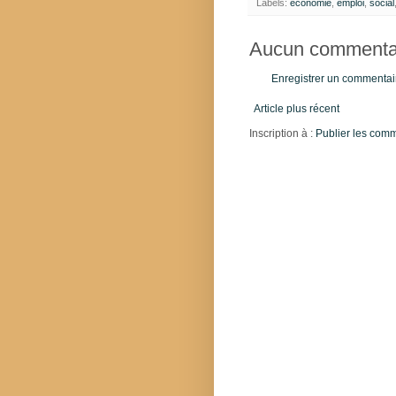
Labels:
economie
,
emploi
,
social
Aucun commentai
Enregistrer un commentai
Article plus récent
Inscription à :
Publier les com