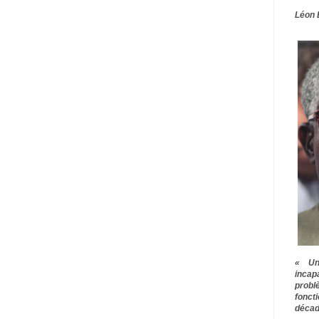
Léon 
« Une
inca
prob
fonct
décad