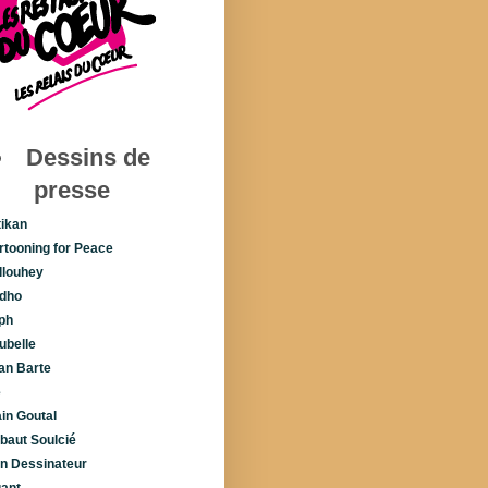
Dessins de
presse
tikan
rtooning for Peace
llouhey
dho
ph
ubelle
lan Barte
é
ain Goutal
ibaut Soulcié
n Dessinateur