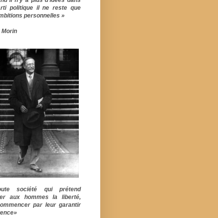
rti politique il ne reste que
mbitions personnelles »
 Morin
ute société qui prétend
er aux hommes la liberté,
commencer par leur garantir
stence»