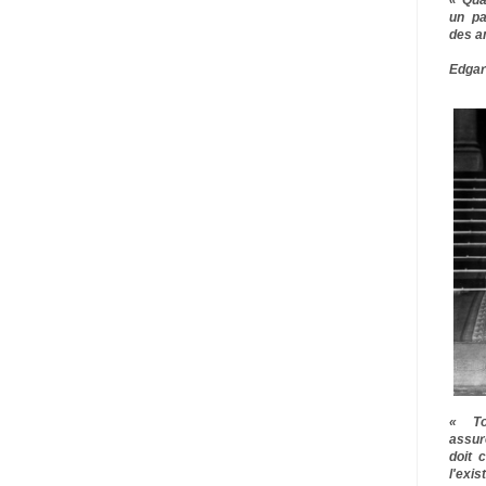
un pa
des a
Edgar
« To
assur
doit 
l'exi