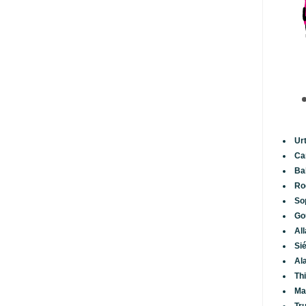
Ur
Ca
Ba
Ro
So
Go
Al
Si
Al
Th
Ma