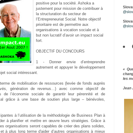
positive pour la société. Ashoka a
Slova
justement pour mission de contribuer à
@slova
la structuration du secteur de
l’Entrepreneuriat Social. Notre objectif
Slovar
prioritaire est de permettre aux
@slov
organisations à vocation sociale et à
but non lucratif d’avoir un impact social
fort.
OBJECTIF DU CONCOURS
1 - Donner envie d’entreprendre
autrement et appuyer le développement
« Qu
ojet social intéressant.
chang
les m
n terme de mobilisation de ressources (levée de fonds auprès
Jean 
privés, génération de revenus…) avec comme objectif de
s de l’économie sociale de garantir leur pérennité et de
ial grâce à une base de soutien plus large – bénévoles,
cipantes à l’utilisation de la méthodologie de Business Plan à
der à planifier et mettre en œuvre leurs stratégies. Grâce à
es organisations seront capables de créer des plans solides,
 et à plus long terme d'aider d’autres organisations à mieux