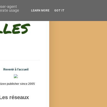
 user-agent
nerate usage
LEARN MORE
GOT IT
lles
Revenir à l'accueil
tizen publisher since 2005
Les réseaux