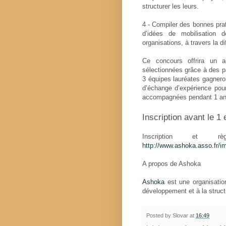
structurer les leurs.
4 - Compiler des bonnes pr
d’idées de mobilisation d
organisations, à travers la d
Ce concours offrira un 
sélectionnées grâce à des
3 équipes lauréates gagnero
d’échange d’expérience pour 
accompagnées pendant 1 an
Inscription avant le 1
Inscription et 
http://www.ashoka.asso.fr/i
A propos de Ashoka
Ashoka
est une organisation
développement et à la structu
Posted by
Slovar
at
16:49