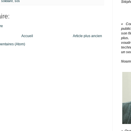
,
solidaire
,
sos
Stéph
re:
« Co
re
publ
son f
Accueil
Article plus ancien
plus.
voudr
mentaires (Atom)
techn
un ser
Noam
« Qua