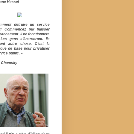
ane Hessel
mment détruire un service
ic? Commencez par baisser
inancement. Il ne fonctionnera
 Les gens s’énerveront. Ils
ont autre chose. C’est la
ique de base pour privatiser
vice public. »
 Chomsky
nd il n'y a plus d'idées dans