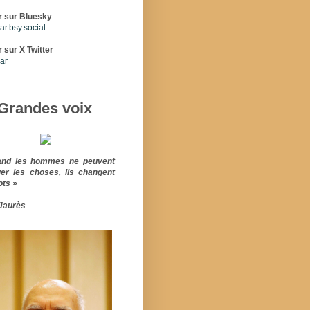
r sur Bluesky
r.bsy.social
 sur X Twitter
ar
Grandes voix
and les hommes ne peuvent
er les choses, ils changent
ots »
Jaurès