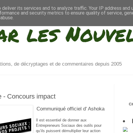
deliver its services and to analyze traffic. Your IP address and
formance and security metrics to ensure quality of service, ge
 abuse.
ar les Nouve
ations, de décryptages et de commentaires depuis 2005
e - Concours impact
Ci
Communiqué officiel d' Ashoka
Il est essentiel de donner aux
Entrepreneurs Sociaux des outils pour
qu’ils puissent démultiplier leur action