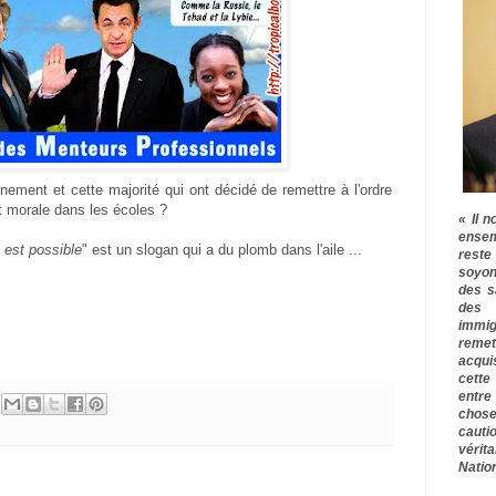
rnement et cette majorité qui ont décidé de remettre à l'ordre
 et morale dans les écoles ?
« Il n
ensem
 est possible
" est un slogan qui a du plomb dans l'aile ...
rest
soyon
des s
des 
immig
remet
acqui
cette
entre
chose
cauti
vérit
Nation