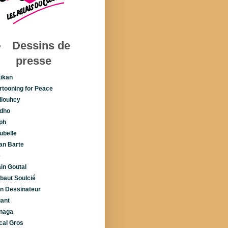
Dessins de
presse
tikan
rtooning for Peace
llouhey
dho
ph
ubelle
lan Barte
é
ain Goutal
ibaut Soulcié
n Dessinateur
uant
naga
cal Gros