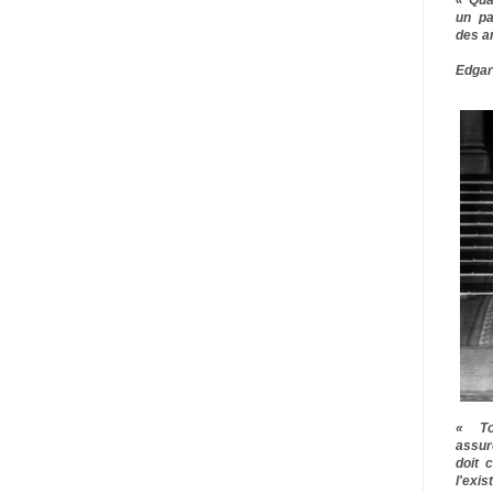
un pa
des a
Edgar
« To
assur
doit 
l'exi