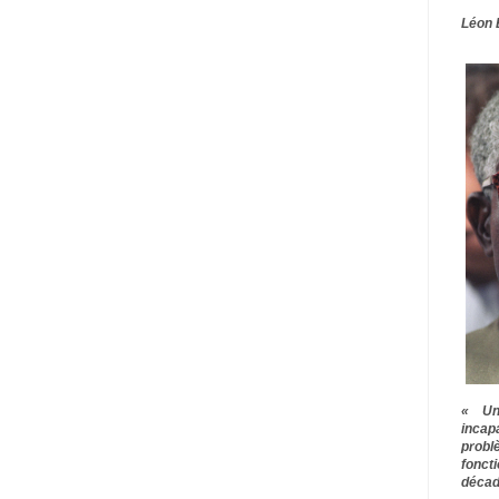
Léon 
« Une
inca
prob
fonct
décad