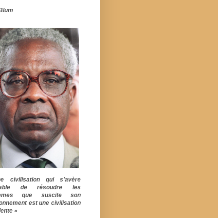
Blum
 civilisation qui s'avère
pable de résoudre les
lèmes que suscite son
ionnement est une civilisation
ente »