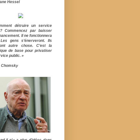
ane Hessel
mment détruire un service
ic? Commencez par baisser
inancement. Il ne fonctionnera
 Les gens s’énerveront. Ils
ont autre chose. C’est la
ique de base pour privatiser
vice public. »
 Chomsky
nd il n'y a plus d'idées dans