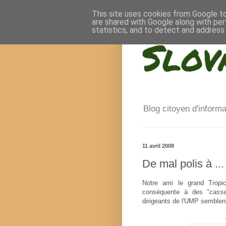
This site uses cookies from Google to 
are shared with Google along with per
statistics, and to detect and address
Slov
Blog citoyen d'inform
11 avril 2008
De mal polis à ..
Notre ami le grand Tropic
conséquente à des "
cass
dirigeants de l'UMP semblent 