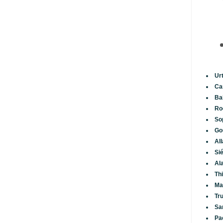
Ur
Ca
Ba
Ro
So
Go
Al
Si
Al
Th
Ma
Tr
Sa
Pa