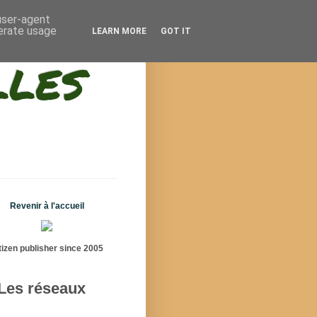
 user-agent
nerate usage
LEARN MORE
GOT IT
lles
Revenir à l'accueil
tizen publisher since 2005
Les réseaux