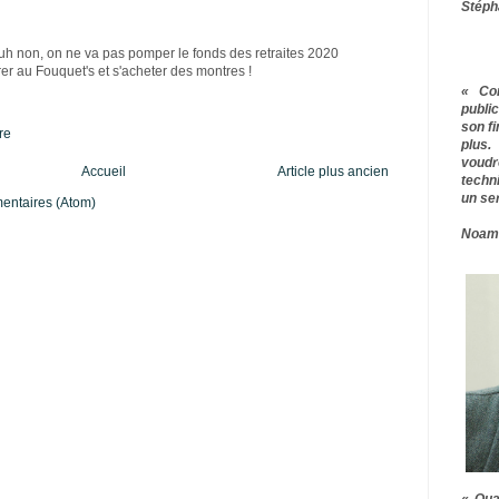
Stéph
Meuh non, on ne va pas pomper le fonds des retraites 2020
er au Fouquet's et s'acheter des montres !
« Co
publ
son f
re
plus.
voudr
Accueil
Article plus ancien
techn
un ser
mentaires (Atom)
Noam
« Qua