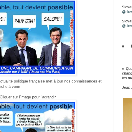
Slova
@slova
Slovar
@slov
« Qu
chang
les m
actualité politique française met à jour nos connaissances et
iche à venir
Jean 
Cliquer sur l'image pour l'agrandir