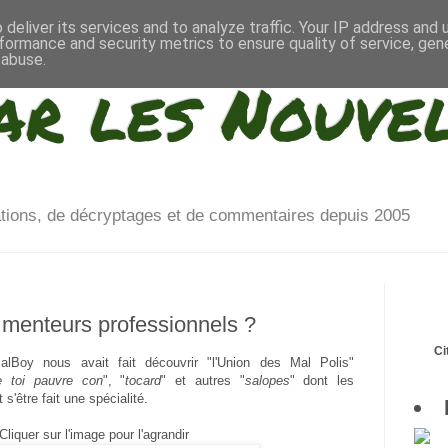
deliver its services and to analyze traffic. Your IP address and
formance and security metrics to ensure quality of service, ge
 abuse.
ar les Nouve
ations, de décryptages et de commentaires depuis 2005
. menteurs professionnels ?
Ci
alBoy nous avait fait découvrir "l'Union des Mal Polis"
e toi pauvre con
", "
tocard
" et autres "
salopes
" dont les
s'être fait une spécialité.
Cliquer sur l'image pour l'agrandir