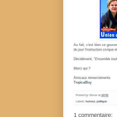
Au fait, c'est bien ce gouve
du jour l'instruction civique
Décidément, "
Ensemble tout
Merci qui ?
Amicaux remerciements
TropicalBoy
Posted by
Slovar
at
10:52
Labels:
humour
,
politique
1 commentaire: