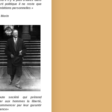
rti politique il ne reste que
mbitions personnelles »
 Morin
ute société qui prétend
er aux hommes la liberté,
commencer par leur garantir
stence»