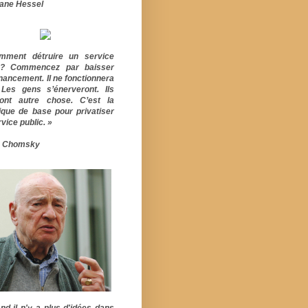
ane Hessel
mment détruire un service
ic? Commencez par baisser
inancement. Il ne fonctionnera
 Les gens s’énerveront. Ils
ont autre chose. C’est la
ique de base pour privatiser
vice public. »
 Chomsky
nd il n'y a plus d'idées dans