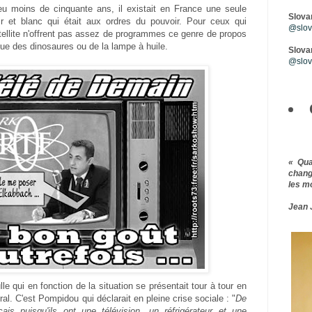
eu moins de cinquante ans, il existait en France une seule
Slova
ir et blanc qui était aux ordres du pouvoir. Pour ceux qui
@slova
tellite n'offrent pas assez de programmes ce genre de propos
oque des dinosaures ou de la lampe à huile.
Slovar
@slov
« Qu
chang
les m
Jean 
e qui en fonction de la situation se présentait tour à tour en
al. C'est Pompidou qui déclarait en pleine crise sociale : "
De
ais puisqu'ils ont une télévision, un réfrigérateur et une