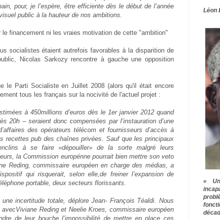
in, pour, je l’espère, être efficiente dès le début de l’année
Léon 
visuel public à la hauteur de nos ambitions.
le financement ni les vraies motivation de cette "ambition"
lus socialistes étaient autrefois favorables à la disparition de
 public, Nicolas Sarkozy rencontre à gauche une opposition
 le Parti Socialiste en Juillet 2008 (alors qu'il était encore
rement tous les français sur la nocivité de l'actuel projet :
estimées à 450millions d’euros dès le 1er janvier 2012 quand
rès 20h – seraient donc compensées par l’instauration d’une
d’affaires des opérateurs télécom et fournisseurs d’accès à
les recettes pub des chaînes privées. Sauf que les principaux
nclins à se faire «dépouiller» de la sorte malgré leurs
lleurs, la Commission europénne pourrait bien mettre son veto
iane Reding, commissaire européen en charge des médias, a
spositif qui risquerait, selon elle,de freiner l’expansion de
« Une
 téléphone portable, deux secteurs florissants.
inca
prob
e incertitude totale, déplore Jean- François Téaldi. Nous
fonct
s avecViviane Reding et Neelie Kroes, commissaire européen
décad
ndre de leur bouche l’impossibilité de mettre en place ces