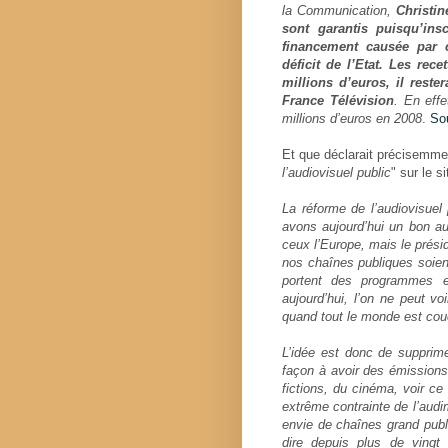
la Communication,
Christin
sont garantis puisqu’ins
financement causée par
déficit de l’Etat. Les rec
millions d’euros, il res
France Télévision
. En effe
millions d’euros en 2008
.
Sou
Et que déclarait précisemmen
l’audiovisuel public
" sur le si
La réforme de l’audiovisuel
avons aujourd’hui un bon au
ceux l’Europe, mais le présid
nos chaînes publiques soient
portent des programmes e
aujourd’hui, l’on ne peut v
quand tout le monde est cou
L’idée est donc de supprime
façon à avoir des émissions 
fictions, du cinéma, voir c
extrême contrainte de l’audi
envie de chaînes grand publi
dire depuis plus de vingt