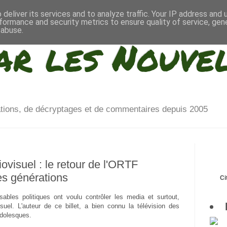
deliver its services and to analyze traffic. Your IP address and
formance and security metrics to ensure quality of service, ge
 abuse.
ar les Nouve
ations, de décryptages et de commentaires depuis 2005
ovisuel : le retour de l'ORTF
es générations
Ci
ables politiques ont voulu contrôler les media et surtout,
visuel. L'auteur de ce billet, a bien connu la télévision des
idolesques.