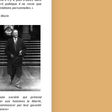
rti politique il ne reste que
mbitions personnelles »
 Morin
ute société qui prétend
er aux hommes la liberté,
commencer par leur garantir
stence»