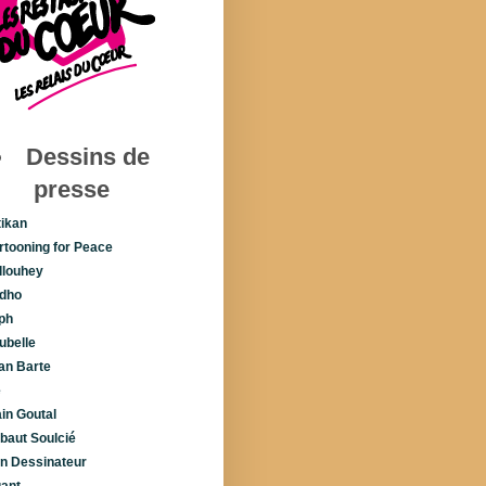
Dessins de
presse
tikan
rtooning for Peace
llouhey
dho
ph
ubelle
lan Barte
é
ain Goutal
ibaut Soulcié
n Dessinateur