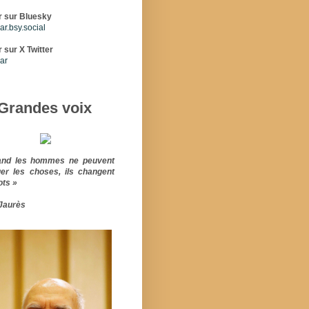
r sur Bluesky
r.bsy.social
 sur X Twitter
ar
Grandes voix
and les hommes ne peuvent
er les choses, ils changent
ots »
Jaurès