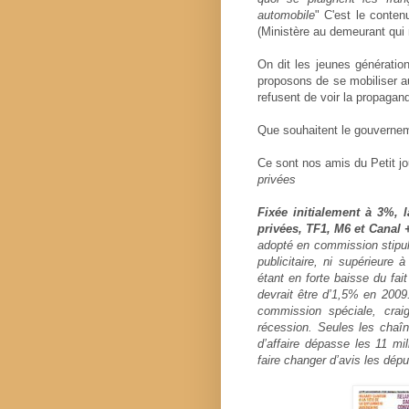
automobile
" C'est le conte
(Ministère au demeurant qui 
On dit les jeunes génératio
proposons de se mobiliser a
refusent de voir la propagan
Que souhaitent le gouvernem
Ce sont nos amis du Petit jou
privées
Fixée initialement à 3%, l
privées, TF1, M6 et Canal +
adopté en commission stipule 
publicitaire, ni supérieure 
étant en forte baisse du fai
devrait être d’1,5% en 2009
commission spéciale, crai
récession. Seules les chaîn
d’affaire dépasse les 11 mi
faire changer d’avis les dépu