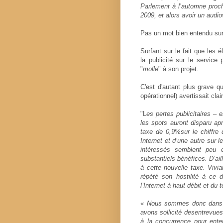
Parlement à l’automne procha
2009, et alors avoir un audio
Pas un mot bien entendu sur 
Surfant sur le fait que les é
la publicité sur le service
"
molle
" à son projet.
C'est d'autant plus grave que
opérationnel) avertissait clai
"L
es pertes publicitaires – 
les spots auront disparu ap
taxe de 0,9%sur le chiffre 
Internet et d’une autre sur 
intéressés semblent peu e
substantiels bénéfices. D’ai
à cette nouvelle taxe. Viv
répété son hostilité à ce di
l’Internet à haut débit et du
« Nous sommes donc dans un
avons sollicité desentrevue
à la concurrence pour ente