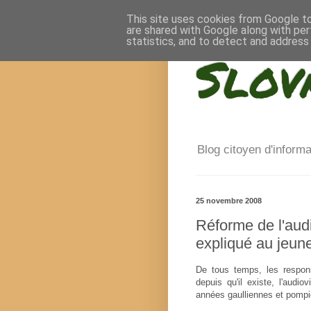
This site uses cookies from Google to 
are shared with Google along with per
statistics, and to detect and address
Slov
Blog citoyen d'inform
25 novembre 2008
Réforme de l'audi
expliqué au jeun
De tous temps, les respons
depuis qu'il existe, l'audio
années gaulliennes et pomp