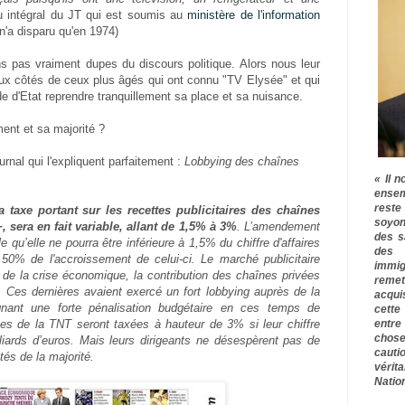
nu intégral du JT qui est soumis au
ministère de l'information
n'a disparu qu'en 1974)
ns pas vraiment dupes du discours politique. Alors nous leur
ux côtés de ceux plus âgés qui ont connu "TV Elysée" et qui
de d'Etat reprendre tranquillement sa place et sa nuisance.
ent et sa majorité ?
rnal qui l'expliquent parfaitement :
Lobbying des chaînes
« Il n
ensem
rest
a taxe portant sur les recettes publicitaires des chaînes
soyon
, sera en fait variable, allant de 1,5% à 3%
. L’amendement
des s
qu’elle ne pourra être inférieure à 1,5% du chiffre d'affaires
des 
à 50% de l'accroissement de celui-ci. Le marché publicitaire
immig
t de la crise économique, la contribution des chaînes privées
remet
. Ces dernières avaient exercé un fort lobbying auprès de la
acqui
gnant une forte pénalisation budgétaire en ces temps de
cette
entre
es de la TNT seront taxées à hauteur de 3% si leur chiffre
chose
lliards d’euros. Mais leurs dirigeants ne désespèrent pas de
cauti
tés de la majorité.
vérit
Nation