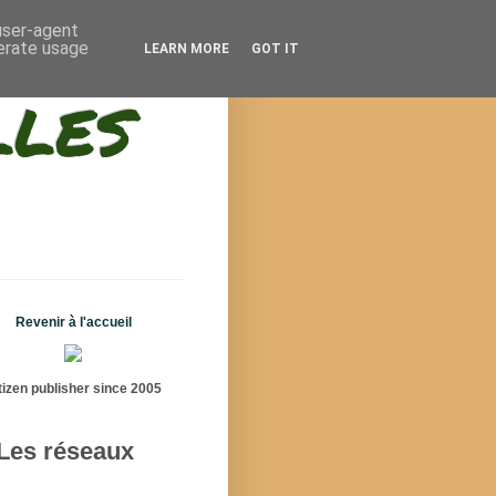
 user-agent
nerate usage
LEARN MORE
GOT IT
lles
Revenir à l'accueil
tizen publisher since 2005
Les réseaux