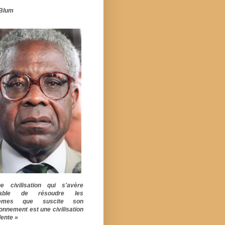
Blum
 civilisation qui s'avère
pable de résoudre les
lèmes que suscite son
ionnement est une civilisation
ente »