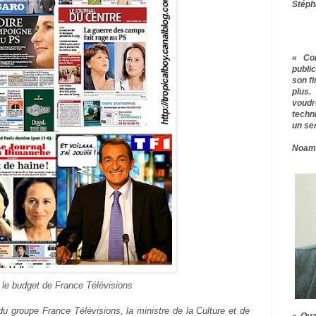
Stéph
« Co
publ
son f
plus.
voudr
techn
un ser
Noam
 le budget de France Télévisions
u groupe France Télévisions, la ministre de la Culture et de
« Qua