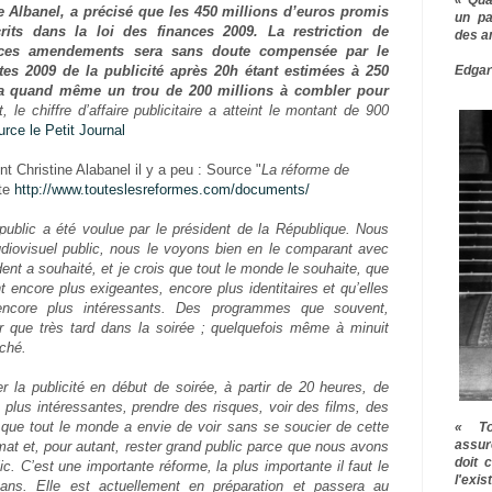
e Albanel, a précisé que les 450 millions d’euros promis
un pa
crits dans la loi des finances 2009. La restriction de
des a
 ces amendements sera sans doute compensée par le
Edgar
ettes 2009 de la publicité après 20h étant estimées à 250
tera quand même un trou de 200 millions à combler pour
t, le chiffre d’affaire publicitaire a atteint le montant de 900
rce le Petit Journal
t Christine Alabanel il y a peu : Source "
La réforme de
te
http://www.touteslesreformes.com/documents/
 public a été voulue par le président de la République. Nous
diovisuel public, nous le voyons bien en le comparant avec
ent a souhaité, et je crois que tout le monde le souhaite, que
 encore plus exigeantes, encore plus identitaires et qu’elles
ncore plus intéressants. Des programmes que souvent,
oir que très tard dans la soirée ; quelquefois même à minuit
ché.
r la publicité en début de soirée, à partir de 20 heures, de
plus intéressantes, prendre des risques, voir des films, des
e que tout le monde a envie de voir sans se soucier de cette
« To
assur
mat et, pour autant, rester grand public parce que nous avons
doit 
c. C’est une importante réforme, la plus importante il faut le
l'exi
 ans. Elle est actuellement en préparation et passera au