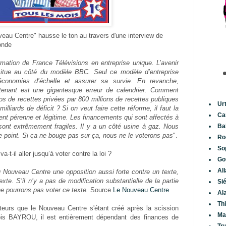
eau Centre" hausse le ton au travers d'une interview de
onde
mation de France Télévisions en entreprise unique. L’avenir
situe au côté du modèle BBC. Seul ce modèle d’entreprise
économies d’échelle et assurer sa survie. En revanche,
ntenant est une gigantesque erreur de calendrier. Comment
os de recettes privées par 800 millions de recettes publiques
Ur
illiards de déficit ? Si on veut faire cette réforme, il faut la
Ca
ent pérenne et légitime. Les financements qui sont affectés à
 sont extrêmement fragiles. Il y a un côté usine à gaz. Nous
Ba
 point. Si ça ne bouge pas sur ça, nous ne le voterons pas
".
Ro
So
t-il aller jusqu’à voter contre la loi ?
Go
Al
u Nouveau Centre une opposition aussi forte contre un texte,
xte. S’il n’y a pas de modification substantielle de la partie
Si
ne pourrons pas voter ce texte.
Source
Le Nouveau Centre
Al
Th
teurs que le Nouveau Centre s'étant créé après la scission
Ma
s BAYROU, il est entièrement dépendant des finances de