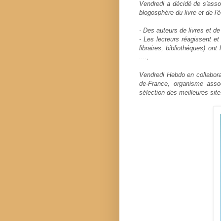
Vendredi a décidé de s'assoc
blogosphère du livre et de l'é
- Des auteurs de livres et d
- Les lecteurs réagissent et 
libraires, bibliothéques) ont
....,
Vendredi Hebdo en collaborati
de-France, organisme asso
sélection des meilleures sites