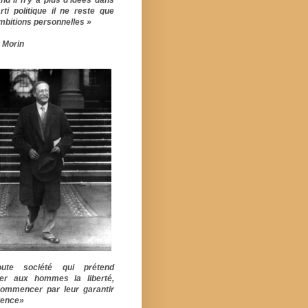
rti politique il ne reste que
mbitions personnelles »
 Morin
ute société qui prétend
er aux hommes la liberté,
commencer par leur garantir
stence»