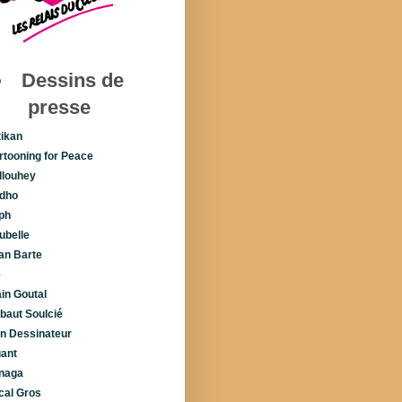
Dessins de
presse
tikan
rtooning for Peace
llouhey
dho
ph
ubelle
lan Barte
é
ain Goutal
ibaut Soulcié
n Dessinateur
uant
naga
cal Gros