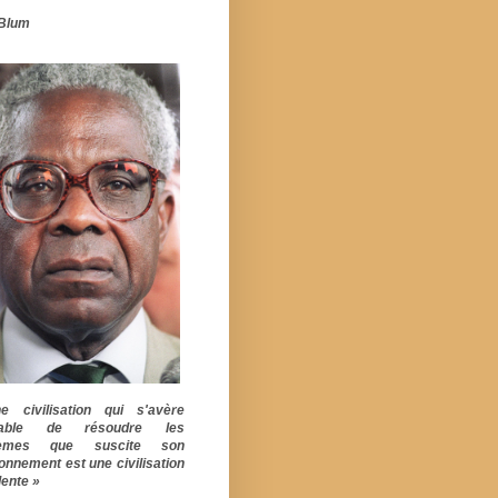
Blum
 civilisation qui s'avère
pable de résoudre les
lèmes que suscite son
ionnement est une civilisation
ente »