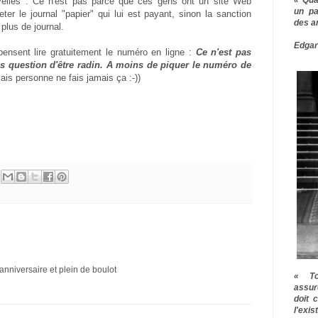
velles : Ce n'est pas parce que ces gens ont un site Web
un pa
eter le journal "papier" qui lui est payant, sinon la sanction
des a
plus de journal.
Edgar
pensent lire gratuitement le numéro en ligne :
Ce n'est pas
as question d'être radin. A moins de piquer le numéro de
is personne ne fais jamais ça :-))
anniversaire et plein de boulot
« To
assur
doit 
l'exi