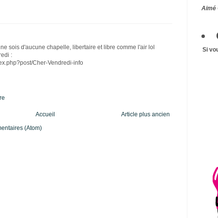
Aimé 
ne sois d'aucune chapelle, libertaire et libre comme l'air lol
Si vo
edi :
ndex.php?post/Cher-Vendredi-info
re
Accueil
Article plus ancien
mentaires (Atom)