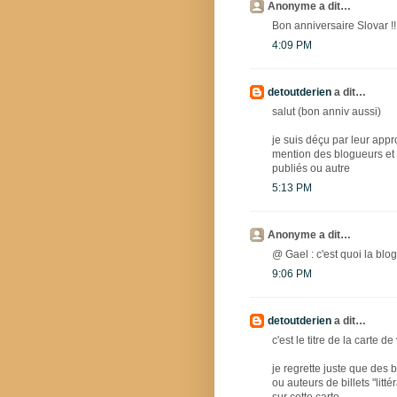
Anonyme a dit…
Bon anniversaire Slovar !!
4:09 PM
detoutderien
a dit…
salut (bon anniv aussi)
je suis déçu par leur appro
mention des blogueurs et 
publiés ou autre
5:13 PM
Anonyme a dit…
@ Gael : c'est quoi la blo
9:06 PM
detoutderien
a dit…
c'est le titre de la carte 
je regrette juste que des 
ou auteurs de billets "litt