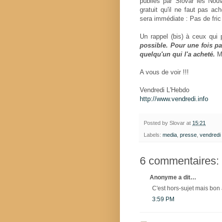
publiés par Slovar les Nou
gratuit qu'il ne faut pas ach
sera immédiate : Pas de fric 
Un rappel (bis) à ceux qui 
possible. Pour une fois p
quelqu'un qui l'a acheté.
Ma
A vous de voir !!!
Vendredi L'Hebdo
http://www.vendredi.info
Posted by
Slovar
at
15:21
Labels:
media
,
presse
,
vendredi
6 commentaires:
Anonyme a dit…
C'est hors-sujet mais bon 
3:59 PM