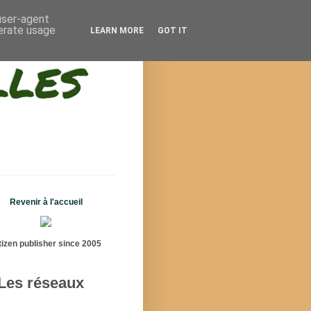
 user-agent
nerate usage
LEARN MORE
GOT IT
lles
Revenir à l'accueil
tizen publisher since 2005
Les réseaux