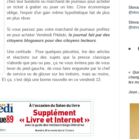
chez leur buraliste ou marchand de journaux pour acheter
un ticket à gratter ou jouer un loto. Crise économique
Slova
oblige, l'espoir d'un gain même hypothétique fait de plus
@slova
en plus rêver.
Slovar
@slov
Si vous passez pas votre marchand de journaux profitez
en pour acheter Vendredi l'Hebdo,
le journal fait par des
citoyens blogueurs pour des citoyens lecteurs
.
Une certitude : Pour quelques piécettes, lire des articles
et réactions sur des sujets que la presse classique
n'aborde que peu ou pas, ça ne vous évitera pas de vous
lever du pied gauche, de vous faire engueuler par le chef
« Qu
de service ou de glisser sur les trottoirs, mais au moins,
chang
. Et ça, c'est déjà une bonne nouvelle en ce vendredi 13.
les m
Jean 