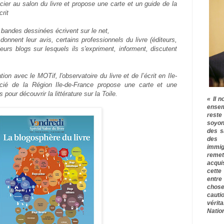
ier au salon du livre et propose une carte et un guide de la
crit
e bandes dessinées écrivent sur le net,
donnent leur avis, certains professionnels du livre (éditeurs,
 leurs blogs sur lesquels ils s'expriment, informent, discutent
on avec le MOTif, l'observatoire du livre et de l’écrit en Ile-
cié de la Région Ile-de-France propose une carte et une
 pour découvrir la littérature sur la Toile.
« Il n
ensem
rest
soyon
des s
des 
immig
remet
acqui
cette
entre
chose
cauti
vérit
Nation