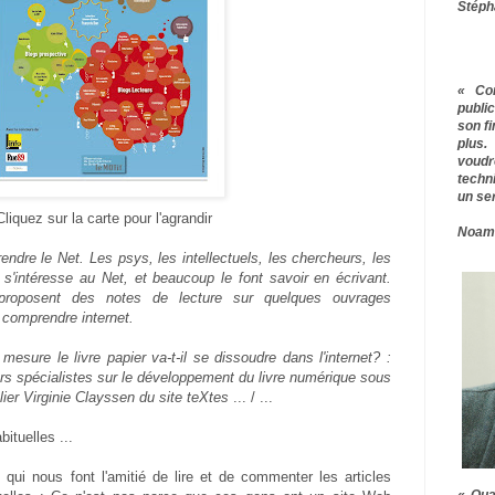
Stéph
« Co
publ
son f
plus.
voudr
techn
un ser
Cliquez sur la carte pour l'agrandir
Noam
ndre le Net. Les psys, les intellectuels, les chercheurs, les
e s'intéresse au Net, et beaucoup le font savoir en écrivant.
proposent des notes de lecture sur quelques ouvrages
 comprendre internet.
mesure le livre papier va-t-il se dissoudre dans l'internet? :
rs spécialistes sur le développement du livre numérique sous
lier Virginie Clayssen du site teXtes
... / ...
ituelles ...
 qui nous font l'amitié de lire et de commenter les articles
« Qua