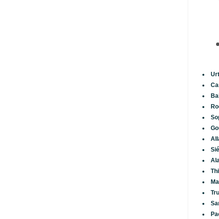
Ur
Ca
Ba
Ro
So
Go
Al
Si
Al
Th
Ma
Tr
Sa
Pa