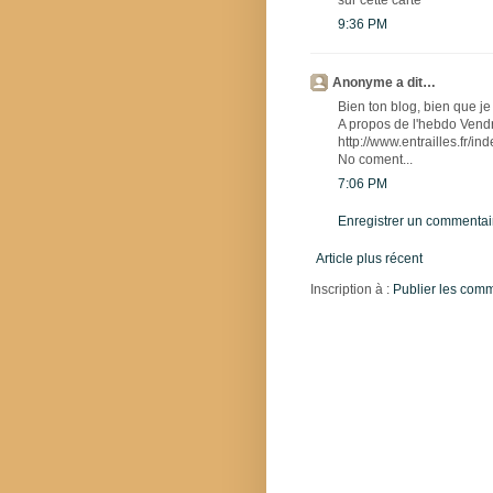
sur cette carte
9:36 PM
Anonyme a dit…
Bien ton blog, bien que je 
A propos de l'hebdo Vendr
http://www.entrailles.fr/i
No coment...
7:06 PM
Enregistrer un commentai
Article plus récent
Inscription à :
Publier les com