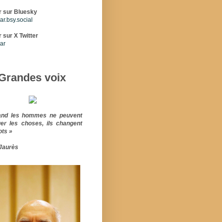
r sur Bluesky
r.bsy.social
 sur X Twitter
ar
Grandes voix
and les hommes ne peuvent
er les choses, ils changent
ots »
Jaurès