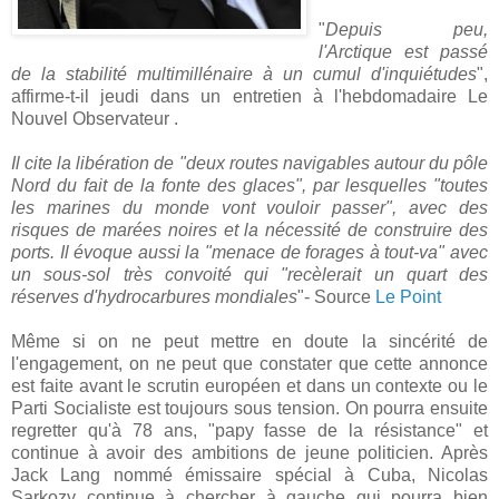
"
Depuis peu,
l'Arctique est passé
de la stabilité multimillénaire à un cumul d'inquiétudes
",
affirme-t-il jeudi dans un entretien à l'hebdomadaire Le
Nouvel Observateur .
Il cite la libération de "deux routes navigables autour du pôle
Nord du fait de la fonte des glaces", par lesquelles "toutes
les marines du monde vont vouloir passer", avec des
risques de marées noires et la nécessité de construire des
ports. Il évoque aussi la "menace de forages à tout-va" avec
un sous-sol très convoité qui "recèlerait un quart des
réserves d'hydrocarbures mondiales
"- Source
Le Point
Même si on ne peut mettre en doute la sincérité de
l'engagement, on ne peut que constater que cette annonce
est faite avant le scrutin européen et dans un contexte ou le
Parti Socialiste est toujours sous tension. On pourra ensuite
regretter qu'à 78 ans, "papy fasse de la résistance" et
continue à avoir des ambitions de jeune politicien. Après
Jack Lang nommé émissaire spécial à Cuba, Nicolas
Sarkozy continue à chercher à gauche qui pourra bien