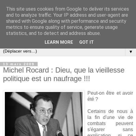
This site uses cookies from Google to deliver its services
Slovar les Nouvelles
and to analyze traffic. Your IP address and user-agent are
shared with Google along with performance and security
metrics to ensure quality of service, generate usage
Blog citoyen d'informations, de décryptages et de
statistics, and to detect and address abuse.
commentaires depuis 2005
LEARN MORE
GOT IT
▼
13 mars 2009
Michel Rocard : Dieu, que la vieillesse
politique est un naufrage !!!
Peut-on être et avoir
été ?
Certains de nous à
la fin d'une vie de
combats peuvent
s'égarer sans
explication, si ce