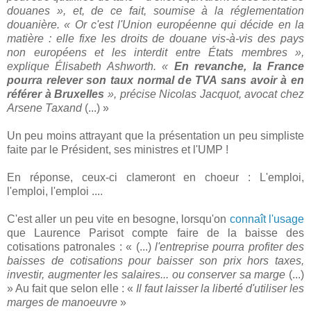
douanes », et, de ce fait, soumise à la réglementation
douanière. « Or c'est l'Union européenne qui décide en la
matière : elle fixe les droits de douane vis-à-vis des pays
non européens et les interdit entre États membres »,
explique Élisabeth Ash­worth. «
En revanche, la France
pourra relever son taux normal de TVA sans avoir à en
référer à Bruxelles
», précise Nicolas Jacquot, avocat chez
Arsene Taxand
(...) »
Un peu moins attrayant que la présentation un peu simpliste
faite par le Président, ses ministres et l'UMP !
En réponse, ceux-ci clameront en choeur : L'emploi,
l'emploi, l'emploi ....
C'est aller un peu vite en besogne, lorsqu'on
connaît l'usage
que Laurence Parisot compte faire de la baisse des
cotisations patronales : « (...)
l'entreprise pourra profiter des
baisses de cotisations pour baisser son prix hors taxes,
investir, augmenter les salaires... ou conserver sa marge
(...)
» Au fait que selon elle : «
Il faut laisser la liberté d'utiliser les
marges de manoeuvre
»