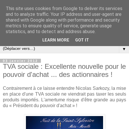
This site uses cookies from Google to deliver its services
Slovar les Nouvelles
and to analyze traffic. Your IP address and user-agent are
shared with Google along with performance and security
metrics to ensure quality of service, generate usage
Blog citoyen d'informations, de décryptages et de
statistics, and to detect and address abuse.
commentaires depuis 2005
LEARN MORE
GOT IT
▼
03 janvier 2012
TVA sociale : Excellente nouvelle pour le
pouvoir d'achat ... des actionnaires !
Contrairement à ce laisse entendre Nicolas Sarkozy, la mise
en place d'une TVA sociale ne viendrait pas taxer les seuls
produits importés. L'amertume risque d'être grande au pays
du « Président du pouvoir d'achat » !