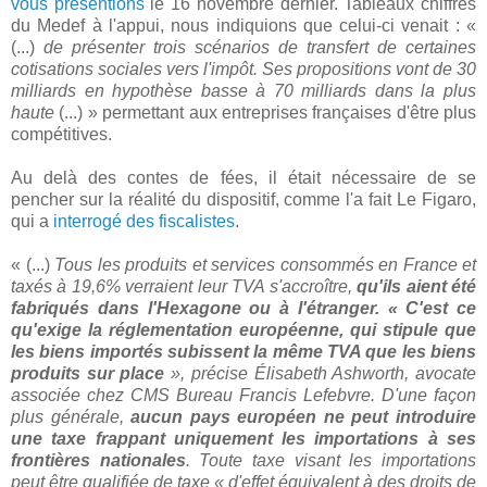
vous présentions
le 16 novembre dernier. Tableaux chiffrés
du Medef à l'appui, nous indiquions que celui-ci venait : «
(...)
de présenter trois scénarios de transfert de certaines
cotisations sociales vers l'impôt. Ses propositions vont de 30
milliards en hypothèse basse à 70 milliards dans la plus
haute
(...) » permettant aux entreprises françaises d'être plus
compétitives.
Au delà des contes de fées, il était nécessaire de se
pencher sur la réalité du dispositif, comme l'a fait Le Figaro,
qui a
interrogé des fiscalistes
.
« (...)
Tous les produits et services consommés en France et
taxés à 19,6% verraient leur TVA s'accroître,
qu'ils aient été
fabriqués dans l'Hexagone ou à l'étranger. « C'est ce
qu'exige la réglementation européenne, qui stipule que
les biens importés subissent la même TVA que les biens
produits sur place
», précise Élisabeth Ashworth, avocate
associée chez CMS Bureau Francis Lefebvre. D'une façon
plus générale,
aucun pays européen ne peut introduire
une taxe frappant uniquement les importations à ses
frontières nationales
. Toute taxe visant les importations
peut être qualifiée de taxe « d'effet équivalent à des droits de