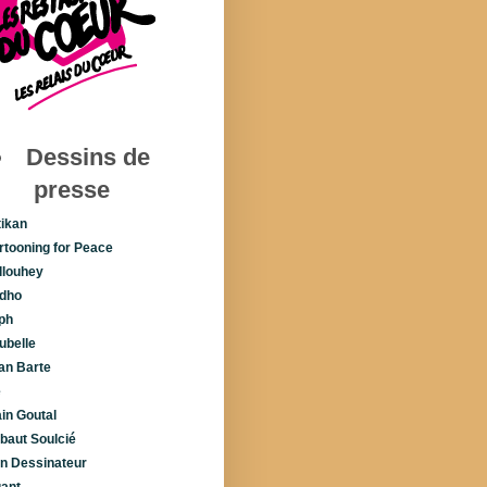
Dessins de
presse
tikan
rtooning for Peace
llouhey
dho
ph
ubelle
lan Barte
é
ain Goutal
ibaut Soulcié
n Dessinateur