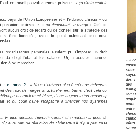
l'outil de travail pouvait attendre, puisque : «
ça diminuerait la
aux pays de l'Union Européenne et « l'eldorado chinois » qui
i pensaient qu'investir «
ça diminuerait la marge
» Coût de
 n'ont aucun droit de regard ou de conseil sur la stratégie des
é à être licenciés, avec le point culminant que nous
années.
s organisations patronales auraient pu s'imposer un droit
er du doigt l'état et les salariés. Or, à écouter Laurence
« Il n
 rien à se reprocher.
ensem
rest
soyon
des s
des 
vi
sur France 2
: «
Nous n’arrivons plus à créer de richesses
immig
nt des taux de marges structurellement bas et c’est cela qui
remet
de chômage anormalement élevé, d’une augmentation beaucoup
acqui
chat et du coup d’une incapacité à financer nos systèmes
cette
entre
chose
 en France pénalise l’investissement et empêche la prise de
cauti
il n’y aura pas de réduction du chômage s’il n’y a pas toute
vérit
Nation