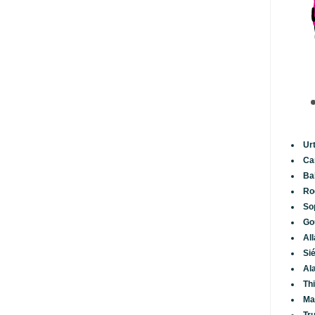
Ur
Ca
Ba
Ro
So
Go
Al
Si
Al
Th
Ma