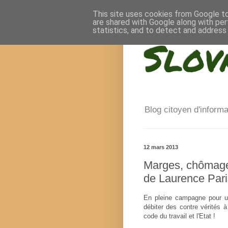
This site uses cookies from Google to 
are shared with Google along with per
statistics, and to detect and address
Slov
Blog citoyen d'inform
12 mars 2013
Marges, chômage,
de Laurence Pari
En pleine campagne pour un
débiter des contre vérités 
code du travail et l'Etat !