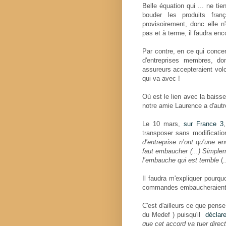
Belle équation qui ... ne tie
bouder les produits fran
provisoirement, donc elle 
pas et à terme, il faudra enco
Par contre, en ce qui conce
d'entreprises membres, do
assureurs accepteraient volon
qui va avec !
Où est le lien avec la bais
notre amie Laurence a d'autr
Le 10 mars,
sur France 3
transposer sans modification
d’entreprise n’ont qu’une en
faut embaucher (...) Simplem
l’embauche qui est terrible
(.
Il faudra m'expliquer pourq
commandes embaucheraient qu
C'est d'ailleurs ce que pens
du Medef ) puisqu'il
déclar
que cet accord va tuer dire