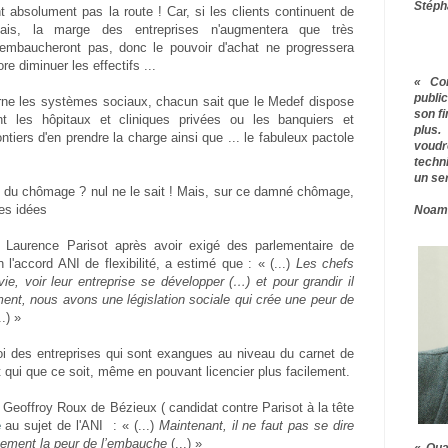
Stéph
nt absolument pas la route ! Car, si les clients continuent de
çais, la marge des entreprises n'augmentera que très
n'embaucheront pas, donc le pouvoir d'achat ne progressera
re diminuer les effectifs ...
« Co
publ
rne les systèmes sociaux, chacun sait que le Medef dispose
son f
nt les hôpitaux et cliniques privées ou les banquiers et
plus.
tiers d'en prendre la charge ainsi que ... le fabuleux pactole
voudr
techn
un ser
se du chômage ? nul ne le sait ! Mais, sur ce damné chômage,
es idées
Noam
, Laurence Parisot après avoir exigé des parlementaire de
 l'accord ANI de flexibilité, a estimé que : « (...)
Les chefs
vie, voir leur entreprise se développer (…) et pour grandir il
ent, nous avons une législation sociale qui crée une peur de
..) »
uoi des entreprises qui sont exangues au niveau du carnet de
i que ce soit, même en pouvant licencier plus facilement.
e Geoffroy Roux de Bézieux ( candidat contre Parisot à la tête
e
au sujet de l'ANI : « (...)
Maintenant, il ne faut pas se dire
ctement la peur de l’embauche
(...) »
« Qua