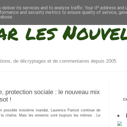
deliver its services and to analyze traffic. Your IP address and
formance and security metrics to ensure quality of service, ge
 abuse.
ar les Nouve
ations, de décryptages et de commentaires depuis 2005
 protection sociale : le nouveau mix
sot !
Ci
 possible troisième mandat, Laurence Parisot continue de
à la chaîne. Mais les ennemis sont toujours les mêmes : Le