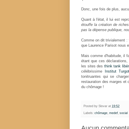
Donc, une fois de plus, auc
Quant à l'état, il lui est r
étouffe la création de rich
pas la dépense publique, no
Comme on dit trivialement : t
que Laurence Parisot nous ex
Mais comme d'habitude, il fa
étant que ces déclarations,
les sites des
think tank libé
célébrissime
Institut Turg
tonitruantes qui se charger
restauration des marges et d
du chômage !
Posted by
Slovar
at
19:52
Labels:
chômage
,
medef
,
social
Aucun commentai