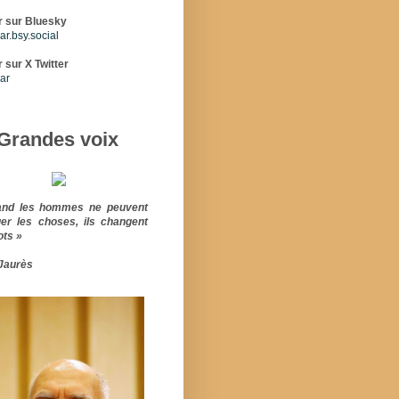
r sur Bluesky
r.bsy.social
 sur X Twitter
ar
Grandes voix
and les hommes ne peuvent
er les choses, ils changent
ots »
Jaurès