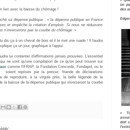
un pa
un lien avec la baisse du chômage !
des a
Edgar
eproché sa dépense publique : «
la dépense publique en France
esses et empêche la création d’emplois. Si nous ne réduisons
us n’inverserons pas la courbe du chômage
. »
u dis ça à un cheval de bois et il te met une ruade ! Il faudra
plique ça un jour, graphique à l'appui.
udra se contenter d'affirmations jamais prouvées. L'essentiel
 qui ne sont qu'une compilation de ce qu'on peut trouver sur
raux
comme l'IFRAP, la Fondation Concorde, Fondapol, ou le
ot
soient reprises par la presse, friande de déclarations
a de reproduire, à la virgule près, la belle légende de la
e la baisse de la dépense publique qui inverseront la courbe
« To
assur
doit 
l'exi
re: