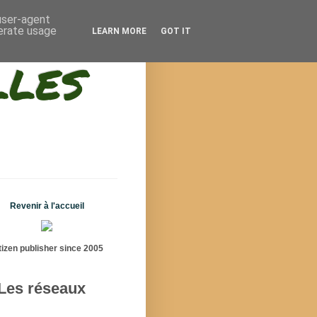
 user-agent
nerate usage
LEARN MORE
GOT IT
lles
Revenir à l'accueil
tizen publisher since 2005
Les réseaux