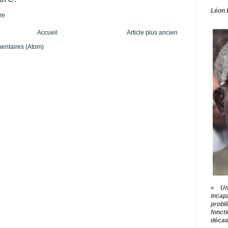
Léon 
re
Accueil
Article plus ancien
mentaires (Atom)
« Une
inca
prob
fonct
décad