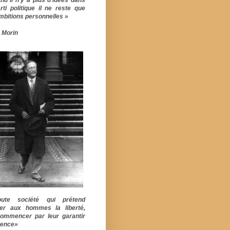
rti politique il ne reste que
mbitions personnelles »
 Morin
ute société qui prétend
er aux hommes la liberté,
commencer par leur garantir
stence»