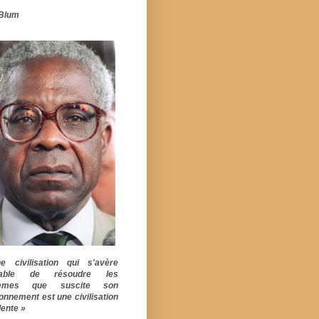
Blum
 civilisation qui s'avère
pable de résoudre les
lèmes que suscite son
ionnement est une civilisation
ente »