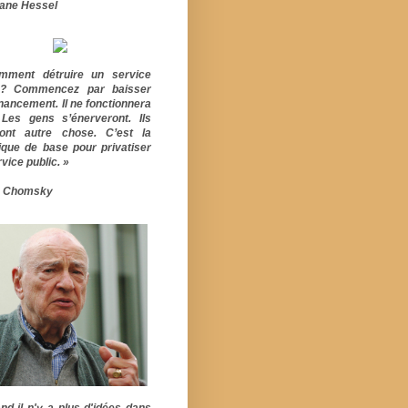
ane Hessel
mment détruire un service
ic? Commencez par baisser
inancement. Il ne fonctionnera
 Les gens s’énerveront. Ils
ont autre chose. C’est la
ique de base pour privatiser
vice public. »
 Chomsky
nd il n'y a plus d'idées dans