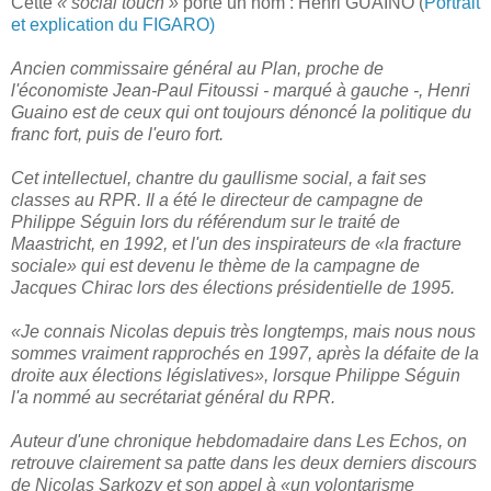
Cette
« social touch »
porte un nom : Henri GUAINO (
Portrait
et explication du FIGARO)
Ancien commissaire général au Plan, proche de
l'économiste Jean-Paul Fitoussi - marqué à gauche -, Henri
Guaino est de ceux qui ont toujours dénoncé la politique du
franc fort, puis de l'euro fort.
Cet intellectuel, chantre du gaullisme social, a fait ses
classes au RPR. Il a été le directeur de campagne de
Philippe Séguin lors du référendum sur le traité de
Maastricht, en 1992, et l'un des inspirateurs de «la fracture
sociale» qui est devenu le thème de la campagne de
Jacques Chirac lors des élections présidentielle de 1995.
«Je connais Nicolas depuis très longtemps, mais nous nous
sommes vraiment rapprochés en 1997, après la défaite de la
droite aux élections législatives», lorsque Philippe Séguin
l'a nommé au secrétariat général du RPR.
Auteur d'une chronique hebdomadaire dans Les Echos, on
retrouve clairement sa patte dans les deux derniers discours
de Nicolas Sarkozy et son appel à «un volontarisme