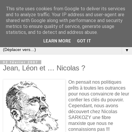
This site uses cookies from Google to deliver its services
Slovar les Nouvelles
and to analyze traffic. Your IP address and user-agent are
shared with Google along with performance and security
metrics to ensure quality of service, generate usage
Blog citoyen d'informations, de décryptages et de
statistics, and to detect and address abuse.
commentaires depuis 2005
LEARN MORE
GOT IT
▼
02 février 2007
Jean, Léon et … Nicolas ?
On pensait nos politiques
prêts à toutes les outrances
pour nous convaincre de leur
confier les clés du pouvoir.
Cependant, nous avons
découvert chez Nicolas
SARKOZY une fibre
marxiste que nous ne
connaissions pas !!!