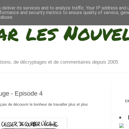
deliver its services and to analyze traffic. Your IP address and
formance and security metrics to ensure quality of service, ge
 abuse.
ar les Nouve
ations, de décryptages et de commentaires depuis 2005
uge - Episode 4
Ci
is de découvrir le bonheur de travailler plus et plus