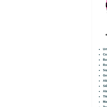
Ur
Ca
Ba
Ro
So
Go
Al
Si
Al
Th
Ma