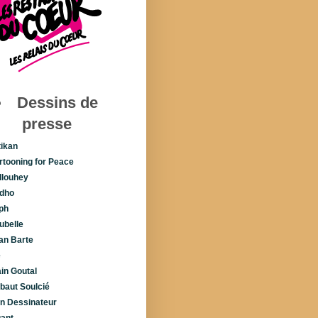
Dessins de
presse
tikan
rtooning for Peace
llouhey
dho
ph
ubelle
lan Barte
é
ain Goutal
ibaut Soulcié
n Dessinateur