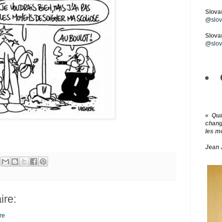
Slova
@slova
Slovar
@slov
« Qu
chang
les m
Jean 
re:
re