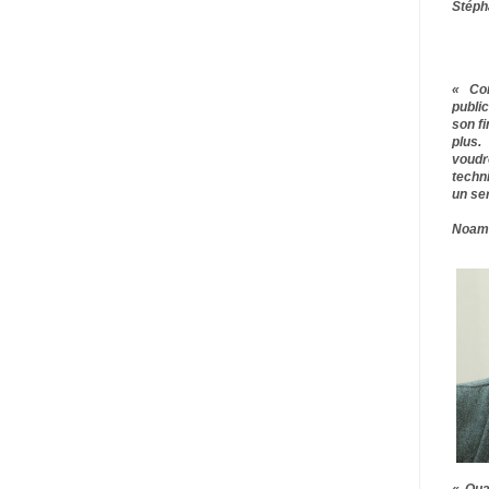
Stéph
« Co
publ
son f
plus.
voudr
techn
un ser
Noam
« Qua