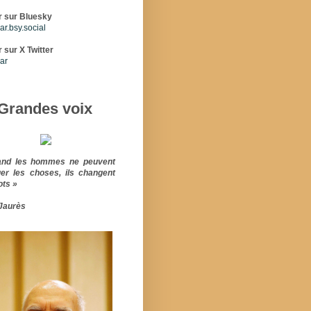
r sur Bluesky
r.bsy.social
 sur X Twitter
ar
Grandes voix
and les hommes ne peuvent
er les choses, ils changent
ots »
Jaurès