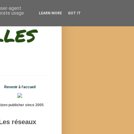
 user-agent
nerate usage
LEARN MORE
GOT IT
lles
Revenir à l'accueil
tizen publisher since 2005
Les réseaux