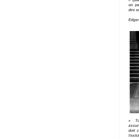
un pa
des a
Edgar
« To
assur
doit 
l'exi