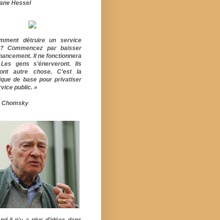
ane Hessel
mment détruire un service
ic? Commencez par baisser
inancement. Il ne fonctionnera
 Les gens s’énerveront. Ils
ont autre chose. C’est la
ique de base pour privatiser
vice public. »
 Chomsky
nd il n'y a plus d'idées dans