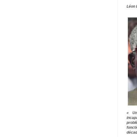
Léon 
« Une
inca
prob
fonct
décad