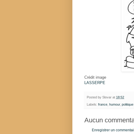
Crédit image
LASSERPE
Posted by
Slovar
at
18:52
Labels:
france
,
humour
,
politique
Aucun commentai
Enregistrer un commentai