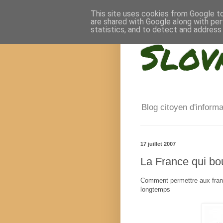
This site uses cookies from Google to 
are shared with Google along with per
statistics, and to detect and address
Slov
Blog citoyen d'inform
17 juillet 2007
La France qui bo
Comment permettre aux frança
longtemps