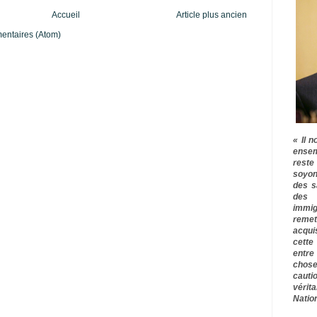
Accueil
Article plus ancien
mentaires (Atom)
« Il n
ensem
rest
soyon
des s
des 
immig
remet
acqui
cette
entre
chose
cauti
vérit
Nation