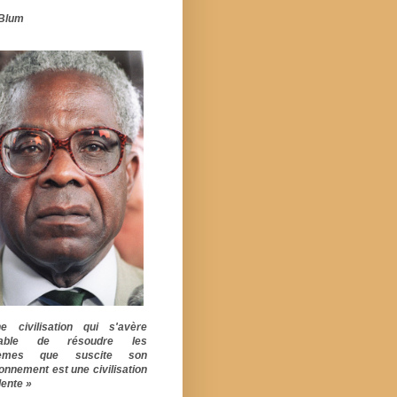
Blum
 civilisation qui s'avère
pable de résoudre les
lèmes que suscite son
ionnement est une civilisation
ente »