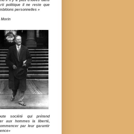
rti politique il ne reste que
mbitions personnelles »
 Morin
ute société qui prétend
er aux hommes la liberté,
commencer par leur garantir
stence»