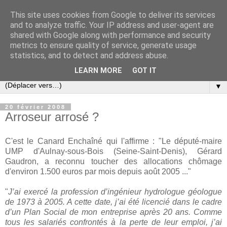
This site uses cookies from Google to deliver its services
Slovar les Nouvelles
and to analyze traffic. Your IP address and user-agent are
shared with Google along with performance and security
metrics to ensure quality of service, generate usage
Blog citoyen d'informations, de décryptages et de
statistics, and to detect and address abuse.
commentaires depuis 2005
LEARN MORE
GOT IT
▼
20 février 2008
Arroseur arrosé ?
C'est le Canard Enchaîné qui l'affirme : "Le député-maire
UMP d'Aulnay-sous-Bois (Seine-Saint-Denis), Gérard
Gaudron, a reconnu toucher des allocations chômage
d'environ 1.500 euros par mois depuis août 2005 ..."
"
J’ai exercé la profession d’ingénieur hydrologue géologue
de 1973 à 2005. A cette date, j’ai été licencié dans le cadre
d’un Plan Social de mon entreprise après 20 ans. Comme
tous les salariés confrontés à la perte de leur emploi, j’ai