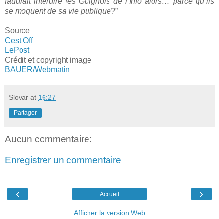
faudrait interdire les Guignols de l’Info alors… parce qu’ils
se moquent de sa vie publique
?”
Source
Cest Off
LePost
Crédit et copyright image
BAUER/Webmatin
Slovar
at
16:27
Partager
Aucun commentaire:
Enregistrer un commentaire
‹
›
Accueil
Afficher la version Web