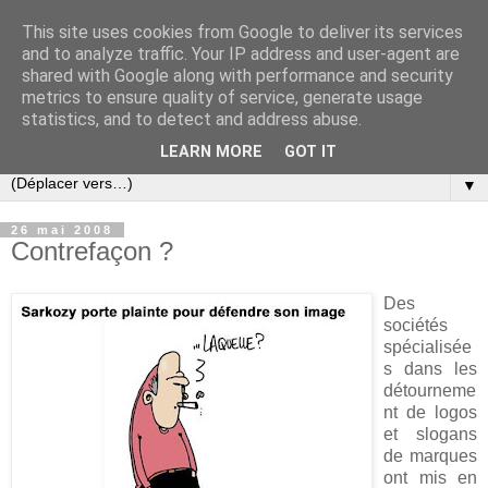
This site uses cookies from Google to deliver its services
Slovar les Nouvelles
and to analyze traffic. Your IP address and user-agent are
shared with Google along with performance and security
metrics to ensure quality of service, generate usage
Blog citoyen d'informations, de décryptages et de
statistics, and to detect and address abuse.
commentaires depuis 2005
LEARN MORE
GOT IT
▼
26 mai 2008
Contrefaçon ?
Des
sociétés
spécialisée
s dans les
détourneme
nt de logos
et slogans
de marques
ont mis en