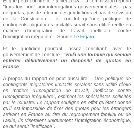
Et que peux t-on lire le 7 juillet 2008 : "la commission répond
"trois fois non" aux interrogations gouvernementales - pas
de quotas, pas de réforme des juridictions et pas de révision
de la Constitution - et conclut qu'"une politique de
contingents migratoires limitatifs serait sans utilité réelle en
matière d'immigration de travail, inefficace contre
l'immigration irrégulière"- Source
Le Figaro
.
Et le quotidien pourtant "assez conciliant" avec le
gouvernement de conclure : "
Voilà une formule qui semble
enterrer définitivement un dispositif de quotas en
France
"
A propos du rapport on peut aussi lire : "
Une politique de
contingents migratoires limitatifs seraient sans utilité réelle
en matière d'immigration de travail, inefficace contre
l'immigration irrégulière", estiment les spécialistes sollicités
par le ministre. Le rapport souligne en effet qu'étant donné
qu'il est impossible de fixer des quotas pour les étrangers
arrivant en France au titre du regroupement familial ou de
l'asile, ils viseraient uniquement l'immigration économique,
ce qui serait "inefficace"
.