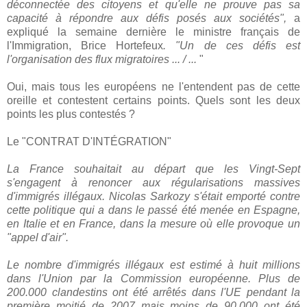
déconnectée des citoyens et qu'elle ne prouve pas sa
capacité à répondre aux défis posés aux sociétés",
a
expliqué la semaine dernière le ministre français de
l'Immigration, Brice Hortefeux
. "
Un de ces défis est
l'organisation des flux migratoires
... / ...
"
Oui, mais tous les européens ne l'entendent pas de cette
oreille et contestent certains points. Quels sont les deux
points les plus contestés ?
Le "CONTRAT D'INTÉGRATION"
La France souhaitait au départ que les Vingt-Sept
s'engagent à renoncer aux régularisations massives
d'immigrés illégaux. Nicolas Sarkozy s'était emporté contre
cette politique qui a dans le passé été menée en Espagne,
en Italie et en France, dans la mesure où elle provoque un
"appel d'air".
Le nombre d'immigrés illégaux est estimé à huit millions
dans l'Union par la Commission européenne. Plus de
200.000 clandestins ont été arrêtés dans l'UE pendant la
première moitié de 2007 mais moins de 90.000 ont été