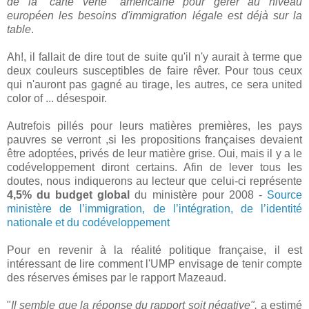
de la "
carte verte
" américaine pour gérer au niveau
européen les besoins d'immigration légale est déjà sur la
table
.
Ah!, il fallait de dire tout de suite qu'il n'y aurait à terme que
deux couleurs susceptibles de faire rêver. Pour tous ceux
qui n'auront pas gagné au tirage, les autres, ce sera united
color of ... désespoir.
Autrefois pillés pour leurs matières premières, les pays
pauvres se verront ,si les propositions françaises devaient
être adoptées, privés de leur matière grise. Oui, mais il y a le
codéveloppement diront certains. Afin de lever tous les
doutes, nous indiquerons au lecteur que celui-ci représente
4,5% du budget global
du ministère pour 2008 -
Source
ministère de l’immigration, de l’intégration, de l’identité
nationale et du codéveloppement
Pour en revenir à la réalité politique française, il est
intéressant de lire comment l'UMP envisage de tenir compte
des réserves émises par le rapport Mazeaud.
"
Il semble que la réponse du rapport soit négative",
a estimé