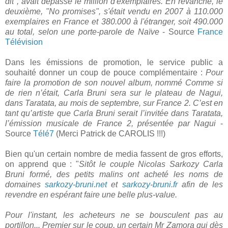
dit", avait dépassé le million d'exemplaires. En revanche, le
deuxième, "No promises", s'était vendu en 2007 à 110.000
exemplaires en France et 380.000 à l'étranger, soit 490.000
au total, selon une porte-parole de Naïve
- Source
France
Télévision
Dans les émissions de promotion, le service public a
souhaité donner un coup de pouce complémentaire :
Pour
faire la promotion de son nouvel album, nommé Comme si
de rien n’était, Carla Bruni sera sur le plateau de Nagui,
dans Taratata, au mois de septembre, sur France 2. C’est en
tant qu’artiste que Carla Bruni serait l’invitée dans Taratata,
l’émission musicale de France 2, présentée par Nagui
-
Source
Télé7
(Merci Patrick de CAROLIS !!!)
Bien qu'un certain nombre de media fassent de gros efforts,
on apprend que : "
Sitôt le couple Nicolas Sarkozy Carla
Bruni formé, des petits malins ont acheté les noms de
domaines
sarkozy-bruni.net
et
sarkozy-bruni.fr
afin de les
revendre en espérant faire une belle plus-value.
Pour l'instant, les acheteurs ne se bousculent pas au
portillon... Premier sur le coup, un certain Mr Zamora qui dès