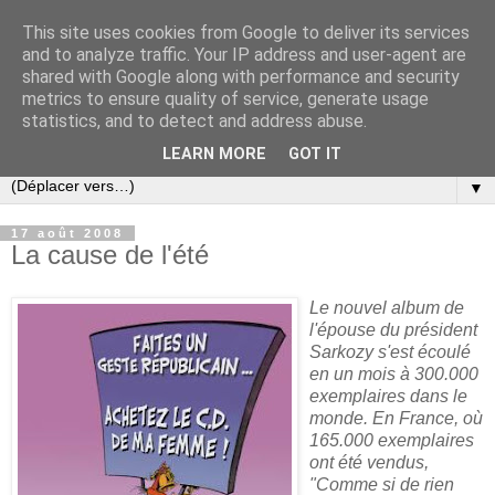
This site uses cookies from Google to deliver its services
Slovar les Nouvelles
and to analyze traffic. Your IP address and user-agent are
shared with Google along with performance and security
metrics to ensure quality of service, generate usage
Blog citoyen d'informations, de décryptages et de
statistics, and to detect and address abuse.
commentaires depuis 2005
LEARN MORE
GOT IT
▼
17 août 2008
La cause de l'été
Le nouvel album de
l'épouse du président
Sarkozy s'est écoulé
en un mois à 300.000
exemplaires dans le
monde. En France, où
165.000 exemplaires
ont été vendus,
"Comme si de rien