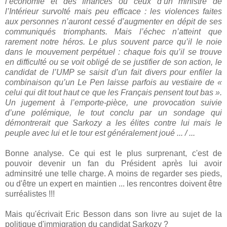
l’économie et des finances ou ceux d’un ministre de
l’Intérieur survolté mais peu efficace : les violences faites
aux personnes n’auront cessé d’augmenter en dépit de ses
communiqués triomphants. Mais l’échec n’atteint que
rarement notre héros. Le plus souvent parce qu’il le noie
dans le mouvement perpétuel : chaque fois qu’il se trouve
en difficulté ou se voit obligé de se justifier de son action, le
candidat de l’UMP se saisit d’un fait divers pour enfiler la
combinaison qu’un Le Pen laisse parfois au vestiaire de «
celui qui dit tout haut ce que les Français pensent tout bas ».
Un jugement à l’emporte-pièce, une provocation suivie
d’une polémique, le tout conclu par un sondage qui
démontrerait que Sarkozy a les élites contre lui mais le
peuple avec lui et le tour est généralement joué ... / ...
Bonne analyse. Ce qui est le plus surprenant, c'est de
pouvoir devenir un fan du Président après lui avoir
adminsitré une telle charge. A moins de regarder ses pieds,
ou d'être un expert en maintien ... les rencontres doivent être
surréalistes !!!
Mais qu'écrivait Eric Besson dans son livre au sujet de la
politique d'immigration du candidat Sarkozy ?