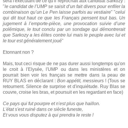
sera l'exécutant de ce qu'il reprochait aux candidat Sarkozy :
"
le candidat de l’UMP se saisit d’un fait divers pour enfiler la
combinaison qu’un Le Pen laisse parfois au vestiaire
" "
celui
qui dit tout haut ce que les Français pensent tout bas. Un
jugement à l’emporte-pièce, une provocation suivie d’une
polémique, le tout conclu par un sondage qui démontrerait
que Sarkozy a les élites contre lui mais le peuple avec lui et
le tour est généralement joué
"
Etonnant non ?
Mais, tout ceci risque de ne pas durer aussi longtemps qu'on
le croit à l'Elysée, l'UMP ou dans les ministères et on
pourrait bien voir les français se mettre dans la peau de
RUY BLAS en déclarant :
Bon appétit, messieurs
! (Tous se
retournent. Silence de surprise et d'inquiétude. Ruy Blas se
couvre, croise les bras, et poursuit en les regardant en face)
Ce pays qui fut pourpre et n'est plus que haillon.
L'état s'est ruiné dans ce siècle funeste,
Et vous vous disputez à qui prendra le reste !