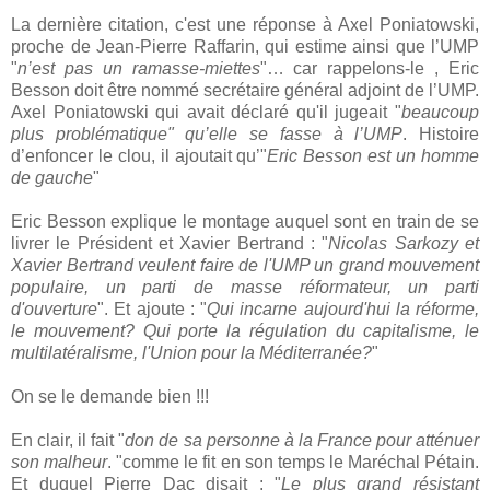
La dernière citation, c'est une réponse à Axel Poniatowski,
proche de Jean-Pierre Raffarin, qui estime ainsi que l’UMP
"
n’est pas un ramasse-miettes
"… car rappelons-le , Eric
Besson doit être nommé secrétaire général adjoint de l’UMP.
Axel Poniatowski qui avait déclaré qu'il jugeait "
beaucoup
plus problématique" qu’elle se fasse à l’UMP
. Histoire
d’enfoncer le clou, il ajoutait qu’"
Eric Besson est un homme
de gauche
"
Eric Besson explique le montage auquel sont en train de se
livrer le Président et Xavier Bertrand : "
Nicolas Sarkozy et
Xavier Bertrand veulent faire de l'UMP un grand mouvement
populaire, un parti de masse réformateur, un parti
d'ouverture
". Et ajoute : "
Qui incarne aujourd'hui la réforme,
le mouvement? Qui porte la régulation du capitalisme, le
multilatéralisme, l'Union pour la Méditerranée?
"
On se le demande bien !!!
En clair, il fait "
don de sa personne à la France pour atténuer
son malheur
. "comme le fit en son temps le Maréchal Pétain.
Et duquel Pierre Dac disait : "
Le plus grand résistant