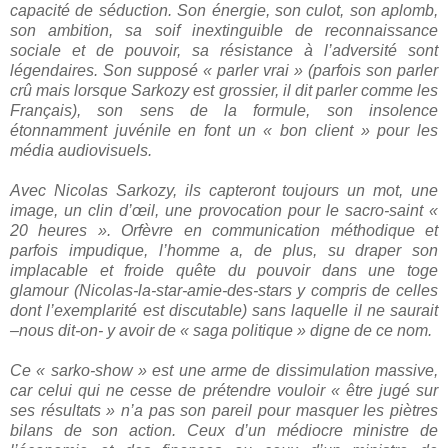
capacité de séduction. Son énergie, son culot, son aplomb,
son ambition, sa soif inextinguible de reconnaissance
sociale et de pouvoir, sa résistance à l’adversité sont
légendaires. Son supposé « parler vrai » (parfois son parler
crû mais lorsque Sarkozy est grossier, il dit parler comme les
Français), son sens de la formule, son insolence
étonnamment juvénile en font un « bon client » pour les
média audiovisuels.
Avec Nicolas Sarkozy, ils capteront toujours un mot, une
image, un clin d’œil, une provocation pour le sacro-saint «
20 heures ». Orfèvre en communication méthodique et
parfois impudique, l’homme a, de plus, su draper son
implacable et froide quête du pouvoir dans une toge
glamour (Nicolas-la-star-amie-des-stars y compris de celles
dont l’exemplarité est discutable) sans laquelle il ne saurait
–nous dit-on- y avoir de « saga politique » digne de ce nom.
Ce « sarko-show » est une arme de dissimulation massive,
car celui qui ne cesse de prétendre vouloir « être jugé sur
ses résultats » n’a pas son pareil pour masquer les piètres
bilans de son action. Ceux d’un médiocre ministre de