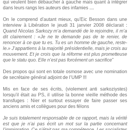
qui veulent bien débaucher à gauche mais quant à intégrer
dans leurs rangs les auteurs des infamies ....
On le comprend d'autant mieux, qu'Eic Besson dans une
interview à Libération le jeudi 31 janvier 2008 déclarait :
Quand Nicolas Sarkozy m’a demandé de le rejoindre, il m’a
dit clairement : «Je ne te demande pas de te renier, de
renoncer à ce que tu es. Tu es un homme de gauche, reste-
le.» J’appartiens à la majorité présidentielle, mais je crois au
mouvement. Et je crois que la réforme est plus prometteuse
que le statu quo. Elle n’est pas forcément un sacrifice
"
Des propos qui sont en totale osmose avec une nomination
de secrétaire général adjoint de l’UMP !!!
Mis en face de ses écrits, (violement anti sarkoziystes)
lorsqu'il était au PS, il utilise la bonne vieille méthode des
transfuges : Nier et surtout essayer de faire passer ses
anciens amis et collègues pour des félons
Je suis totalement responsable de ce rapport, mais la vérité
est que je n'ai pas écrit un mot sur la partie concernant
l'immigration. Ce n'était pas ma compétence. Les socialistes