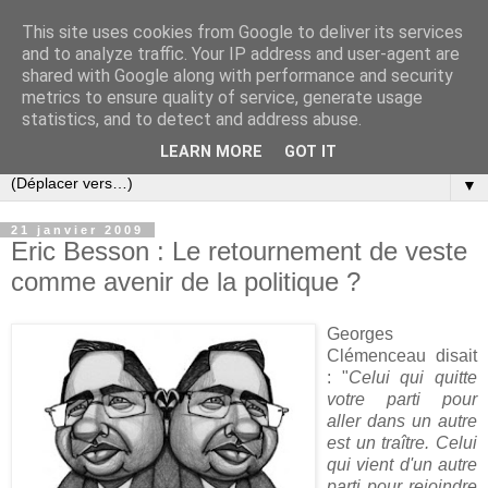
This site uses cookies from Google to deliver its services
Slovar les Nouvelles
and to analyze traffic. Your IP address and user-agent are
shared with Google along with performance and security
metrics to ensure quality of service, generate usage
Blog citoyen d'informations, de décryptages et de
statistics, and to detect and address abuse.
commentaires depuis 2005
LEARN MORE
GOT IT
▼
21 janvier 2009
Eric Besson : Le retournement de veste
comme avenir de la politique ?
Georges
Clémenceau disait
: "
Celui qui quitte
votre parti pour
aller dans un autre
est un traître. Celui
qui vient d'un autre
parti pour rejoindre