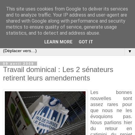
This site uses cookies from Google to deliver its services
Slovar les Nouvelles
and to analyze traffic. Your IP address and user-agent are
shared with Google along with performance and security
metrics to ensure quality of service, generate usage
Blog citoyen d'informations, de décryptages et de
statistics, and to detect and address abuse.
commentaires depuis 2005
LEARN MORE
GOT IT
▼
09 avril 2009
Travail dominical : Les 2 sénateurs
retirent leurs amendements
Les bonnes
nouvelles sont
assez rares pour
que nous ne les
évoquions pas.
Nous parlions hier
du retour en
catimini du projet