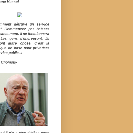
ane Hessel
mment détruire un service
ic? Commencez par baisser
inancement. Il ne fonctionnera
 Les gens s’énerveront. Ils
ont autre chose. C’est la
ique de base pour privatiser
vice public. »
 Chomsky
nd il n'y a plus d'idées dans