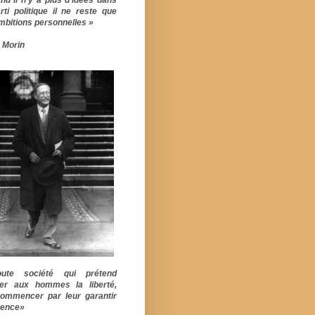
rti politique il ne reste que
mbitions personnelles »
 Morin
ute société qui prétend
er aux hommes la liberté,
commencer par leur garantir
stence»