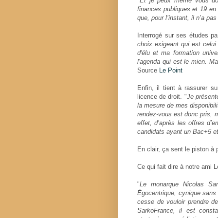
"
Et je peux même vous donn
finances publiques et 19 en d
que, pour l’instant, il n’a pa
Interrogé sur ses études par
choix exigeant qui est celu
d'élu et ma formation unive
l'agenda qui est le mien. Mai
Source
Le Point
Enfin, il tient à rassurer s
licence de droit. "
Je présente
la mesure de mes disponibilit
rendez-vous est donc pris, m
effet, d’après les offres d’
candidats ayant un Bac+5 et
En clair, ça sent le piston à p
Ce qui fait dire à notre ami 
"
Le monarque Nicolas Sar
Égocentrique, cynique sans b
cesse de vouloir prendre d
SarkoFrance, il est cons