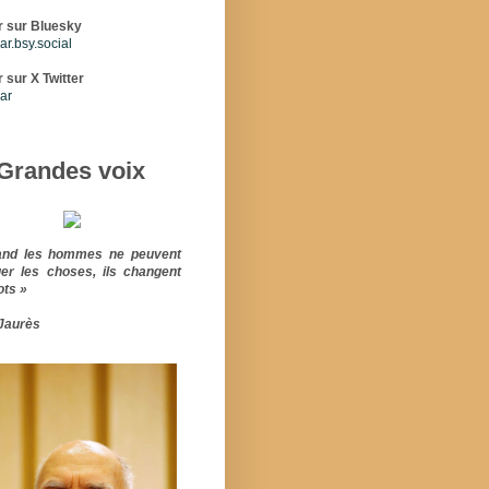
r sur Bluesky
r.bsy.social
 sur X Twitter
ar
Grandes voix
and les hommes ne peuvent
er les choses, ils changent
ots »
Jaurès