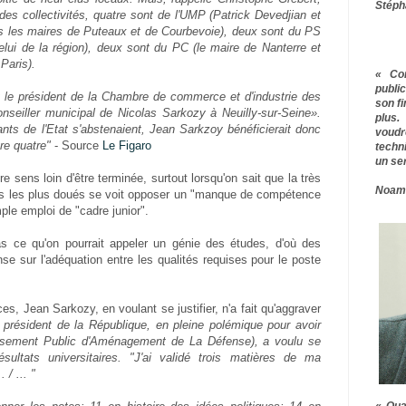
Stéph
des collectivités, quatre sont de l'UMP (Patrick Devedjian et
s les maires de Puteaux et de Courbevoie), deux sont du PS
celui de la région), deux sont du PC (le maire de Nanterre et
 Paris).
« Co
publ
st le président de la Chambre de commerce et d'industrie des
son f
nseiller municipal de Nicolas Sarkozy à Neuilly-sur-Seine».
plus.
nts de l'Etat s'abstenaient, Jean Sarkzoy bénéficierait donc
voudr
re quatre"
- Source
Le Figaro
techn
un ser
e sens loin d'être terminée, surtout lorsqu'on sait que la très
Noam
ts les plus doués se voit opposer un "manque de compétence
ple emploi de "cadre junior".
as ce qu'on pourrait appeler un génie des études, d'où des
e sur l'adéquation entre les qualités requises pour le poste
, Jean Sarkozy, en voulant se justifier, n'a fait qu'aggraver
u président de la République, en pleine polémique pour avoir
issement Public d'Aménagement de La Défense), a voulu se
ésultats universitaires. "J'ai validé trois matières de ma
/ ... "
« Qua