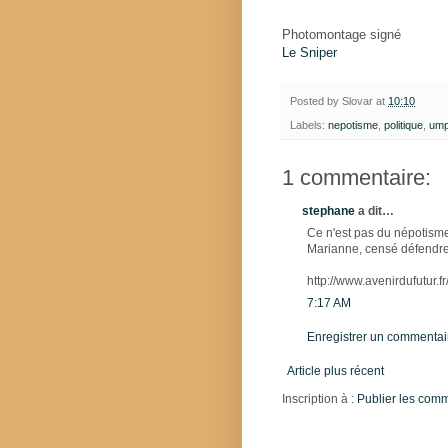
Photomontage signé
Le Sniper
Posted by
Slovar
at
10:10
Labels:
nepotisme
,
politique
,
um
1 commentaire:
stephane
a dit…
Ce n'est pas du népotisme,
Marianne, censé défendre l
http://www.avenirdufutur.
7:17 AM
Enregistrer un commentai
Article plus récent
Inscription à :
Publier les com