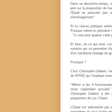
Dans un deuxième temps, ind
jeté sur la proposition de G
l'Epad ne puissent pas pa
d'aménagement
"
Et la classe politique entiè
Puisque même le président 
: "
si cela peut apaiser cette
Et bien, en ce qui nous con
solution qui va permettre d'a
d'un manifeste foutage de gu
Pourquoi ?
C'est Christophe Grébert, l'
de l'EPAD qui l'explique ave
"
Même si les 9 fonctionnair
reste cependant assurée"
Christophe Grébert a été 
proposition de Luc Chatel.
L'Epad est administré par 
ministères et pour l'autre m