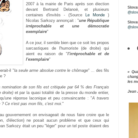
2007 à la mairie de Paris après son élection
Slova
devant Bertrand Delanoë, et plusieurs
@slova
centaines d'invités - (Source
Le Monde
)
Nicolas Sarkozy annonçait : "
une République
Slovar
irréprochable et une démocratie
@slov
exemplaire
"
A ce jour, il semble bien que ce soit les propos
sarcastiques de l'humoriste (de droite) qui
aient eu raison de "
l'irréprochable et de
l'exemplaire
"
rait-il "
la seule arme absolue contre le chômage
" ... des fils
« Qu
ue ?
chang
les m
 nomination de son fils est critiquée par 64 % des Français
Jean 
 droite)
et par la quasi totalité de la presse du monde entier,
qu'une réponse laconique et peu convaincante : "
A travers
 ? Ce n'est pas mon fils, c'est moi
."
au gouvernement on envisageait de nous faire croire que le
n, d'élection) ne posait aucun problème et que ceux qui
ean Sarkozy était un peu "léger" pour un tel poste étaient des