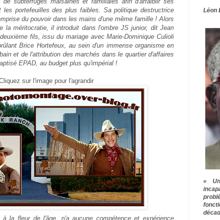
de subterfuges malsaines et familiales afin d'affaiblir ses
 les portefeuilles des plus faibles. Sa politique destructrice
Léon 
'emprise du pouvoir dans les mains d'une même famille ! Alors
de la méritocratie, il introduit dans l'ombre JS junior, dit Jean
deuxième fils, issu du mariage avec Marie-Dominique Culioli
brûlant Brice Hortefeux, au sein d'un immense organisme en
in et de l'attribution des marchés dans le quartier d'affaires
baptisé EPAD, au budget plus qu'impérial !
Cliquez sur l'image pour l'agrandir
« Une
inca
prob
fonct
décad
à la fleur de l'âge, n'a aucune compétence et expérience