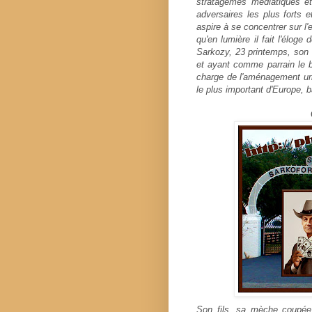
stratagèmes médiatiques et 
adversaires les plus forts et
aspire à se concentrer sur l
qu'en lumière il fait l'éloge 
Sarkozy, 23 printemps, son 
et ayant comme parrain le 
charge de l'aménagement urba
le plus important d'Europe, 
Son fils, sa mèche coupée 