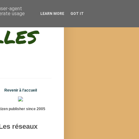
 user-agent
nerate usage
LEARN MORE
GOT IT
lles
Revenir à l'accueil
tizen publisher since 2005
Les réseaux