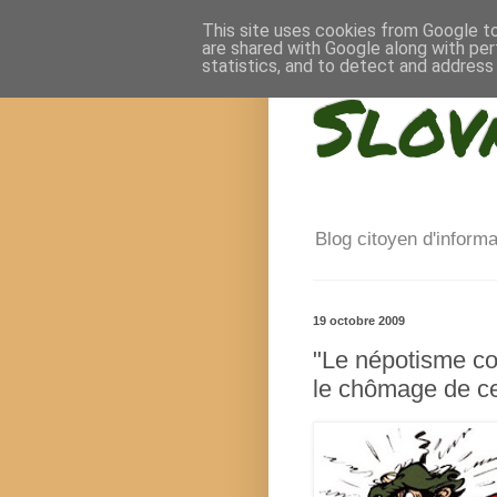
This site uses cookies from Google to 
are shared with Google along with per
statistics, and to detect and address
Slov
Blog citoyen d'inform
19 octobre 2009
"Le népotisme co
le chômage de ce