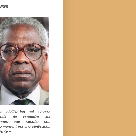
Blum
 civilisation qui s'avère
pable de résoudre les
lèmes que suscite son
ionnement est une civilisation
ente »