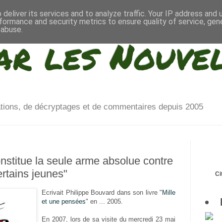
deliver its services and to analyze traffic. Your IP address and
formance and security metrics to ensure quality of service, ge
 abuse.
ar les Nouve
ations, de décryptages et de commentaires depuis 2005
nstitue la seule arme absolue contre
rtains jeunes"
Ci
Ecrivait Philippe Bouvard dans son livre "
Mille
et une pensées
" en ... 2005.
En 2007, lors de sa visite du mercredi 23 mai