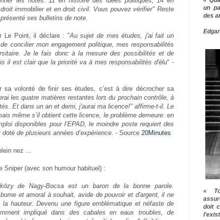
er les notes: 11 en histoire des idées politiques; 14 en
un pa
roit immobilier et en droit civil. Vous pouvez vérifier" Reste
des a
s présenté ses bulletins de note
.
Edgar
 Le Point, il déclare : "
Au sujet de mes études, j'ai fait un
i de concilier mon engagement politique, mes responsabilités
rsitaire. Je le fais donc à la mesure des possibilités et de
s il est clair que la priorité va à mes responsabilités d'élu
" -
ur sa volonté de finir ses études, c’est à dire décrocher sa
rai les quatre matières restantes lors du prochain contrôle, à
és. Et dans un an et demi, j'aurai ma licence!" affirme-t-il. Le
ais même s’il obtient cette licence, le problème demeure: en
emploi disponibles pour l’EPAD, le moindre poste requiert des
 doté de plusieurs années d’expérience
. - Source
20Minutes
lein nez ...
Le Sniper (avec son humour habituel) :
közy de Nagy-Bocsa est un baron de la bonne parole.
« To
orne et amoral à souhait, avide de pouvoir et d'argent, il ne
assur
e la hauteur. Devenu une figure emblématique et néfaste de
doit 
tamment impliqué dans des cabales en eaux troubles, de
l'exi