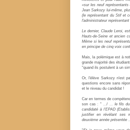
«sur les neuf représentants 
Jean Sarkozy lui-même, plu
(le représentant du Stif et 
l'administrateur représentant
Le dernier, Claude Leroi, e
Hauts-de-Seine et ancien co
Même si les neuf représenta
en principe de cinq voix cont
Mais, la polémique est à notr
grande majorité des étudian
"quand ils postulent à un sim
Or, l'élève Sarkozy n'est p
questions encore sans répons
et le niveau du candidat !
Car en termes de compétences
son cas : " .../ ...
le fils d
candidaté à l’EPAD (Etabl
justifier en révélant ses r
deuxième année présentée ... 