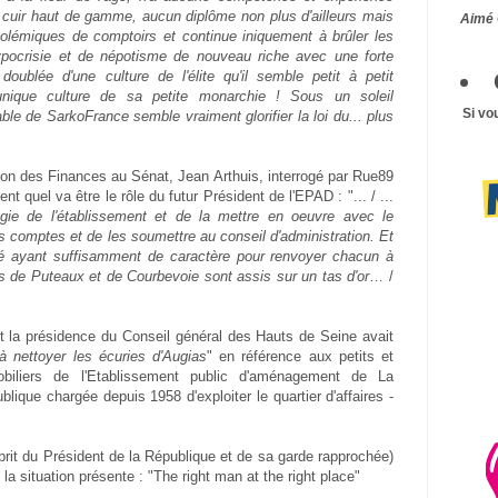
n cuir haut de gamme, aucun diplôme non plus d'ailleurs mais
Aimé 
olémiques de comptoirs et continue iniquement à brûler les
ypocrisie et de népotisme de nouveau riche avec une forte
oublée d'une culture de l'élite qu'il semble petit à petit
l'unique culture de sa petite monarchie ! Sous un soleil
Si vo
ble de SarkoFrance semble vraiment glorifier la loi du... plus
on des Finances au Sénat, Jean Arthuis, interrogé par Rue89
t quel va être le rôle du futur Président de l'EPAD : "... / ...
atégie de l'établissement et de la mettre en oeuvre avec le
les comptes et de les soumettre au conseil d'administration. Et
ité ayant suffisamment de caractère pour renvoyer chacun à
us de Puteaux et de Courbevoie sont assis sur un tas d'or
… /
t la présidence du Conseil général des Hauts de Seine avait
 nettoyer les écuries d'Augias
" en référence aux petits et
biliers de l'Etablissement public d'aménagement de La
lique chargée depuis 1958 d'exploiter le quartier d'affaires -
esprit du Président de la République et de sa garde rapprochée)
a situation présente : "The right man at the right place"