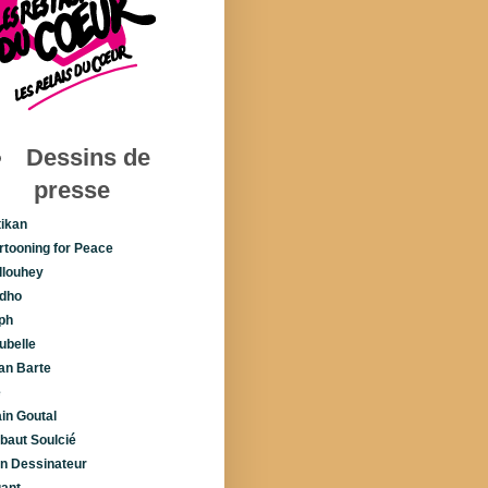
Dessins de
presse
tikan
rtooning for Peace
llouhey
dho
ph
ubelle
lan Barte
é
ain Goutal
ibaut Soulcié
n Dessinateur