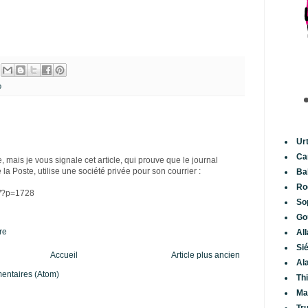
p
Ur
Ca
 mais je vous signale cet article, qui prouve que le journal
a Poste, utilise une société privée pour son courrier :
Ba
Ro
fr/?p=1728
So
Go
re
Al
Si
Accueil
Article plus ancien
Al
mentaires (Atom)
Th
Ma