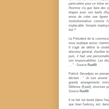
particulière pour ce trône e
l'homme n'a que faire des p
étapes avec ses barils d'h
envie de créer une lignée d
institutionnaliser comme 
implacable, l'empire impitoya
fort !
"
Le Président de la commissi
nous explique assez clairemen
Il s'agit de définir la str
directeur général, d'arrêter 
puis, il faut une personnal
ses responsabilités. Les él
... " - Source
Rue89
Patrick Devedjian en prenan
déclaré : "
Je suis amené à
grands arrangements immo
Défense (Epad), structure pub
Source
Rue89
Il ne fait nul doute (dans l'
que Jean Sarkozy, est, dans l