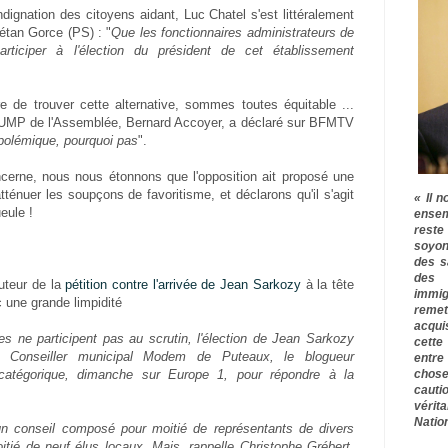
ignation des citoyens aidant, Luc Chatel s'est littéralement
aétan Gorce (PS) : "
Que les fonctionnaires administrateurs de
rticiper à l'élection du président de cet établissement
re de trouver cette alternative, sommes toutes équitable ...
UMP de l'Assemblée, Bernard Accoyer, a déclaré sur BFMTV
 polémique, pourquoi pas
".
cerne, nous nous étonnons que l'opposition ait proposé une
tténuer les soupçons de favoritisme, et déclarons qu'il s'agit
« Il n
eule !
ensem
rest
soyon
des s
des 
auteur de la
pétition contre l'arrivée de Jean Sarkozy
à la tête
immig
c une grande limpidité
remet
acqui
es ne participent pas au scrutin, l'élection de Jean Sarkozy
cette
. Conseiller municipal Modem de Puteaux, le blogueur
entre
chose
catégorique, dimanche sur Europe 1, pour répondre à la
cauti
vérit
Nation
un conseil composé pour moitié de représentants de divers
oitié de neuf élus locaux. Mais, rappelle Christophe Grébert,