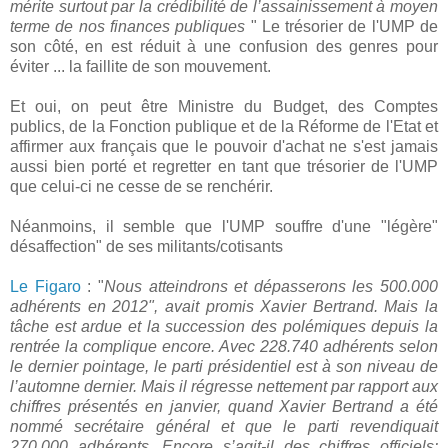
mérite surtout par la crédibilité de l’assainissement à moyen
terme de nos finances publiques
" Le trésorier de l'UMP de
son côté, en est réduit à une confusion des genres pour
éviter ... la faillite de son mouvement.
Et oui, on peut être Ministre du Budget, des Comptes
publics, de la Fonction publique et de la Réforme de l'Etat et
affirmer aux français que le pouvoir d'achat ne s'est jamais
aussi bien porté et regretter en tant que trésorier de l'UMP
que celui-ci ne cesse de se renchérir.
Néanmoins, il semble que l'UMP souffre d'une "légère"
désaffection" de ses militants/cotisants
Le Figaro
: "
Nous atteindrons et dépasserons les 500.000
adhérents en 2012", avait promis Xavier Bertrand. Mais la
tâche est ardue et la succession des polémiques depuis la
rentrée la complique encore. Avec 228.740 adhérents selon
le dernier pointage, le parti présidentiel est à son niveau de
l’automne dernier. Mais il régresse nettement par rapport aux
chiffres présentés en janvier, quand Xavier Bertrand a été
nommé secrétaire général et que le parti revendiquait
270.000 adhérents. Encore s’agit-il des chiffres officiels: