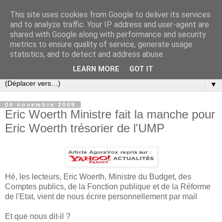
This site uses cookies from Google to deliver its services
Slovar les Nouvelles
and to analyze traffic. Your IP address and user-agent are
shared with Google along with performance and security
metrics to ensure quality of service, generate usage
Blog citoyen d'informations, de décryptages et de
statistics, and to detect and address abuse.
commentaires depuis 2005
LEARN MORE
GOT IT
▼
04 novembre 2009
Eric Woerth Ministre fait la manche pour
Eric Woerth trésorier de l'UMP
Hé, les lecteurs, Eric Woerth, Ministre du Budget, des
Comptes publics, de la Fonction publique et de la Réforme
de l'Etat, vient de nous écrire personnellement par mail
Et que nous dit-il ?