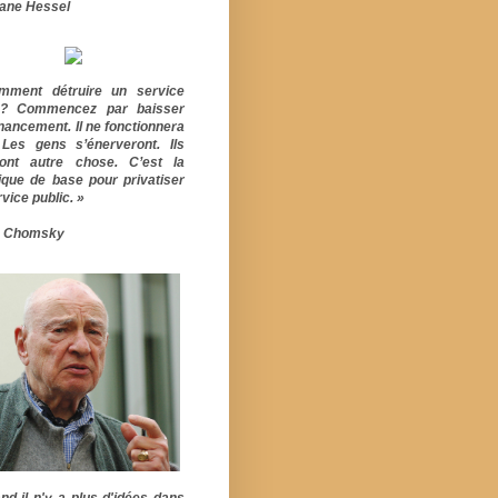
ane Hessel
mment détruire un service
ic? Commencez par baisser
inancement. Il ne fonctionnera
 Les gens s’énerveront. Ils
ont autre chose. C’est la
ique de base pour privatiser
vice public. »
 Chomsky
nd il n'y a plus d'idées dans