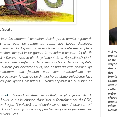
 Sport :
 jour des enfants. L'occasion choisie par le dernier rejeton de
12 ans, pour se rendre au camp des Loges disséquer
favorite. Un dispositif spécial de sécurité a été mis en place
« Il n
ccasion. Incapable de gagner la moindre rencontre depuis fin
ensem
à à l'avenir avec le fils du président de la République? On le
rest
 jamais bien longtemps dans ses fonctions dans la capitale,
soyon
 surtout pas occulter Louis, fan assidu du club parisien qui
des s
rectement aux joueurs pour leur communiquer ses
des 
cères avant le clasico de dimanche au stade Vélodrome face
immig
remet
des plus grands présidents... Robin Leproux n'a qu'à bien se
acqui
cette
entre
rivait
: "
Grand amateur de football, le plus jeune fils du
chose
 Louis, a eu la chance d'assister à l'entraînement du PSG,
cauti
 Loges (Yvelines). La sécurité avait, pour l'occasion, été
vérit
. Louis Sarkozy, qui a pu approcher les joueurs parisiens, est
Nation
ent vers 12h15
"