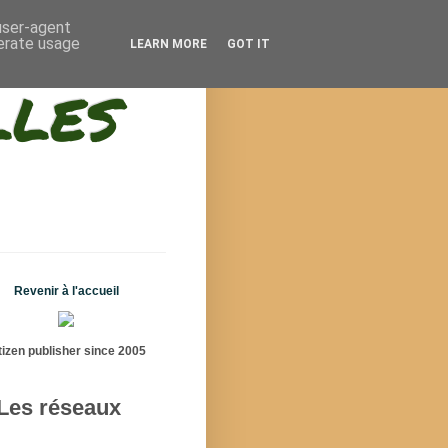
 user-agent
nerate usage
LEARN MORE
GOT IT
lles
Revenir à l'accueil
tizen publisher since 2005
Les réseaux