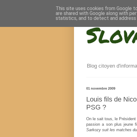
This site uses cookies from Google to 
are shared with Google along with per
statistics, and to detect and address
Slov
Blog citoyen d'inform
01 novembre 2009
Louis fils de Nico
PSG ?
On le sait tous, le Présiden
passion a son plus jeune fil
Sarkozy suit les matches du