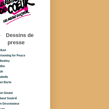
Dessins de
presse
tikan
rtooning for Peace
llouhey
dho
ph
ubelle
lan Barte
é
ain Goutal
ibaut Soulcié
n Dessinateur