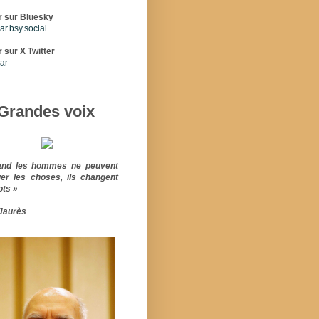
r sur Bluesky
r.bsy.social
 sur X Twitter
ar
Grandes voix
and les hommes ne peuvent
er les choses, ils changent
ots »
Jaurès