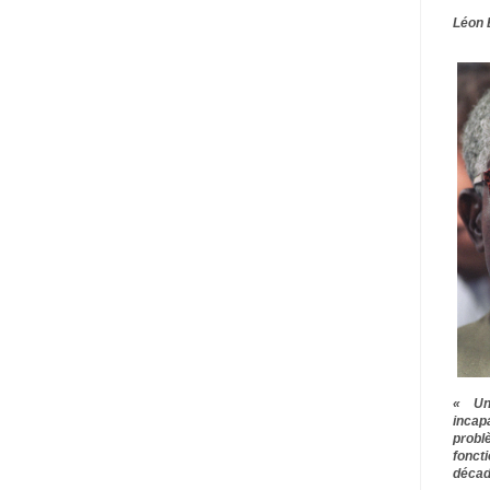
Léon 
« Une
inca
prob
fonct
décad