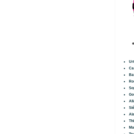
Ur
Ca
Ba
Ro
So
Go
Al
Si
Al
Th
Ma