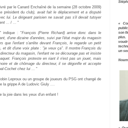
Stéph
livré par le Canard Enchaîné de la semaine (28 octobre 2009)
Le président du club
), avait fait le déplacement et a disputé
c lui. Le dirigeant parisien ne savait pas s'il devait tutoyer
dent
... / ... "
« Co
publ
son f
" indique : "
François (Pierre Richard) arrive donc dans le
plus.
nt, d'une dizaine d'années, suivi par l'état major du magasin
voudr
s que l'enfant s'arrête devant François, le regarde un petit
techn
, et dit d'une voix plate : "je veux ça". Il montre François du
un ser
 directeur du magasin, l'enfant ne se décourage pas et insiste
aquet. François proteste en riant il n'est pas un jouet, mais
Noam
oire et de chômage du directeur, il se dégonfle et accepte
al-Cochet chez lui
... "
i Robin Leproux ou un groupe de joueurs du PSG ont changé de
 la grippe A de Ludovic Giuly ....
e la joie dans les yeux d'un enfant !
« Qua