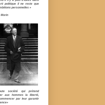
rti politique il ne reste que
mbitions personnelles »
 Morin
ute société qui prétend
er aux hommes la liberté,
commencer par leur garantir
stence»