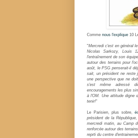
Comme
nous l'explique
10 Le
"
Mercredi c'est en général le
Nicolas Sarkozy, Louis 
l'entraînement de son équipe 
autour des terrains pour l'o
août, le PSG penserait-il déj
sait, un président ne reste
une perspective que ne doit
s'est même adressé di
encouragements les plus sin
à l'OM. Une attitude digne 
tenir!
"
Le Parisien, plus sobre,
éc
président de la République,
mercredi matin, au Camp des
renforcée autour des terrains
reprti du centre d'entrainem