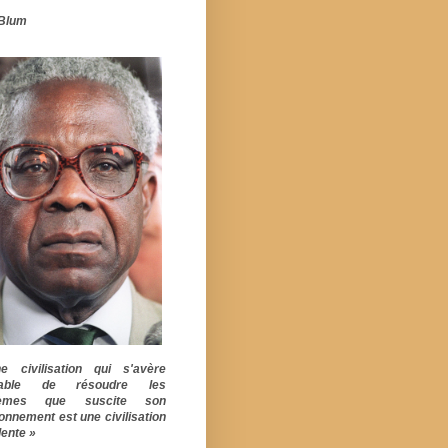
Blum
 civilisation qui s'avère
pable de résoudre les
lèmes que suscite son
ionnement est une civilisation
ente »