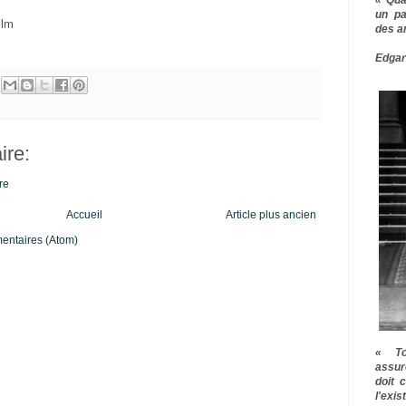
un pa
ilm
des a
Edgar
re:
re
Accueil
Article plus ancien
mentaires (Atom)
« To
assur
doit 
l'exi