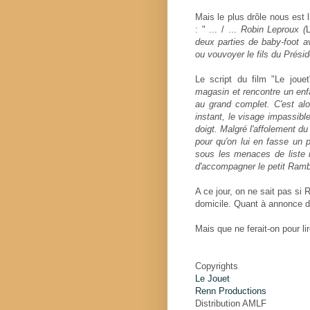
Mais le plus drôle nous est 
: " ... / ...
Robin Leproux (
deux parties de baby-foot ave
ou vouvoyer le fils du Prési
Le script du film "Le jouet
magasin et rencontre un enfa
au grand complet. C'est alor
instant, le visage impassible
doigt. Malgré l'affolement du
pour qu'on lui en fasse un p
sous les menaces de liste n
d'accompagner le petit Ramb
A ce jour, on ne sait pas s
domicile. Quant à annonce de
Mais que ne ferait-on pour lir
Copyrights
Le Jouet
Renn Productions
Distribution AMLF