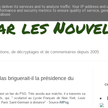
deliver its services and to analyze traffic. Your IP address and
formance and security metrics to ensure quality of service, ge
 abuse.
ar les Nouve
ations, de décryptages et de commentaires depuis 2005
las briguerait-il la présidence du
Ci
t est un fan du PSG. Très assidu aux matchs, il a transmis sa
s, qui, "
scolarisé au Lycée Français de New York, Louis
 Paris Saint-Germain à distance
" - Source
AllPsg
.