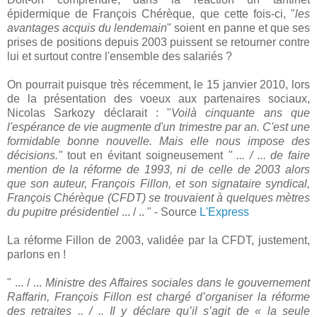
épidermique de François Chérèque, que cette fois-ci, "
les
avantages acquis du lendemain
" soient en panne et que ses
prises de positions depuis 2003 puissent se retourner contre
lui et surtout contre l'ensemble des salariés ?
On pourrait puisque très récemment, le 15 janvier 2010, lors
de la présentation des voeux aux partenaires sociaux,
Nicolas Sarkozy déclarait : "
Voilà cinquante ans que
l'espérance de vie augmente d'un trimestre par an. C'est une
formidable bonne nouvelle. Mais elle nous impose des
décisions."
tout en évitant soigneusement
" ... / ... de faire
mention de la réforme de 1993, ni de celle de 2003 alors
que son auteur, François Fillon, et son signataire syndical,
François Chérèque (CFDT) se trouvaient à quelques mètres
du pupitre présidentiel
... / .. " - Source
L'Express
La réforme Fillon de 2003, validée par la CFDT, justement,
parlons en !
" ... / ...
Ministre des Affaires sociales dans le gouvernement
Raffarin, François Fillon est chargé d’organiser la réforme
des retraites .. / .. Il y déclare qu’il s’agit de « la seule