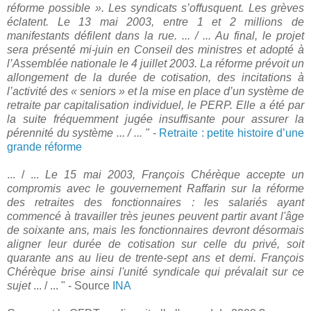
réforme possible ». Les syndicats s’offusquent. Les grèves
éclatent. Le 13 mai 2003, entre 1 et 2 millions de
manifestants défilent dans la rue. ... / ... Au final, le projet
sera présenté mi-juin en Conseil des ministres et adopté à
l’Assemblée nationale le 4 juillet 2003. La réforme prévoit un
allongement de la durée de cotisation, des incitations à
l’activité des « seniors » et la mise en place d’un système de
retraite par capitalisation individuel, le PERP. Elle a été par
la suite fréquemment jugée insuffisante pour assurer la
pérennité du système ... / ... "
-
Retraite : petite histoire d’une
grande réforme
... / ...
Le 15 mai 2003, François Chérèque accepte un
compromis avec le gouvernement Raffarin sur la réforme
des retraites des fonctionnaires : les salariés ayant
commencé à travailler très jeunes peuvent partir avant l'âge
de soixante ans, mais les fonctionnaires devront désormais
aligner leur durée de cotisation sur celle du privé, soit
quarante ans au lieu de trente-sept ans et demi. François
Chérèque brise ainsi l'unité syndicale qui prévalait sur ce
sujet
... / ... " - Source
INA