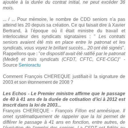
ajoutée à la durée du contrat initial, ne peut excéder 36
mois
.
... / ... Pour mémoire, le nombre de CDD seniors n'a pas
atteind les 20 depuis sa création. Ce qui faisait dire à Xavier
Bertrand, à l'époque où il était ministre du travail et
interlocuteur des syndicats signataires : "
Les contrats
seniors avaient été mis en place entre le patronat et les
syndicats, vous voyez le brillant succès... 20 ont été signés
".
Rappellons que : "
ce dispositif avait été ratifié par le patronat
(Medef) et trois syndicats (CFDT, CFTC, CFE-CGC)
" -
Source
Senioractu
Comment François CHEREQUE justifiait-il la signature de
2003 et son étonnement de 2008 ?
Les Echos - Le Premier ministre affirme que le passage
de 40 à 41 ans de la durée de cotisation d'ici à 2012 est
inscrit dans la loi de 2003...
François CHEREQUE -
François Fillon est amnésique. Il
omet systématiquement de rappeler que la loi permet de
différer le passage à 41 ans en fonction, entre autres, de
l'évolution de l'emploi des seniors. La CFDT est fidèle au