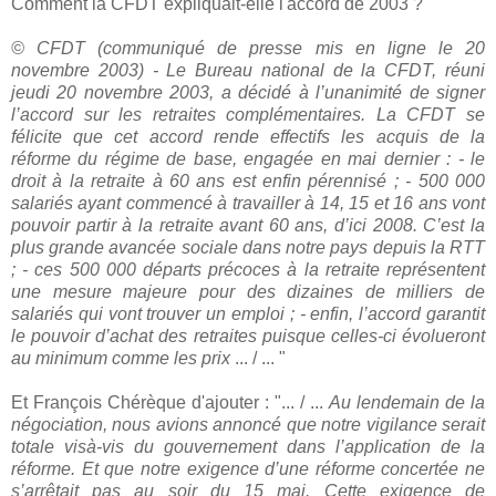
Comment la CFDT expliquait-elle l'accord de 2003 ?
© CFDT (communiqué de presse mis en ligne le 20
novembre 2003) - Le Bureau national de la CFDT, réuni
jeudi 20 novembre 2003, a décidé à l’unanimité de signer
l’accord sur les retraites complémentaires. La CFDT se
félicite que cet accord rende effectifs les acquis de la
réforme du régime de base, engagée en mai dernier :
- le
droit à la retraite à 60 ans est enfin pérennisé ;
- 500 000
salariés ayant commencé à travailler à 14, 15 et 16 ans vont
pouvoir partir à la retraite avant 60 ans, d’ici 2008. C’est la
plus grande avancée sociale dans notre pays depuis la RTT
;
- ces 500 000 départs précoces à la retraite représentent
une mesure majeure pour des dizaines de milliers de
salariés qui vont trouver un emploi ;
- enfin, l’accord garantit
le pouvoir d’achat des retraites puisque celles-ci évolueront
au minimum comme les prix
... / ... "
Et François Chérèque d'ajouter : "... / ...
Au lendemain de la
négociation, nous avions annoncé que notre vigilance serait
totale visà-vis du gouvernement dans l’application de la
réforme. Et que notre exigence d’une réforme concertée ne
s’arrêtait pas au soir du 15 mai. Cette exigence de