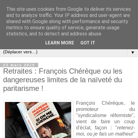
This site uses cookies from Google to deliver its services
Slovar les Nouvelles
and to analyze traffic. Your IP address and user-agent are
shared with Google along with performance and security
metrics to ensure quality of service, generate usage
Blog citoyen d'informations, de décryptages et de
statistics, and to detect and address abuse.
commentaires depuis 2005
LEARN MORE
GOT IT
▼
23 mars 2010
Retraites : François Chérèque ou les
dangereuses limites de la naïveté du
paritarisme !
François Chérèque, le
promoteur du
"syndicalisme réformiste",
vient de faire un coup
d'éclat, façon : "
retenez-
moi, ou je fais un malheur
"