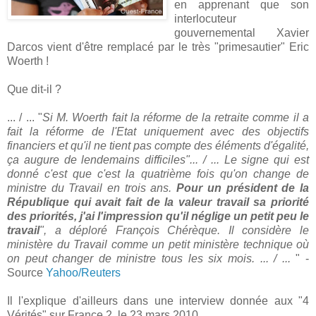
en apprenant que son
interlocuteur
gouvernemental Xavier
Darcos vient d'être remplacé par le très "primesautier" Eric
Woerth !
Que dit-il ?
... / ... "
Si M. Woerth fait la réforme de la retraite comme il a
fait la réforme de l'Etat uniquement avec des objectifs
financiers et qu'il ne tient pas compte des éléments d'égalité,
ça augure de lendemains difficiles"... / ... Le signe qui est
donné c'est que c'est la quatrième fois qu'on change de
ministre du Travail en trois ans.
Pour un président de la
République qui avait fait de la valeur travail sa priorité
des priorités, j'ai l'impression qu'il néglige un petit peu le
travail
", a déploré François Chérèque. Il considère le
ministère du Travail comme un petit ministère technique où
on peut changer de ministre tous les six mois. ... / ...
" -
Source
Yahoo/Reuters
Il l'explique d'ailleurs dans une interview donnée aux "4
Vérités" sur France 2, le 23 mars 2010