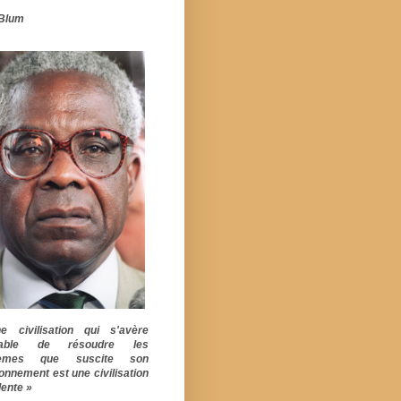
Blum
 civilisation qui s'avère
pable de résoudre les
lèmes que suscite son
ionnement est une civilisation
ente »