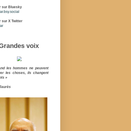
r sur Bluesky
r.bsy.social
 sur X Twitter
ar
Grandes voix
and les hommes ne peuvent
er les choses, ils changent
ots »
Jaurès