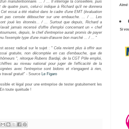
un manutentionnaire. ... / ... Il interroge la conseillère, puis
Aimé 
t de quatre jours, celui-ci indique à Richard qu'il ne donnera
.. Cet essai a été réalisé dans le cadre d'une EMT (évaluation
riori pas censée déboucher sur une embauche. ... / ... Les
ont joué les étonnés... / ... Surtout que depuis, Richard a
'avait jamais recensé d'offre d'emploi concernant un « chef
Si vo
tournures, depuis, le chef d'entreprise aurait promis de payer
u l'exemple type d'une main-d'œuvre bon marché ... / ...
"
t assez radical sur le sujet : "
Cela revient plus à offrir aux
essai gratuite, non décomptée en cas d'embauche, que de
x chômeurs ", rétorque Rubens Bardaji, de la CGT Pôle emploi,
iffres au niveau national pour juger de l'efficacité de la
ignées avec l'entreprise sont bidons et n'engagent à rien,
 travail gratuit
" - Source
Le Figaro
ssible et légal pour une entreprise de tester gratuitement les
 En toute quiétude !