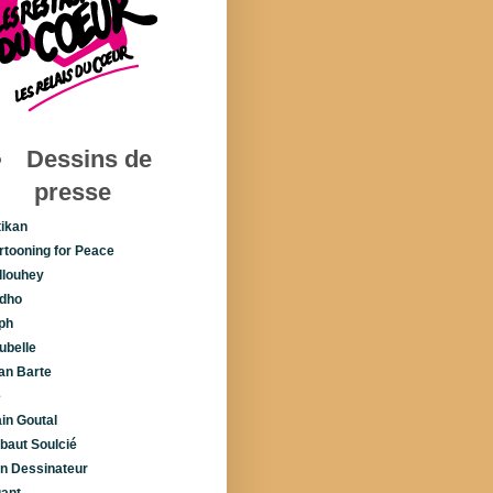
Dessins de
presse
tikan
rtooning for Peace
llouhey
dho
ph
ubelle
lan Barte
é
ain Goutal
ibaut Soulcié
n Dessinateur