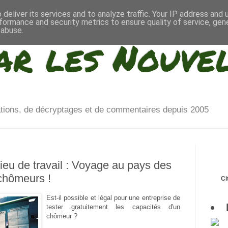
deliver its services and to analyze traffic. Your IP address and
formance and security metrics to ensure quality of service, ge
 abuse.
ar les Nouve
ations, de décryptages et de commentaires depuis 2005
ieu de travail : Voyage au pays des
 chômeurs !
Ci
Est-il possible et légal pour une entreprise de
tester gratuitement les capacités d'un
chômeur ?