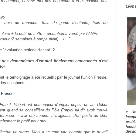
e rendement, l’ANPE met des chômeurs à la disposition des
Léon 
uro.
frais de transport, frais de garde d’enfants, frais de
salaire + le coût de cette « prestation » versé par l’ANPE
hômeur.(2 semaines à temps plein)
.. /... "
te "évaluation période d'essai" ?
t des demandeurs d'emploi finalement embauchés n'est
loi
"
t le témoignage a été recueillit par le journal l'Union Presse,
des questions !
n Presse
 Franck Habart est demandeur d'emploi depuis un an. Début
tent quand sa conseillère du Pôle Emploi lui dit avoir trouvé
« Une
téresser. « J'ai été surpris. Il s'agissait d'un poste de chef
inca
ranchement le profil pour moi.
prob
fonct
décad
ectue un stage. Mais il se rend vite compte que le travail