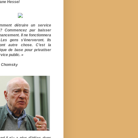
ane Hessel
mment détruire un service
ic? Commencez par baisser
inancement. Il ne fonctionnera
 Les gens s’énerveront. Ils
ont autre chose. C’est la
ique de base pour privatiser
vice public. »
 Chomsky
nd il n'y a plus d'idées dans