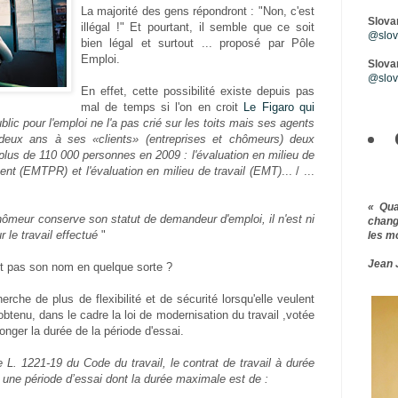
La majorité des gens répondront : "Non, c'est
Slova
illégal !" Et pourtant, il semble que ce soit
@slova
bien légal et surtout ... proposé par Pôle
Emploi.
Slovar
@slov
En effet, cette possibilité existe depuis pas
mal de temps si l'on en croit
Le Figaro qui
blic pour l'emploi ne l'a pas crié sur les toits mais ses agents
deux ans à ses «clients» (entreprises et chômeurs) deux
 plus de 110 000 personnes en 2009 : l'évaluation en milieu de
ment (EMTPR) et l'évaluation en milieu de travail (EMT)
... / ...
« Qu
ômeur conserve son statut de demandeur d'emploi, il n'est ni
chang
le travail effectué
"
les m
Jean 
it pas son nom en quelque sorte ?
erche de plus de flexibilité et de sécurité lorsqu'elle veulent
 obtenu, dans le cadre la loi de modernisation du travail ,votée
longer la durée de la période d'essai.
le L. 1221-19 du Code du travail, le contrat de travail à durée
une période d’essai dont la durée maximale est de :