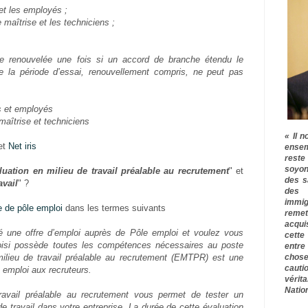
et les employés ;
 maîtrise et les techniciens ;
re renouvelée une fois si un accord de branche étendu le
 de la période d’essai, renouvellement compris, ne peut pas
s et employés
maîtrise et techniciens
« Il n
et
Net iris
ensem
rest
soyon
luation en milieu de travail préalable au recrutement
" et
des s
avail
" ?
des 
immig
e de pôle emploi
dans les termes suivants
remet
acqui
 une offre d’emploi auprès de Pôle emploi et voulez vous
cette
oisi possède toutes les compétences nécessaires au poste
entre
chose
milieu de travail préalable au recrutement (EMTPR) est une
cauti
 emploi aux recruteurs.
vérit
Nation
travail préalable au recrutement vous permet de tester un
de travail dans votre entreprise. La durée de cette évaluation