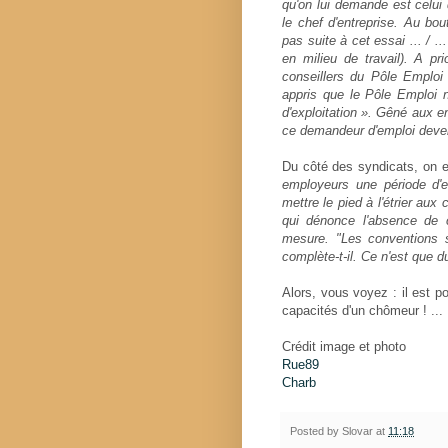
qu'on lui demande est celui d'
le chef d'entreprise. Au bou
pas suite à cet essai ... / .
en milieu de travail). A p
conseillers du Pôle Emploi 
appris que le Pôle Emploi n
d'exploitation ». Gêné aux en
ce demandeur d'emploi deven
Du côté des syndicats, on es
employeurs une période d'
mettre le pied à l'étrier au
qui dénonce l'absence de ch
mesure. "Les conventions s
complète-t-il. Ce n'est que du
Alors, vous voyez : il est po
capacités d'un chômeur ! ...
Crédit image et photo
Rue89
Charb
Posted by
Slovar
at
11:18