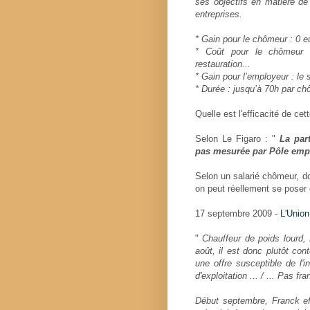
ses objectifs en matière d
entreprises.
* Gain pour le chômeur : 0 e
* Coût pour le chômeur : 
restauration...
* Gain pour l’employeur : le 
* Durée : jusqu’à 70h par c
Quelle est l'efficacité de cet
Selon Le Figaro : "
La par
pas mesurée par Pôle emp
Selon un salarié chômeur, don
on peut réellement se poser 
17 septembre 2009 -
L'Unio
"
Chauffeur de poids lourd,
août, il est donc plutôt con
une offre susceptible de l'in
d'exploitation ... / ... Pas f
Début septembre, Franck eff