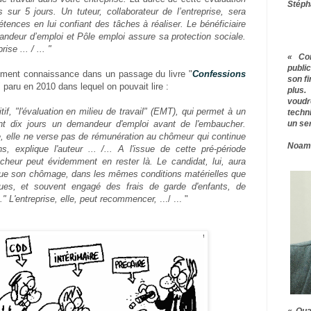
Stéph
 sur 5 jours. Un tuteur, collaborateur de l’entreprise, sera
tences en lui confiant des tâches à réaliser. Le bénéficiaire
ndeur d’emploi et Pôle emploi assure sa protection sociale.
rise ... / ...
"
« Co
publ
ement connaissance dans un passage du livre "
Confessions
son f
" paru en 2010 dans lequel on pouvait lire :
plus.
voudr
sitif, "l'évaluation en milieu de travail" (EMT), qui permet à un
techn
un ser
nt dix jours un demandeur d'emploi avant de l'embaucher.
e, elle ne verse pas de rémunération au chômeur qui continue
Noam
s, explique l'auteur ... /...
A l'issue de cette pré-période
cheur peut évidemment en rester là. Le candidat, lui, aura
 que son chômage, dans les mêmes conditions matérielles que
gues, et souvent engagé des frais de garde d'enfants, de
n." L'entreprise, elle, peut recommencer,
.../ ... "
« Qua