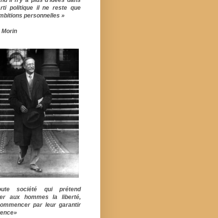
rti politique il ne reste que
mbitions personnelles »
 Morin
ute société qui prétend
er aux hommes la liberté,
commencer par leur garantir
stence»