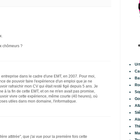
x.
aux chômeurs ?
Ur
Ca
n entreprise dans le cadre d'une EMT, en 2007. Pour moi,
Ba
nce de pouvoir faire l'expérience d'un emploi que je ne
Ro
voir rafraichir mon CV qui était resté figé depuis 5 ans. Je
e à la fin de cette EMT, et on ne m'en avait pas promise,
So
ouvoir vivre cette expérience, même courte (40 heures), où
Go
hoses utiles dans mon domaine, l'informatique.
Al
Si
Al
Th
Ma
ère attitrée", que j'ai vue pour la première fois cette