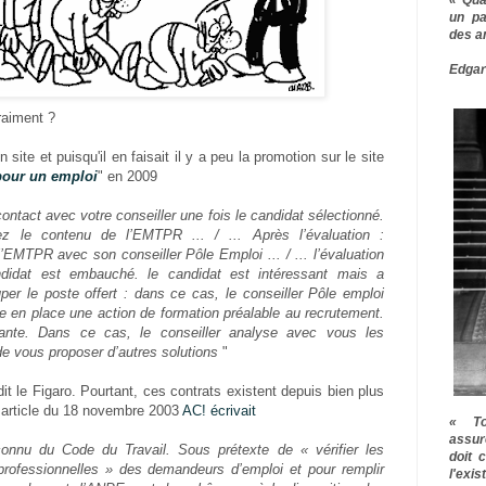
un pa
des a
Edgar
raiment ?
 site et puisqu'il en faisait il y a peu la promotion sur le site
pour un emploi
" en 2009
ntact avec votre conseiller une fois le candidat sélectionné.
z le contenu de l’EMTPR ... / ... Après l’évaluation :
 l’EMTPR avec son conseiller Pôle Emploi ... / ... l’évaluation
andidat est embauché. le candidat est intéressant mais a
er le poste offert : dans ce cas, le conseiller Pôle emploi
e en place une action de formation préalable au recrutement.
ante. Dans ce cas, le conseiller analyse avec vous les
 de vous proposer d’autres solutions
"
dit le Figaro. Pourtant, ces contrats existent depuis bien plus
 article du 18 novembre 2003
AC! écrivait
« To
assur
connu du Code du Travail. Sous prétexte de « vérifier les
doit 
rofessionnelles » des demandeurs d’emploi et pour remplir
l'exi