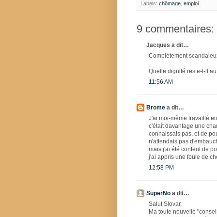
Labels:
chômage
,
emploi
9 commentaires:
Jacques a dit…
Complètement scandaleu
Quelle dignité reste-t-il 
11:56 AM
Brome
a dit…
J'ai moi-même travaillé e
c'était davantage une cha
connaissais pas, et de pou
n'attendais pas d'embauch
mais j'ai été content de p
j'ai appris une foule de c
12:58 PM
SuperNo
a dit…
Salut Slovar,
Ma toute nouvelle "conseill