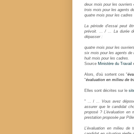
deux mois pour les ouvriers 
trois mois pour les agents de
quatre mois pour les cadres
La période d’essai peut êt
prévoit. ... / ... La durée
dépasser :
quatre mois pour les ouvrier
six mois pour les agents de 
huit mois pour les cadres.
Source
Ministère du Travail
Alors, d'où sortent ces "
éva
"
évaluation en milieu de tr
Elles sont décrites sur le
sit
" ... / ...
Vous avez déposé
assurer que le candidat ch
proposé ? L’évaluation en 
prestation proposée par Pôle
L’évaluation en milieu de 
candidat en situation réelle 