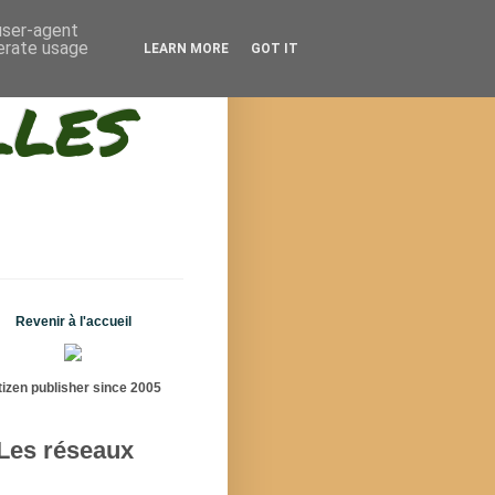
 user-agent
nerate usage
LEARN MORE
GOT IT
lles
Revenir à l'accueil
tizen publisher since 2005
Les réseaux