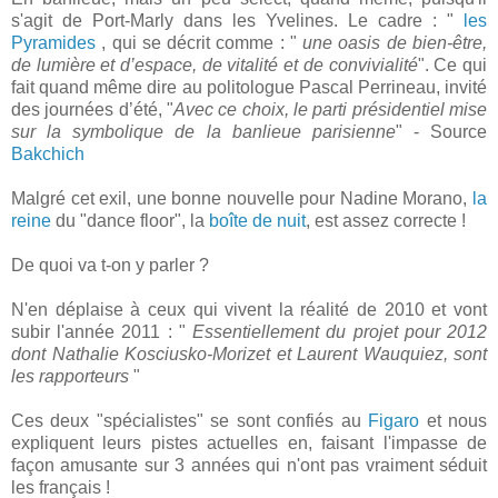
s'agit de Port-Marly dans les Yvelines. Le cadre : "
les
Pyramides
, qui se décrit comme : "
une oasis de bien-être,
de lumière et d’espace, de vitalité et de convivialité
". Ce qui
fait quand même dire au politologue Pascal Perrineau, invité
des journées d’été, "
Avec ce choix, le parti présidentiel mise
sur la symbolique de la banlieue parisienne
" - Source
Bakchich
Malgré cet exil, une bonne nouvelle pour Nadine Morano,
la
reine
du "dance floor", la
boîte de nuit
, est assez correcte !
De quoi va t-on y parler ?
N'en déplaise à ceux qui vivent la réalité de 2010 et vont
subir l'année 2011 : "
Essentiellement du projet pour 2012
dont Nathalie Kosciusko-Morizet et Laurent Wauquiez, sont
les rapporteurs
"
Ces deux "spécialistes" se sont confiés au
Figaro
et nous
expliquent leurs pistes actuelles en, faisant l'impasse de
façon amusante sur 3 années qui n'ont pas vraiment séduit
les français !