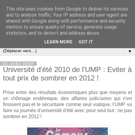
This site uses cookies from Google to deliver its services
Slovar les Nouvelles
and to analyze traffic. Your IP address and user-agent are
shared with Google along with performance and security
metrics to ensure quality of service, generate usage
Blog citoyen d'informations, de décryptages et de
statistics, and to detect and address abuse.
commentaires depuis 2005
LEARN MORE
GOT IT
▼
31 août 2010
Université d'été 2010 de l'UMP : Eviter à
tout prix de sombrer en 2012 !
Prise entre des résultats économiques plus que moyens et
un chômage endémique, des affaires judiciaires qui n'en
finissent pas et le sécuritaire comme seul viatique, l'UMP va
faire sa journée d'université d'été avec pour seul but : ne pas
sombrer en 2012 !