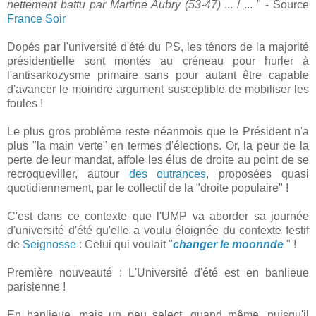
nettement battu par Martine Aubry (53-47)
... / ... " - Source
France Soir
Dopés par l'université d'été du PS, les ténors de la majorité
présidentielle sont montés au créneau pour hurler à
l'antisarkozysme primaire sans pour autant être capable
d'avancer le moindre argument susceptible de mobiliser les
foules !
Le plus gros problème reste néanmois que le Président n'a
plus "la main verte" en termes d'élections. Or, la peur de la
perte de leur mandat, affole les élus de droite au point de se
recroqueviller, autour
des outrances
, proposées quasi
quotidiennement, par le collectif de la "droite populaire" !
C'est dans ce contexte que l'UMP va aborder sa journée
d'université d'été qu'elle a voulu éloignée du contexte festif
de
Seignosse
: Celui qui voulait "
changer le moonnde
" !
Première nouveauté : L'Université d'été est en banlieue
parisienne !
En banlieue, mais un peu select, quand même, puisqu'il