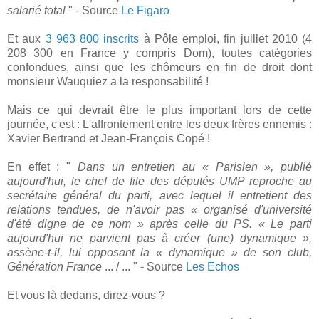
salarié total
" - Source
Le Figaro
Et aux
3 963 800 inscrits
à Pôle emploi, fin juillet 2010 (4
208 300 en France y compris Dom), toutes catégories
confondues, ainsi que les chômeurs en fin de droit dont
monsieur Wauquiez a la responsabilité !
Mais ce qui devrait être le plus important lors de cette
journée, c'est : L'affrontement entre les deux frères ennemis :
Xavier Bertrand et Jean-François Copé !
En effet : "
Dans un entretien au « Parisien », publié
aujourd'hui, le chef de file des députés UMP reproche au
secrétaire général du parti, avec lequel il entretient des
relations tendues, de n'avoir pas « organisé d'université
d'été digne de ce nom » après celle du PS. « Le parti
aujourd'hui ne parvient pas à créer (une) dynamique »,
assène-t-il, lui opposant la « dynamique » de son club,
Génération France
... / ... " - Source
Les Echos
Et vous là dedans, direz-vous ?