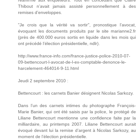
réaffirmé aux enquêteurs. Tout en concédant que Claire
Thibout n’avait jamais assisté personnellement à des
remises d’enveloppes.
"Je crois que la vérité va sortir", pronostique l’avocat,
évoquant les documents produits par le site marianne2.fr
(près de 400.000 euros sortis en liquide dans les mois qui
ont précédé l’élection présidentielle, ndlr).
http://www.france-info.com/france-justice-police-2010-07-
09-bettencourt-l-avocat-de-l-ex-comptable-denonce-le-
harcelement-464014-9-11.html
Jeudi 2 septembre 2010 :
Bettencourt : les carnets Banier désignent Nicolas Sarkozy.
Dans l’un des carnets intimes du photographe François-
Marie Banier, qui ont été saisis par la police, le protégé de
Liliane Bettencourt mentionne une confidence faite par la
milliardaire, au printemps 2007. Liliane Bettencourt aurait
évoqué devant lui la remise d’argent à Nicolas Sarkozy, au
moment de l’élection présidentielle.