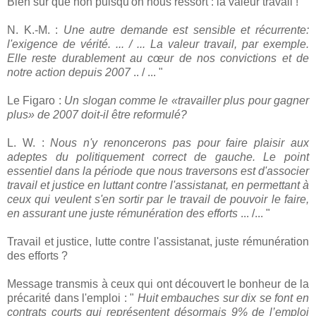
Bien sur que non puisqu'on nous ressort : la valeur travail !
N. K.-M. :
Une autre demande est sensible et récurrente:
l'exigence de vérité. ... / ... La valeur travail, par exemple.
Elle reste durablement au cœur de nos convictions et de
notre action depuis 2007
.. / ... "
Le Figaro :
Un slogan comme le «travailler plus pour gagner
plus» de 2007 doit-il être reformulé?
L. W. :
Nous n'y renoncerons pas pour faire plaisir aux
adeptes du politiquement correct de gauche. Le point
essentiel dans la période que nous traversons est d'associer
travail et justice en luttant contre l'assistanat, en permettant à
ceux qui veulent s'en sortir par le travail de pouvoir le faire,
en assurant une juste rémunération des efforts
... /... "
Travail et justice, lutte contre l'assistanat, juste rémunération
des efforts ?
Message transmis à ceux qui ont découvert le bonheur de la
précarité dans l'emploi : "
Huit embauches sur dix se font en
contrats courts qui représentent désormais 9% de l’emploi