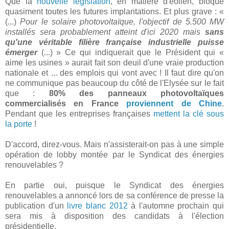
Que la
nouvelle législation
, en matière d'éolien, bloque
quasiment toutes les futures implantations. Et plus grave : «
(...)
Pour le solaire photovoltaïque, l'objectif de 5.500 MW
installés sera probablement atteint d'ici 2020 mais
sans
qu'une véritable filière française industrielle puisse
émerger
(...) » Ce qui indiquerait que le Président qui «
aime les usines » aurait fait son deuil d'une vraie production
nationale et ... des emplois qui vont avec ! Il faut dire qu'on
ne communique pas beaucoup du côté de l'Elysée sur le fait
que :
80% des panneaux photovoltaïques
commercialisés en France
proviennent de Chine
.
Pendant que les entreprises françaises
mettent la clé sous
la porte
!
D'accord, direz-vous. Mais n'assisterait-on pas à une simple
opération de lobby montée par le Syndicat des énergies
renouvelables ?
En partie oui, puisque le Syndicat des énergies
renouvelables a annoncé lors de sa conférence de presse la
publication d'un
livre blanc 2012
à l'automne prochain qui
sera mis à disposition des candidats à l'élection
présidentielle.