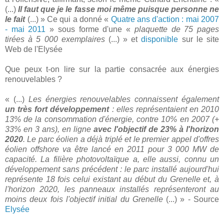
(...)
Il faut que je le fasse moi même puisque personne ne
le fait
(...) » Ce qui a donné «
Quatre ans d'action : mai 2007
- mai 2011
» sous forme d'une «
plaquette de 75 pages
tirées à 5 000 exemplaires
(...) » et
disponible
sur le site
Web de l'Elysée
Que peux t-on lire sur la partie consacrée aux énergies
renouvelables ?
« (...)
Les énergies renouvelables connaissent également
un très fort développement
: elles représentaient en 2010
13% de la consommation d'énergie, contre 10% en 2007 (+
33% en 3 ans), en ligne
avec l'objectif de 23% à l'horizon
2020
. Le parc éolien a déjà triplé et le premier appel d'offres
éolien offshore va être lancé en 2011 pour 3 000 MW de
capacité. La filière photovoltaïque a, elle aussi, connu un
développement sans précédent : le parc installé aujourd'hui
représente 18 fois celui existant au début du Grenelle et, à
l'horizon 2020, les panneaux installés représenteront au
moins deux fois l'objectif initial du Grenelle
(...) » - Source
Elysée