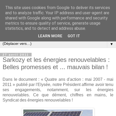
This site uses cookies from Google to deliver its services
Slovar les Nouvelles
and to analyze traffic. Your IP address and user-agent are
shared with Google along with performance and security
metrics to ensure quality of service, generate usage
Blog citoyen d'informations, de décryptages et de
statistics, and to detect and address abuse.
commentaires depuis 2005
LEARN MORE
GOT IT
▼
27 avril 2011
Sarkozy et les énergies renouvelables :
Belles promesses et ... mauvais bilan !
Dans le document : « Quatre ans d'action : mai 2007 - mai
2011 » publié par l'Elysée, notre Président affirme avoir tenu
ses engagements, notamment, sur les énergies
renouvelables. Ce que dément, chiffres en mains, le
Syndicat des énergies renouvelables !