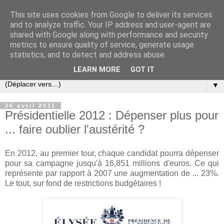
This site uses cookies from Google to deliver its services
Slovar les Nouvelles
and to analyze traffic. Your IP address and user-agent are
shared with Google along with performance and security
metrics to ensure quality of service, generate usage
Blog citoyen d'informations, de décryptages et de
statistics, and to detect and address abuse.
commentaires depuis 2005
LEARN MORE
GOT IT
▼
26 avril 2011
Présidentielle 2012 : Dépenser plus pour
... faire oublier l'austérité ?
En 2012, au premier tour, chaque candidat pourra dépenser
pour sa campagne jusqu'à 16,851 millions d'euros. Ce qui
représente par rapport à 2007 une augmentation de ... 23%.
Le tout, sur fond de restrictions budgétaires !