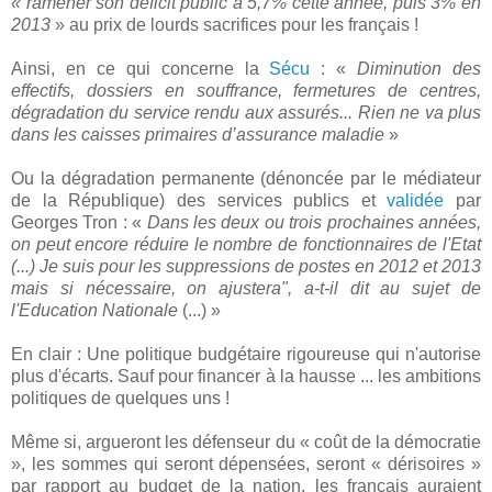
« ramener son déficit public à 5,7% cette année, puis 3% en
2013
» au prix de lourds sacrifices pour les français !
Ainsi, en ce qui concerne la
Sécu
: «
Diminution des
effectifs, dossiers en souffrance, fermetures de centres,
dégradation du service rendu aux assurés... Rien ne va plus
dans les caisses primaires d’assurance maladie
»
Ou la dégradation permanente (dénoncée par le médiateur
de la République) des services publics et
validée
par
Georges Tron : «
Dans les deux ou trois prochaines années,
on peut encore réduire le nombre de fonctionnaires de l'Etat
(...) Je suis pour les suppressions de postes en 2012 et 2013
mais si nécessaire, on ajustera", a-t-il dit au sujet de
l'Education Nationale
(...) »
En clair : Une politique budgétaire rigoureuse qui n'autorise
plus d'écarts. Sauf pour financer à la hausse ... les ambitions
politiques de quelques uns !
Même si, argueront les défenseur du « coût de la démocratie
», les sommes qui seront dépensées, seront « dérisoires »
par rapport au budget de la nation, les français auraient