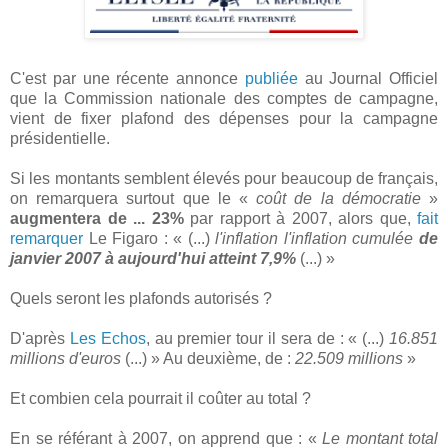
C'est par une récente annonce
publiée
au Journal Officiel
que la Commission nationale des comptes de campagne,
vient de fixer plafond des dépenses pour la campagne
présidentielle.
Si les montants semblent élevés pour beaucoup de français,
on remarquera surtout que le «
coût de la démocratie
»
augmentera de ... 23%
par rapport à 2007, alors que,
fait
remarquer
Le Figaro : « (...)
l'inflation l'inflation cumulée
de
janvier 2007 à aujourd'hui atteint 7,9%
(...) »
Quels seront les plafonds autorisés ?
D'après
Les Echos
, au premier tour il sera de : « (...)
16.851
millions d'euros
(...) » Au deuxième, de :
22.509 millions
»
Et combien cela pourrait il coûter au total ?
En se référant à 2007, on apprend que : «
Le montant total