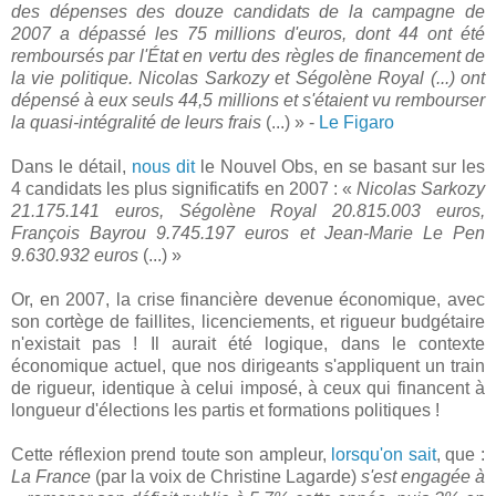
des dépenses des douze candidats de la campagne de
2007 a dépassé les 75 millions d'euros, dont 44 ont été
remboursés par l'État en vertu des règles de financement de
la vie politique. Nicolas Sarkozy et Ségolène Royal (...) ont
dépensé à eux seuls 44,5 millions et s'étaient vu rembourser
la quasi-intégralité de leurs frais
(...) » -
Le Figaro
Dans le détail,
nous dit
le Nouvel Obs, en se basant sur les
4 candidats les plus significatifs en 2007 : «
Nicolas Sarkozy
21.175.141 euros, Ségolène Royal 20.815.003 euros,
François Bayrou 9.745.197 euros et Jean-Marie Le Pen
9.630.932 euros
(...) »
Or, en 2007, la crise financière devenue économique, avec
son cortège de faillites, licenciements, et rigueur budgétaire
n'existait pas ! Il aurait été logique, dans le contexte
économique actuel, que nos dirigeants s'appliquent un train
de rigueur, identique à celui imposé, à ceux qui financent à
longueur d'élections les partis et formations politiques !
Cette réflexion prend toute son ampleur,
lorsqu'on sait
, que :
La France
(par la voix de Christine Lagarde)
s'est engagée à