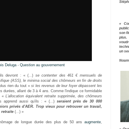
Stéph
« Co
publ
son f
plus.
voudr
techn
un ser
Noam
ois Deluga - Question au gouvernement
ils devront : « (...)
se contenter des 461 € mensuels de
écifique (ASS), le minima social des chômeurs en fin de droits
 plus rien du tout «
si les revenus de leur foyer dépassent les
s durées, allant de 3 à 4 ans. Comme l'indique ce formidable
: «
L'allocation équivalent retraite supprimée, des chômeurs
s apprend aussi qu'ils : « (...)
seraient près de 30 000
ors privés d'AER. Trop vieux pour retrouver un travail,
 retraite
(...) »
 chômage de longue durée des plus de 50 ans
augmente
,
« Qua