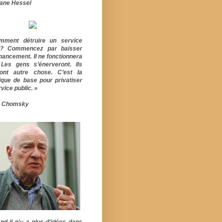
ane Hessel
mment détruire un service
ic? Commencez par baisser
inancement. Il ne fonctionnera
 Les gens s’énerveront. Ils
ont autre chose. C’est la
ique de base pour privatiser
vice public. »
 Chomsky
nd il n'y a plus d'idées dans