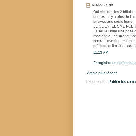
RHASS a dit…
Oui Vincent, les 2 billet
bornes il n'y a plus de lim
là, avec une seule ligne:
LE CLIENTELISME POLIT
La seule issue une prise 
l'assiette au beurre tout 
centre.L'avenir passe par
précises et limités dans le
11:13 AM
Enregistrer un commentai
Article plus récent
Inscription à :
Publier les com