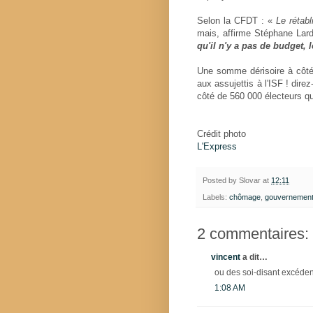
Selon la CFDT : «
Le rétab
mais, affirme Stéphane Lard
qu'il n'y a pas de budget, 
Une somme dérisoire à côté
aux assujettis à l'ISF ! dir
côté de 560 000 électeurs qu
Crédit photo
L'Express
Posted by
Slovar
at
12:11
Labels:
chômage
,
gouvernemen
2 commentaires:
vincent
a dit…
ou des soi-disant excéden
1:08 AM