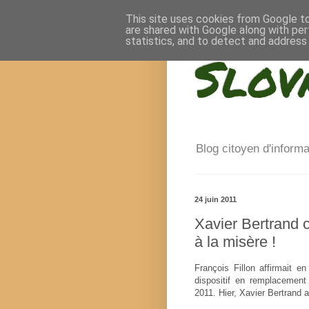
This site uses cookies from Google to 
are shared with Google along with per
statistics, and to detect and address
Slov
Blog citoyen d'inform
24 juin 2011
Xavier Bertrand
à la misère !
François Fillon affirmait 
dispositif en remplacement 
2011. Hier, Xavier Bertrand a 