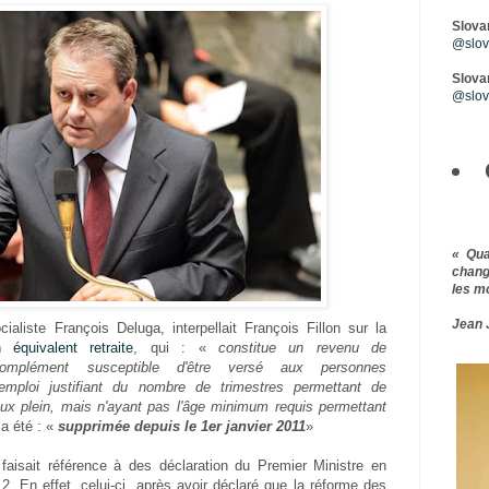
Slova
@slova
Slovar
@slov
« Qu
chang
les m
Jean 
ialiste François Deluga, interpellait François Fillon sur la
n équivalent retraite
, qui : «
constitue un revenu de
mplément susceptible d'être versé aux personnes
'emploi justifiant du nombre de trimestres permettant de
taux plein, mais n'ayant pas l'âge minimum requis permettant
a été : «
supprimée depuis le 1er janvier 2011
»
l faisait référence à des déclaration du Premier Ministre en
. En effet, celui-ci, après avoir déclaré que la réforme des