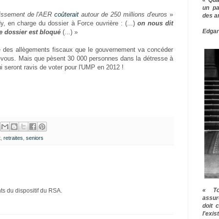
un pa
lissement de l'AER
coûterait
autour de 250 millions d'euros
»
des a
y, en charge du dossier à Force ouvrière : (...)
on nous dit
Edgar
le dossier est bloqué
(...) »
 des allègements fiscaux que le gouvernement va concéder
ez-vous. Mais que pèsent 30 000 personnes dans la détresse à
i seront ravis de voter pour l'UMP en 2012 !
t
,
retraites
,
seniors
« To
ts du dispositif du RSA.
assur
doit 
l'exi