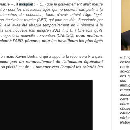
nnable
» , il
indiquait
: « (...)
que
le gouvernement allait mettre
tion pour les travailleurs âgés qui ne peuvent pas partir à la
trimestres de cotisation, faute d’avoir atteint l’âge légal.
tion équivalent retraite (AER) qui joue ce rôle. Supprimée par
, elle avait été rétablie temporairement en « réponse à la
is une nouvelle fois jusqu'en 2011 (...)
(...)
Une fois qu'ils
nt négocié la nouvelle convention (UNEDIC),
nous mettrons
lent à l'AER, pérenne, pour les travailleurs les plus âgés
llon mais Xavier Bertrand qui a apporté la réponse à François
« Il n
ncera pas un renouvellement de l'allocation équivalent
ensem
rest
a priorité est de : «
ramener vers l'emploi les salariés les
soyon
des s
des 
immig
remet
acqui
cette
entre
chose
cauti
vérit
Nation