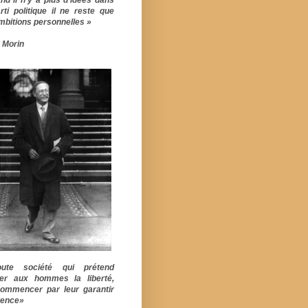
rti politique il ne reste que
mbitions personnelles »
 Morin
ute société qui prétend
er aux hommes la liberté,
commencer par leur garantir
stence»