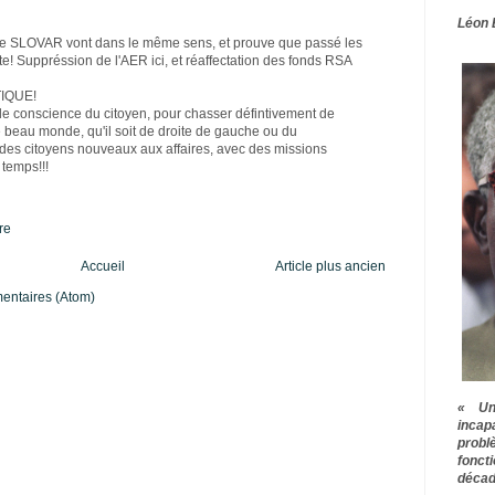
Léon 
s de SLOVAR vont dans le même sens, et prouve que passé les
ite! Suppréssion de l'AER ici, et réaffectation des fonds RSA
IQUE!
de conscience du citoyen, pour chasser défintivement de
ce beau monde, qu'il soit de droite de gauche ou du
 des citoyens nouveaux aux affaires, avec des missions
 temps!!!
re
Accueil
Article plus ancien
mentaires (Atom)
« Une
inca
prob
fonct
décad