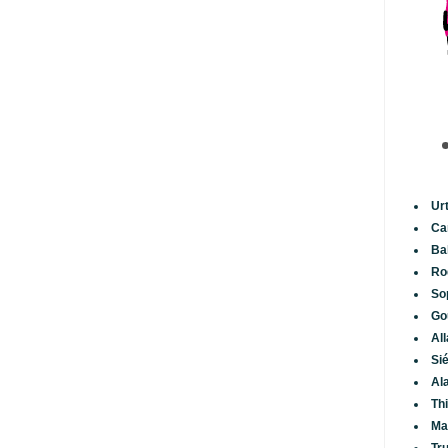
Ur
Ca
Ba
Ro
So
Go
Al
Si
Al
Th
Ma