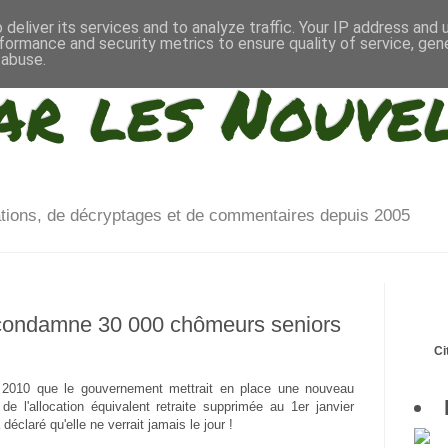
deliver its services and to analyze traffic. Your IP address and
formance and security metrics to ensure quality of service, ge
 abuse.
ar les Nouve
ations, de décryptages et de commentaires depuis 2005
 condamne 30 000 chômeurs seniors
Ci
en 2010 que le gouvernement mettrait en place une nouveau
de l'allocation équivalent retraite supprimée au 1er janvier
déclaré qu'elle ne verrait jamais le jour !