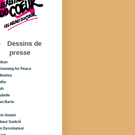
Dessins de
presse
tikan
rtooning for Peace
llouhey
dho
ph
ubelle
lan Barte
é
ain Goutal
ibaut Soulcié
n Dessinateur