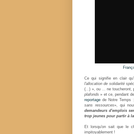
Franç
Ce qui signifie en clair qu'
l'allocation de solidarité sp
(...) », ou ... ne toucheront,
plafonds
» et ce, pendant de
reportage
de Notre Temps 
sans ressources
», qui nou
demandeurs d'emplois seni
trop jeunes pour partir à la
Et lorsqu'on sait que le
impitoyablement !