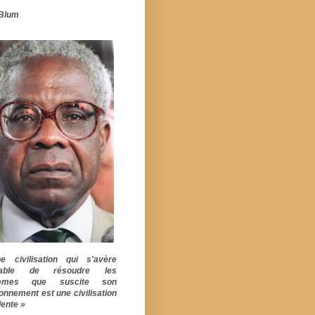
Blum
 civilisation qui s'avère
pable de résoudre les
lèmes que suscite son
ionnement est une civilisation
ente »