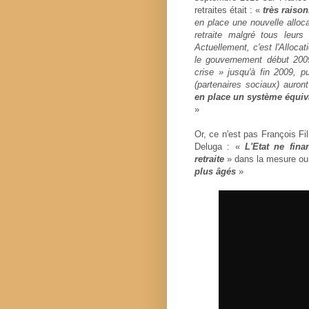
retraites était : «
très raiso
en place une nouvelle alloca
retraite malgré tous leurs 
Actuellement, c'est l'Alloca
le gouvernement début 2009
crise » jusqu'à fin 2009, pu
(partenaires sociaux) auro
en place un système équiva
»
Or, ce n'est pas François Fi
Deluga : «
L'Etat ne fina
retraite
» dans la mesure ou s
plus âgés
»