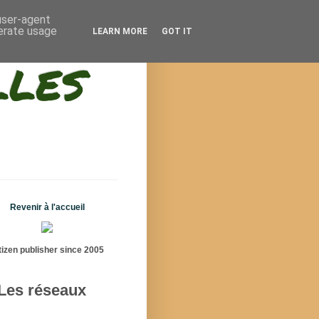
 user-agent
nerate usage
LEARN MORE
GOT IT
lles
Revenir à l'accueil
tizen publisher since 2005
Les réseaux