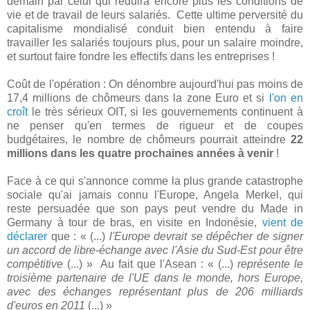
demain par celui qui réduira encore plus les conditions de
vie et de travail de leurs salariés. Cette ultime perversité du
capitalisme mondialisé conduit bien entendu à faire
travailler les salariés toujours plus, pour un salaire moindre,
et surtout faire fondre les effectifs dans les entreprises !
Coût de l'opération : On dénombre aujourd'hui pas moins de
17,4 millions de chômeurs dans la zone Euro et si
l'on en
croît
le très sérieux OIT, si les gouvernements continuent à
ne penser qu'en termes de rigueur et de coupes
budgétaires, le nombre de chômeurs pourrait atteindre
22
millions dans les quatre prochaines années à venir
!
Face à ce qui s'annonce comme la plus grande catastrophe
sociale qu'ai jamais connu l'Europe, Angela Merkel, qui
reste persuadée que son pays peut vendre du Made in
Germany à tour de bras, en visite en Indonésie,
vient de
déclarer
que : « (...)
l'Europe devrait se dépêcher de signer
un accord de libre-échange avec l'Asie du Sud-Est pour être
compétitive
(...) » Au fait que l'Asean : « (...)
représente le
troisième partenaire de l'UE dans le monde, hors Europe,
avec des échanges représentant plus de 206 milliards
d'euros en 2011
(...) »