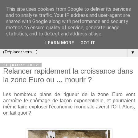
This site uses cookies from Google to deliver its services
Slovar les Nouvelles
and to analyze traffic. Your IP address and user-agent are
shared with Google along with performance and security
metrics to ensure quality of service, generate usage
Blog citoyen d'informations, de décryptages et de
statistics, and to detect and address abuse.
commentaires depuis 2005
LEARN MORE
GOT IT
▼
11 juillet 2012
Relancer rapidement la croissance dans
la zone Euro ou ... mourir ?
Les nombreux plans de rigueur de la zone Euro vont
accroître le chômage de façon exponentielle, et pourraient
même faire exploser l'économie mondiale avertit l'OIT. Alors,
on fait quoi ?