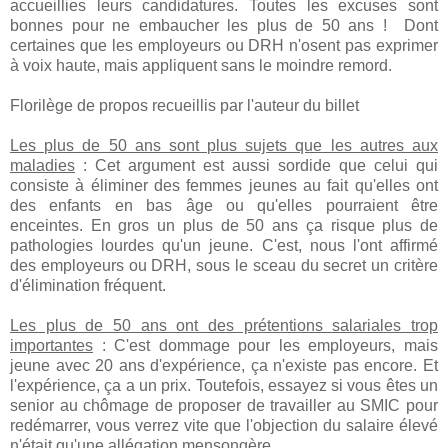
accueillies leurs candidatures. Toutes les excuses sont
bonnes pour ne embaucher les plus de 50 ans ! Dont
certaines que les employeurs ou DRH n'osent pas exprimer
à voix haute, mais appliquent sans le moindre remord.
Florilège de propos recueillis par l'auteur du billet
Les plus de 50 ans sont plus sujets que les autres aux
maladies
: Cet argument est aussi sordide que celui qui
consiste à éliminer des femmes jeunes au fait qu'elles ont
des enfants en bas âge ou qu'elles pourraient être
enceintes. En gros un plus de 50 ans ça risque plus de
pathologies lourdes qu'un jeune. C'est, nous l'ont affirmé
des employeurs ou DRH, sous le sceau du secret un critère
d'élimination fréquent.
Les plus de 50 ans ont des prétentions salariales trop
importantes
: C'est dommage pour les employeurs, mais
jeune avec 20 ans d'expérience, ça n'existe pas encore. Et
l'expérience, ça a un prix. Toutefois, essayez si vous êtes un
senior au chômage de proposer de travailler au SMIC pour
redémarrer, vous verrez vite que l'objection du salaire élevé
n'était qu'une allégation mensongère.