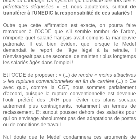
droits au chômage. Un système qui constitue dès lors des «
préretraites déguisées
» Et, nous ajouterons, surtout
de
transférer à l'UNEDIC la responsabilité de ces salariés
!
Outre que cette affirmation est exacte, on pourra faire
remarquer à l'OCDE que s'il semble tomber de l'arbre,
n'importe quel salarié français avait compris la manœuvre
patronale. Il est bien évident que lorsque le Medef
demandait le report de l'âge légal à la retraite, il
n'envisageait pas une seconde, de maintenir plus longtemps
les salariés âgés dans l'emploi !
Et l'OCDE de proposer : « (...)
de rendre « moins attractives
» les ruptures conventionnelles en fin de carrière
(...) » Ce
avec quoi, comme la CGT, nous sommes parfaitement
d'accord, puisque la rupture conventionnelle est devenue
l'outil préféré des DRH pour éviter des plans sociaux
autrement plus contraignants, notamment en termes de
reclassement. Et surtout pousser dehors des salariés pour
qui on envisage absolument pas des adaptations de postes
ou de conditions de travail.
Nul doute que le Medef condamnera ces arguments de