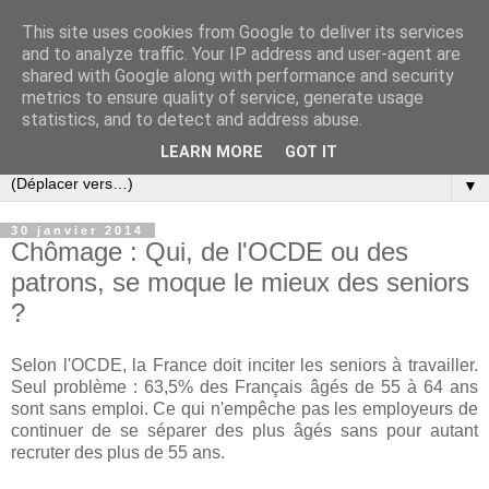
This site uses cookies from Google to deliver its services
Slovar les Nouvelles
and to analyze traffic. Your IP address and user-agent are
shared with Google along with performance and security
metrics to ensure quality of service, generate usage
Blog citoyen d'informations, de décryptages et de
statistics, and to detect and address abuse.
commentaires depuis 2005
LEARN MORE
GOT IT
▼
30 janvier 2014
Chômage : Qui, de l'OCDE ou des
patrons, se moque le mieux des seniors
?
Selon l'OCDE, la France doit inciter les seniors à travailler.
Seul problème : 63,5% des Français âgés de 55 à 64 ans
sont sans emploi. Ce qui n'empêche pas les employeurs de
continuer de se séparer des plus âgés sans pour autant
recruter des plus de 55 ans.