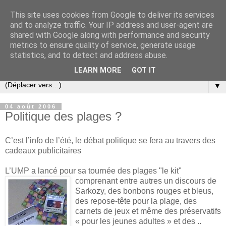
This site uses cookies from Google to deliver its services
Slovar les Nouvelles
and to analyze traffic. Your IP address and user-agent are
shared with Google along with performance and security
metrics to ensure quality of service, generate usage
Blog citoyen d'informations, de décryptages et de
statistics, and to detect and address abuse.
commentaires depuis 2005
LEARN MORE
GOT IT
▼
04 août 2006
Politique des plages ?
C’est l’info de l’été, le débat politique se fera au travers des
cadeaux publicitaires
L’UMP a lancé pour sa tournée des plages "le kit"
comprenant entre autres un discours de
Sarkozy, des bonbons rouges et bleus,
des repose-tête pour la plage, des
carnets de jeux et même des préservatifs
« pour les jeunes adultes » et des ..