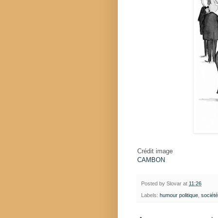
Crédit image
CAMBON
Posted by
Slovar
at
11:26
Labels:
humour politique
,
société