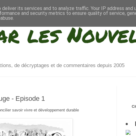
deliver its services and to analyze traffic. Your IP address and
formance and security metrics to ensure quality of service, ge
 abuse.
ar les Nouve
ations, de décryptages et de commentaires depuis 2005
uge - Episode 1
Ci
cilier savoir vivre et développement durable