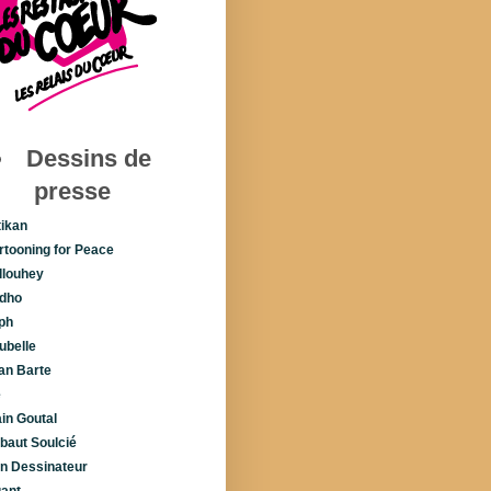
Dessins de
presse
tikan
rtooning for Peace
llouhey
dho
ph
ubelle
lan Barte
é
ain Goutal
ibaut Soulcié
n Dessinateur