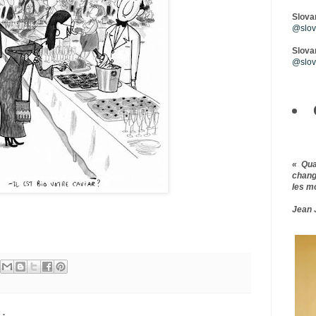
Slova
@slova
Slovar
@slov
« Qu
chang
les m
Jean 