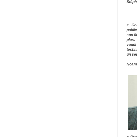
Stéph
« Co
publ
son f
plus.
voudr
techn
un ser
Noam
« Qua