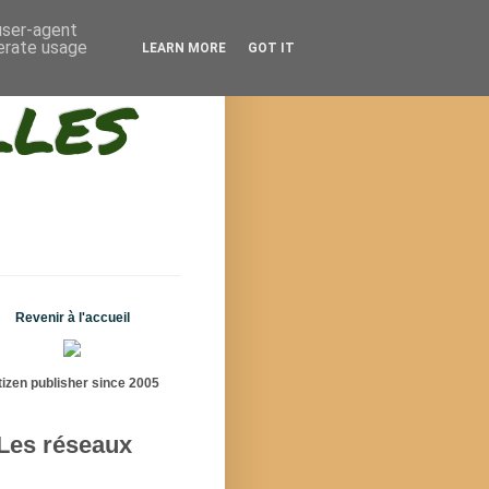
 user-agent
nerate usage
LEARN MORE
GOT IT
lles
Revenir à l'accueil
tizen publisher since 2005
Les réseaux