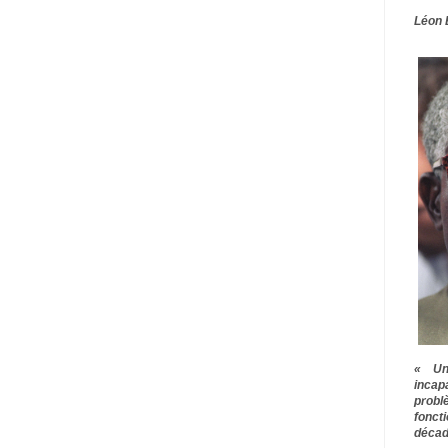
Léon 
« Une
inca
prob
fonct
décad