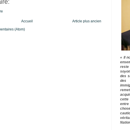
re:
re
Accueil
Article plus ancien
mentaires (Atom)
« Il n
ensem
rest
soyon
des s
des 
immig
remet
acqui
cette
entre
chose
cauti
vérit
Nation