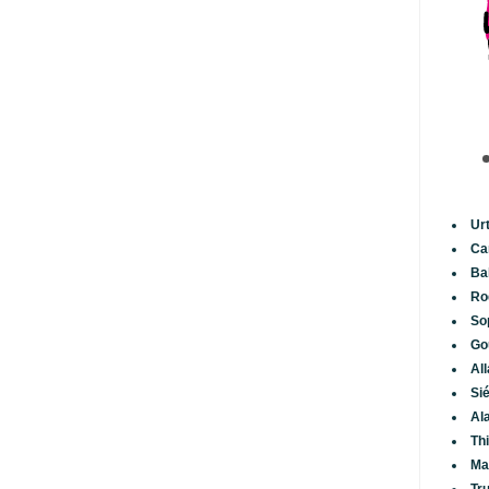
Ur
Ca
Ba
Ro
So
Go
Al
Si
Al
Th
Ma