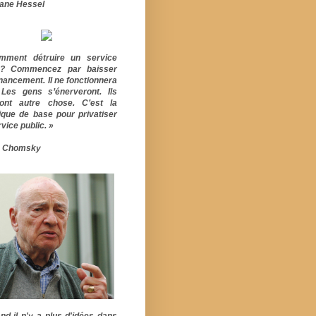
ane Hessel
mment détruire un service
ic? Commencez par baisser
inancement. Il ne fonctionnera
 Les gens s’énerveront. Ils
ont autre chose. C’est la
ique de base pour privatiser
vice public. »
 Chomsky
nd il n'y a plus d'idées dans