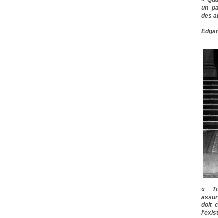
un pa
des a
Edgar
« To
assur
doit 
l'exi