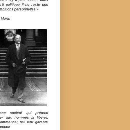
rti politique il ne reste que
mbitions personnelles »
 Morin
ute société qui prétend
er aux hommes la liberté,
commencer par leur garantir
stence»