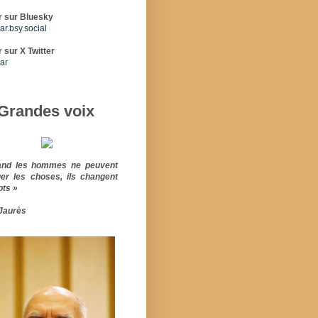
r sur Bluesky
r.bsy.social
 sur X Twitter
ar
Grandes voix
and les hommes ne peuvent
er les choses, ils changent
ots »
Jaurès