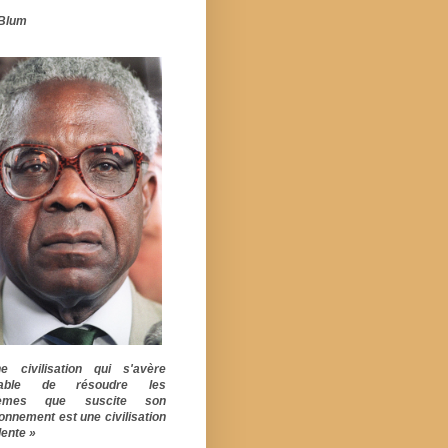
Blum
 civilisation qui s'avère
pable de résoudre les
lèmes que suscite son
ionnement est une civilisation
ente »