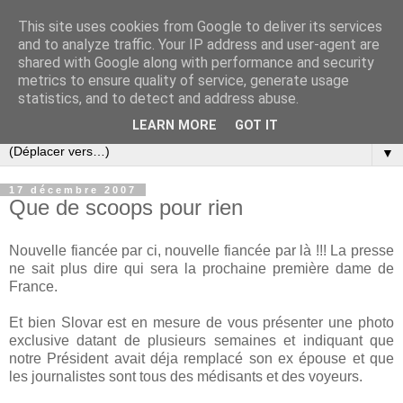
This site uses cookies from Google to deliver its services
Slovar les Nouvelles
and to analyze traffic. Your IP address and user-agent are
shared with Google along with performance and security
metrics to ensure quality of service, generate usage
Blog citoyen d'informations, de décryptages et de
statistics, and to detect and address abuse.
commentaires depuis 2005
LEARN MORE
GOT IT
▼
17 décembre 2007
Que de scoops pour rien
Nouvelle fiancée par ci, nouvelle fiancée par là !!! La presse
ne sait plus dire qui sera la prochaine première dame de
France.
Et bien Slovar est en mesure de vous présenter une photo
exclusive datant de plusieurs semaines et indiquant que
notre Président avait déja remplacé son ex épouse et que
les journalistes sont tous des médisants et des voyeurs.